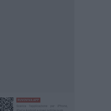
RUVOVIVA APP
Scarica l'applicazione per iPhone,
iPad e Android e ricevi notizie push