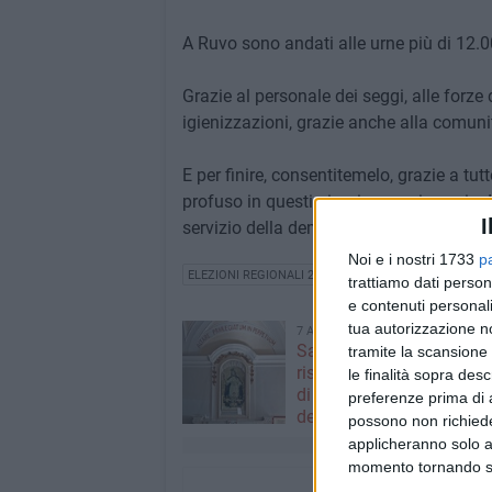
A Ruvo sono andati alle urne più di 12.000 
Grazie al personale dei seggi, alle forze d
igienizzazioni, grazie anche alla comunit
E per finire, consentitemelo, grazie a tu
profuso in questi giorni gravosi; grazie d
I
servizio della democrazia».
Noi e i nostri 1733
p
ELEZIONI REGIONALI 2020
trattiamo dati person
e contenuti personali
tua autorizzazione no
7 AGOSTO 2026
Santa Filomena torna a
tramite la scansione 
risplendere ai Cappuccini
le finalità sopra des
di Puglia riabbraccia un’
preferenze prima di 
devozione
possono non richieder
applicheranno solo a
momento tornando su 