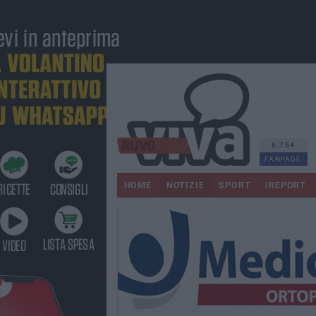
6.754
FANPAGE
HOME
NOTIZIE
SPORT
IREPORT