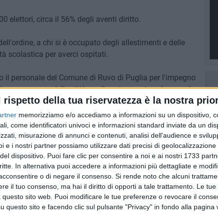
elettori, circa il 56% degli aventi diritto.
ell'ordine, a chi si è occupato degli allestimenti e delle
à scolastica per averci ospitati.
tto il personale del Comune di Ruvo di Puglia per l'impegno
i cuore a nome della città per il vostro prezioso lavoro al
l rispetto della tua riservatezza è la nostra prior
artner
memorizziamo e/o accediamo a informazioni su un dispositivo, c
ali, come identificatori univoci e informazioni standard inviate da un di
zzati, misurazione di annunci e contenuti, analisi dell'audience e svilupp
i e i nostri partner possiamo utilizzare dati precisi di geolocalizzazione 
7 AGOSTO 2026
"Il viaggio più bello è quello che
del dispositivo. Puoi fare clic per consentire a noi e ai nostri 1733 partn
: Ruvo
cambia il cuore": si conclude il
critte. In alternativa puoi accedere a informazioni più dettagliate e modif
antica
Campo Scuola della Parrocchia
acconsentire o di negare il consenso.
Si rende noto che alcuni trattamen
San Michele Arcangelo
e il tuo consenso, ma hai il diritto di opporti a tale trattamento. Le tue
 questo sito web. Puoi modificare le tue preferenze o revocare il conse
questo sito e facendo clic sul pulsante "Privacy" in fondo alla pagina