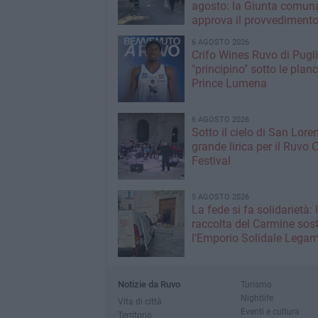
agosto: la Giunta comun
approva il provvediment
6 AGOSTO 2026
Crifo Wines Ruvo di Pugli
"principino" sotto le plan
Prince Lumena
6 AGOSTO 2026
Sotto il cielo di San Loren
grande lirica per il Ruvo 
Festival
5 AGOSTO 2026
La fede si fa solidarietà: 
raccolta del Carmine sos
l’Emporio Solidale Lega
Notizie da Ruvo
Turismo
Nightlife
Vita di città
Eventi e cultura
Territorio