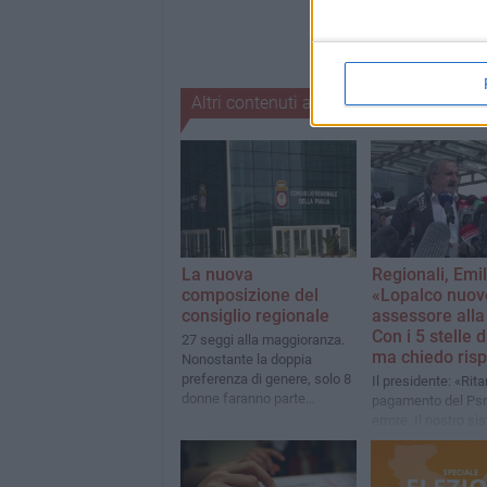
Altri contenuti a tema
La nuova
Regionali, Emil
composizione del
«Lopalco nuov
consiglio regionale
assessore alla
Con i 5 stelle 
27 seggi alla maggioranza.
ma chiedo risp
Nonostante la doppia
preferenza di genere, solo 8
Il presidente: «Rita
donne faranno parte
pagamento del Psr
dell'assemblea
errore. Il nostro s
sanitario sarà il mi
d'Italia»