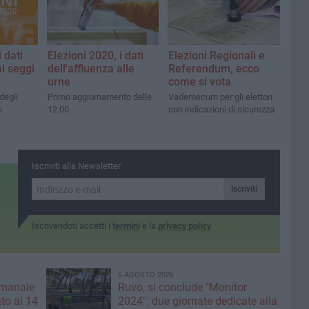
 dati
Elezioni 2020, i dati
Elezioni Regionali e
ai seggi
dell'affluenza alle
Referendum, ecco
urne
come si vota
degli
Primo aggiornamento delle
Vademecum per gli elettori
o
12.00
con indicazioni di sicurezza
Iscriviti alla Newsletter
Iscriviti
Iscrivendoti accetti i
termini
e la
privacy policy
6 AGOSTO 2026
imanale
Ruvo, si conclude "Monitor
to al 14
2024": due giornate dedicate alla