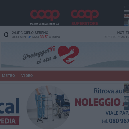
PI
vit
24.5
°C
CIELO SERENO
NOTIZ
33.5°
OGGI MIN
24°
MAX
A
RUVO
DIRETTORE
ANTO
lup
METEO
VIDEO
un
co
Ruv