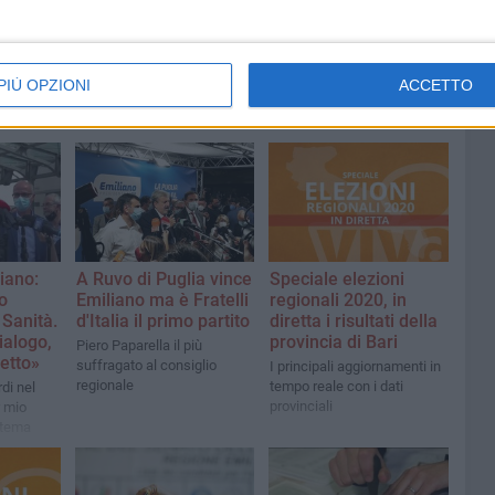
PIÙ OPZIONI
ACCETTO
iano:
A Ruvo di Puglia vince
Speciale elezioni
o
Emiliano ma è Fratelli
regionali 2020, in
 Sanità.
d'Italia il primo partito
diretta i risultati della
dialogo,
provincia di Bari
Piero Paparella il più
etto»
suffragato al consiglio
I principali aggiornamenti in
regionale
tempo reale con i dati
rdi nel
provinciali
 mio
istema
gliore