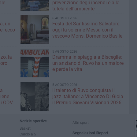
ale
prevenzione degli incendi e alla
o
tutela dell'ambiente
6 AGOSTO 2026
a, un
Festa del Santissimo Salvatore:
ce: ecco
oggi la solenne Messa con il
vescovo Mons. Domenico Basile
5 AGOSTO 2026
zo, la
Dramma in spiaggia a Bisceglie:
Coro
un anziano di Ruvo ha un malore
e perde la vita
5 AGOSTO 2026
la
Il talento di Ruvo conquista il
tiene
jazz italiano: a Vincenzo Di Gioia
mi ODV
il Premio Giovani Visionari 2026
Notizie sportive
Altri sport
Basket
Segnalazioni iReport
Calcio a 5