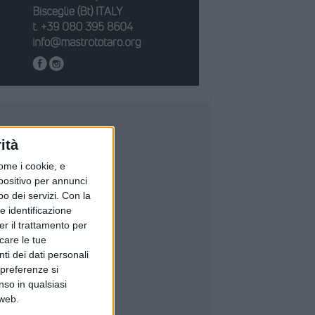
ità
ome i cookie, e
spositivo per annunci
o dei servizi.
Con la
e identificazione
er il trattamento per
icare le tue
ti dei dati personali
 preferenze si
nso in qualsiasi
 web.