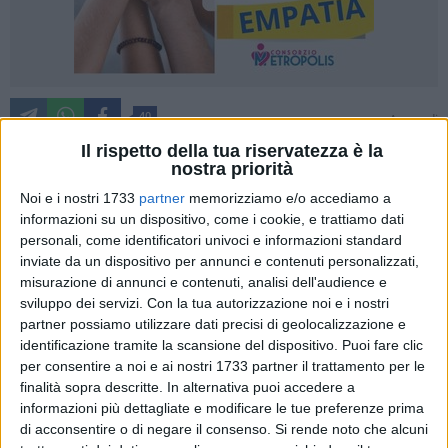
40
A cura di
TERESA FIORE
Il rispetto della tua riservatezza è la
nostra priorità
Noi e i nostri 1733
partner
memorizziamo e/o accediamo a
La campagna elettorale per le
Elezioni Regionali della Puglia
informazioni su un dispositivo, come i cookie, e trattiamo dati
entra nella sua fase più intensa e Ruvo di Puglia si ritaglia,
personali, come identificatori univoci e informazioni standard
ancora una volta, un ruolo da protagonista nel dibattito
inviate da un dispositivo per annunci e contenuti personalizzati,
misurazione di annunci e contenuti, analisi dell'audience e
politico territoriale.
sviluppo dei servizi.
Con la tua autorizzazione noi e i nostri
Dopo aver analizzato nei giorni scorsi le candidature di
partner possiamo utilizzare dati precisi di geolocalizzazione e
Paparella
,
Mazzone
e
Rutigliani
, il quadro ruvese si
identificazione tramite la scansione del dispositivo. Puoi fare clic
arricchisce di due nuove figure, entrambe femminili:
Monica
per consentire a noi e ai nostri 1733 partner il trattamento per le
Livorti
e
Pina Picciarelli
. Due candidature che rappresentano
finalità sopra descritte. In alternativa puoi accedere a
sensibilità politiche differenti, ma accomunate dal sostegno
informazioni più dettagliate e modificare le tue preferenze prima
al candidato presidente
Antonio Decaro
, attorno al quale si
di acconsentire o di negare il consenso.
Si rende noto che alcuni