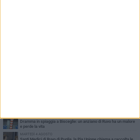
Vincenzo Di Gioia il Premio Giovani Visionari
2026
PIÙ LETTI QUESTA SETTIMANA
MERCOLEDÌ 5 AGOSTO
Dramma in spiaggia a Bisceglie: un anziano di Ruvo ha un malore
e perde la vita
MARTEDÌ 4 AGOSTO
Santi Medici di Ruvo di Puglia, la Pia Unione chiama a raccolta le