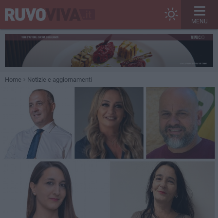
MENU
Home
Notizie e aggiornamenti