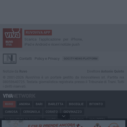
RUVOVIVA APP
Scarica l'applicazione per iPhone,
iPad e Android e ricevi notizie push
Contatti
Policy e Privacy
GOCITY NEWS PLATFORM
Notizie da
Ruvo
Direttore
Antonio Quinto
© 2001-2026 RuvoViva è un portale gestito da InnovaNews srl. Partita iva
08059640725. Testata giornalistica registrata presso il Tribunale di Trani. Tutti
i diritti riservati.
RUVO
ANDRIA
BARI
BARLETTA
BISCEGLIE
BITONTO
CANOSA
CERIGNOLA
CORATO
GIOVINAZZO
MARGHERITA DI SAVOIA
MINERVINO
MODUGNO
MOLFETTA