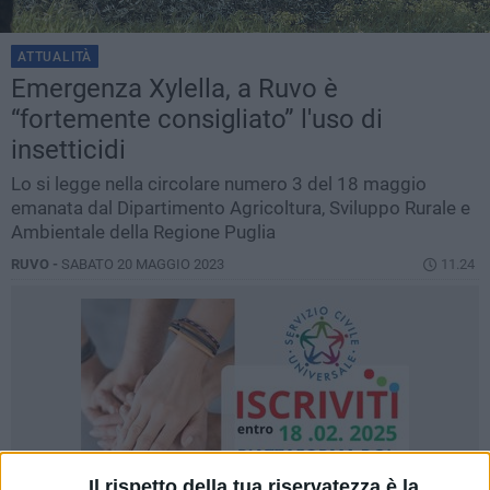
ATTUALITÀ
Emergenza Xylella, a Ruvo è
“fortemente consigliato” l'uso di
insetticidi
Lo si legge nella circolare numero 3 del 18 maggio
emanata dal Dipartimento Agricoltura, Sviluppo Rurale e
Ambientale della Regione Puglia
RUVO -
SABATO 20 MAGGIO 2023
11.24
Il rispetto della tua riservatezza è la