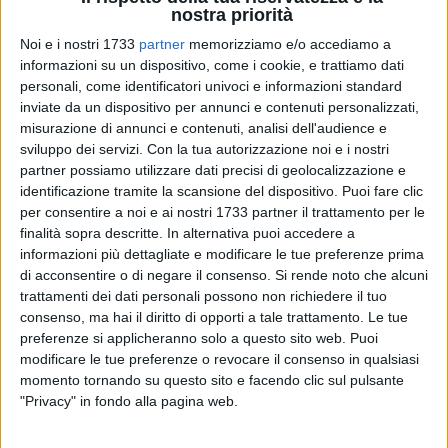
nostra priorità
Noi e i nostri 1733
partner
memorizziamo e/o accediamo a
informazioni su un dispositivo, come i cookie, e trattiamo dati
personali, come identificatori univoci e informazioni standard
inviate da un dispositivo per annunci e contenuti personalizzati,
17
misurazione di annunci e contenuti, analisi dell'audience e
sviluppo dei servizi.
Con la tua autorizzazione noi e i nostri
partner possiamo utilizzare dati precisi di geolocalizzazione e
identificazione tramite la scansione del dispositivo. Puoi fare clic
Ruvo di Puglia è uno dei comuni pugliesi nei quali, per
per consentire a noi e ai nostri 1733 partner il trattamento per le
contenere la diffusione della Xylella, è "fortemente
finalità sopra descritte. In alternativa puoi accedere a
consigliato", entro la fine di maggio, il trattamento dei suoli
informazioni più dettagliate e modificare le tue preferenze prima
agricoli con insetticidi.
di acconsentire o di negare il consenso.
Si rende noto che alcuni
Lo si legge nella circolare numero 3 del 18 maggio emanata
trattamenti dei dati personali possono non richiedere il tuo
dal Dipartimento Agricoltura, Sviluppo Rurale e Ambientale
consenso, ma hai il diritto di opporti a tale trattamento. Le tue
della Regione Puglia dedicata all'emergenza Xylella
preferenze si applicheranno solo a questo sito web. Puoi
modificare le tue preferenze o revocare il consenso in qualsiasi
fastidiosa.
momento tornando su questo sito e facendo clic sul pulsante
"Privacy" in fondo alla pagina web.
Sulla base di un monitoraggio attivato su 105 siti distribuiti
in 7 aree climatiche omogenee, la Regione Puglia ha