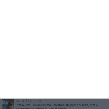
PIÙ LETTI QUESTA SETTIMANA
MERCOLEDÌ 5 AGOSTO
Dramma in spiaggia a Bisceglie: un anziano di Ruvo ha un malore
e perde la vita
MARTEDÌ 4 AGOSTO
Santi Medici di Ruvo di Puglia, la Pia Unione chiama a raccolta le
imprese
LUNEDÌ 3 AGOSTO
A dicembre torna Daniel Pennac a Ruvo con la prima nazionale de
“L’occhio del lupo”
MARTEDÌ 4 AGOSTO
Storia Viva - Il Santissimo Salvatore: un ponte di fede, arte e
devozione tra Andria e Ruvo di Puglia