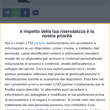
84
Il rispetto della tua riservatezza è la
"Si terrà in Puglia entro il 31 dicembre del 2019 il concorso
nostra priorità
unico per infermieri. È una modalità innovativa,
Noi e i nostri 1733
partner
memorizziamo e/o accediamo a
sperimentata a Foggia con il concorso unico per gli
informazioni su un dispositivo, come i cookie, e trattiamo dati
Operatori Socio Sanitari, che prevede una sola graduatoria
personali, come identificatori univoci e informazioni standard
regionale. Stiamo parlando di numeri importanti che
inviate da un dispositivo per annunci e contenuti personalizzati,
attualmente sono in fase di definizione, anche alla luce della
misurazione di annunci e contenuti, analisi dell'audience e
recente approvazione da parte della Giunta Regionale dei
sviluppo dei servizi.
Con la tua autorizzazione noi e i nostri
piani dei fabbisogni per ciascuna azienda. Una bella notizia
partner possiamo utilizzare dati precisi di geolocalizzazione e
per migliaia di infermieri e infermiere che, con la loro
identificazione tramite la scansione del dispositivo. Puoi fare clic
per consentire a noi e ai nostri 1733 partner il trattamento per le
umanità e la loro professionalità, costituiscono una delle
finalità sopra descritte. In alternativa puoi accedere a
basi fondamentali del nostro sistema sanitario. Un respiro di
informazioni più dettagliate e modificare le tue preferenze prima
sollievo per i reparti degli ospedali e una boccata di ossigeno
di acconsentire o di negare il consenso.
Si rende noto che alcuni
anche per tutte quelle famiglie che assistono i propri
trattamenti dei dati personali possono non richiedere il tuo
congiunti e che spesso si trovano a dover supplire la
consenso, ma hai il diritto di opporti a tale trattamento. Le tue