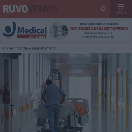
MENU
Home
Notizie e aggiornamenti