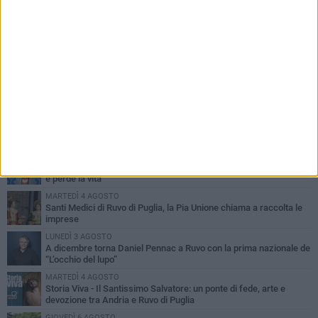
PIÙ LETTI QUESTA SETTIMANA
MERCOLEDÌ 5 AGOSTO
Dramma in spiaggia a Bisceglie: un anziano di Ruvo ha un malore
e perde la vita
MARTEDÌ 4 AGOSTO
Santi Medici di Ruvo di Puglia, la Pia Unione chiama a raccolta le
imprese
LUNEDÌ 3 AGOSTO
A dicembre torna Daniel Pennac a Ruvo con la prima nazionale de
“L’occhio del lupo”
MARTEDÌ 4 AGOSTO
Storia Viva - Il Santissimo Salvatore: un ponte di fede, arte e
devozione tra Andria e Ruvo di Puglia
GIOVEDÌ 6 AGOSTO