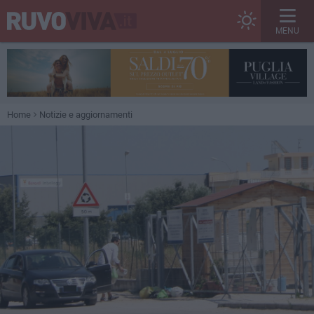
MENU
Home
Notizie e aggiornamenti