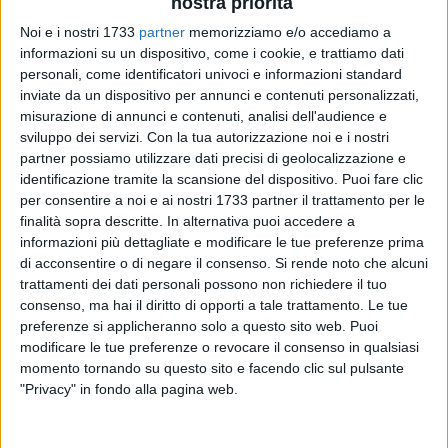
nostra priorità
Noi e i nostri 1733
partner
memorizziamo e/o accediamo a
informazioni su un dispositivo, come i cookie, e trattiamo dati
personali, come identificatori univoci e informazioni standard
inviate da un dispositivo per annunci e contenuti personalizzati,
misurazione di annunci e contenuti, analisi dell'audience e
A cura di
TERESA FIORE
sviluppo dei servizi.
Con la tua autorizzazione noi e i nostri
partner possiamo utilizzare dati precisi di geolocalizzazione e
identificazione tramite la scansione del dispositivo. Puoi fare clic
per consentire a noi e ai nostri 1733 partner il trattamento per le
In occasione della
Festa della Repubblica
, oggi, martedì 2
finalità sopra descritte. In alternativa puoi accedere a
giugno, l'isola ecologica di Ruvo di Puglia osserverà
informazioni più dettagliate e modificare le tue preferenze prima
un'apertura straordinaria
per consentire ai cittadini di
di acconsentire o di negare il consenso.
Si rende noto che alcuni
usufruire del servizio anche durante la giornata festiva.
trattamenti dei dati personali possono non richiedere il tuo
consenso, ma hai il diritto di opporti a tale trattamento. Le tue
preferenze si applicheranno solo a questo sito web. Puoi
L'iniziativa nasce dalla volontà di rispondere alle esigenze
modificare le tue preferenze o revocare il consenso in qualsiasi
della città e di offrire un'opportunità in più per conferire
momento tornando su questo sito e facendo clic sul pulsante
correttamente i rifiuti, contribuendo così alla tutela
"Privacy" in fondo alla pagina web.
dell'ambiente e al mantenimento del decoro urbano.