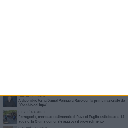
PIÙ LETTI QUESTA SETTIMANA
MERCOLEDÌ 5 AGOSTO
Dramma in spiaggia a Bisceglie: un anziano di Ruvo ha un malore
e perde la vita
MARTEDÌ 4 AGOSTO
Santi Medici di Ruvo di Puglia, la Pia Unione chiama a raccolta le
imprese
VENERDÌ 7 AGOSTO
Santa Filomena torna a risplendere ai Cappuccini: Ruvo di Puglia
riabbraccia un’antica devozione
LUNEDÌ 3 AGOSTO
A dicembre torna Daniel Pennac a Ruvo con la prima nazionale de
“L’occhio del lupo”
GIOVEDÌ 6 AGOSTO
Ferragosto, mercato settimanale di Ruvo di Puglia anticipato al 14
agosto: la Giunta comunale approva il provvedimento