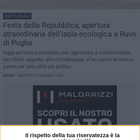
ENTI LOCALI
Festa della Repubblica, apertura
straordinaria dell’isola ecologica a Ruvo
di Puglia
Oggi servizio potenziato per agevolare il conferimento
dei rifiuti. Appello alla cittadinanza: «Facciamo la nostra
parte per una città più pulita»
RUVO -
MARTEDÌ 2 GIUGNO 2026
Il rispetto della tua riservatezza è la