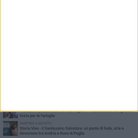
PIÙ LETTI QUESTA SETTIMANA
MERCOLEDÌ 5 AGOSTO
Dramma in spiaggia a Bisceglie: un anziano di Ruvo ha un malore
e perde la vita
MARTEDÌ 4 AGOSTO
Santi Medici di Ruvo di Puglia, la Pia Unione chiama a raccolta le
imprese
VENERDÌ 31 LUGLIO
Pino Minafra sigilla il Beat Onto Jazz Festival: il canto immortale
della banda pugliese
LUNEDÌ 3 AGOSTO
A dicembre torna Daniel Pennac a Ruvo con la prima nazionale de
“L’occhio del lupo”
VENERDÌ 31 LUGLIO
"Insieme è più bello", a Ruvo di Puglia in Piazza Dante una grande
festa per le famiglie
MARTEDÌ 4 AGOSTO
Storia Viva - Il Santissimo Salvatore: un ponte di fede, arte e
devozione tra Andria e Ruvo di Puglia