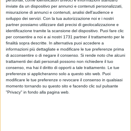
inviate da un dispositivo per annunci e contenuti personalizzati,
misurazione di annunci e contenuti, analisi dell'audience e
44
sviluppo dei servizi.
Con la tua autorizzazione noi e i nostri
partner possiamo utilizzare dati precisi di geolocalizzazione e
identificazione tramite la scansione del dispositivo. Puoi fare clic
Sulla scorta dei bollettini diramati dalla Protezione Civile e
per consentire a noi e ai nostri 1731 partner il trattamento per le
d'intesa con i Sindaci dei comuni vicini, in considerazione
finalità sopra descritte. In alternativa puoi accedere a
informazioni più dettagliate e modificare le tue preferenze prima
delle prevedibili difficoltà di circolazione dei mezzi pubblici e
di acconsentire o di negare il consenso.
Si rende noto che alcuni
privati, il sindaco di Ruvo di Puglia Pasquale Chieco ha
trattamenti dei dati personali possono non richiedere il tuo
disposto la sospensione delle attività didattiche nelle scuole
consenso, ma hai il diritto di opporti a tale trattamento. Le tue
cittadine anche per la giornata di domani mercoledì 28
preferenze si applicheranno solo a questo sito web. Puoi
febbraio.
modificare le tue preferenze o revocare il consenso in qualsiasi
momento tornando su questo sito e facendo clic sul pulsante
6 AGOSTO 2026
"Privacy" in fondo alla pagina web.
Ferragosto, mercato settimanale di Ruvo di
Puglia anticipato al 14 agosto: la Giunta
comunale approva il provvedimento
6 AGOSTO 2026
Ruvo, si conclude "Monitor 2024": due giornate
dedicate alla prevenzione degli incendi e alla