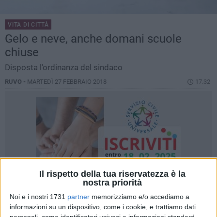
VITA DI CITTÀ
Gelo e neve, anche domani scuole
chiuse
Disposta l'ordinanza del sindaco
RUVO -
MARTEDÌ 27 FEBBRAIO 2018
17.32
Il rispetto della tua riservatezza è la
nostra priorità
Noi e i nostri 1731
partner
memorizziamo e/o accediamo a
informazioni su un dispositivo, come i cookie, e trattiamo dati
personali, come identificatori univoci e informazioni standard