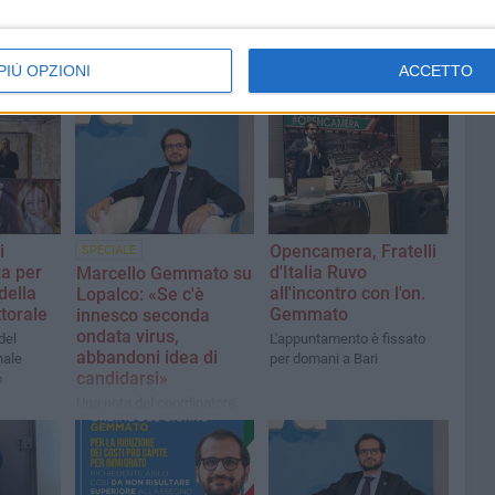
PIÙ OPZIONI
ACCETTO
i
Opencamera, Fratelli
SPECIALE
za per
d'Italia Ruvo
Marcello Gemmato su
della
all'incontro con l'on.
Lopalco: «Se c'è
torale
Gemmato
innesco seconda
ondata virus,
del
L'appuntamento è fissato
abbandoni idea di
nale
per domani a Bari
candidarsi»
o
Una nota del coordinatore
regionale di Fratelli d'Italia