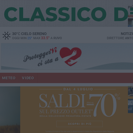
PI
vit
30
°C
CIELO SERENO
NOTIZ
33.5°
OGGI MIN
25°
MAX
A
RUVO
DIRETTORE
ANTO
lup
METEO
VIDEO
un
co
Ruv