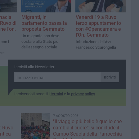
rmacia
Migranti, in
Venerdì 19 a Ruvo
 Ruvo di
parlamento passa la
terzo appuntamento
ne l'on.
proposta Gemmato
con #Opencamera e
l'On. Gemmato
Un migrante non deve
costare allo Stato più
 con i
Intruduzione dell'Avv.
dell'assegno sociale
Francesco Scarongella
ere
Iscriviti alla Newsletter
Iscriviti
Iscrivendoti accetti i
termini
e la
privacy policy
7 AGOSTO 2026
"Il viaggio più bello è quello che
: Ruvo
cambia il cuore": si conclude il
antica
Campo Scuola della Parrocchia