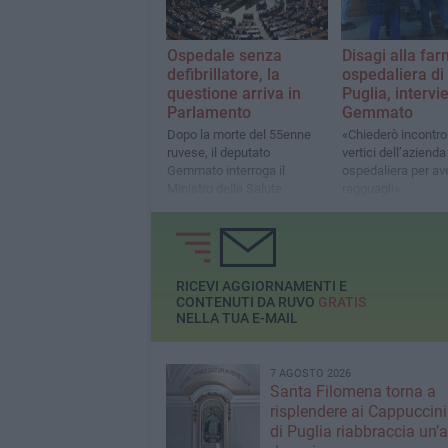
Ospedale senza
Disagi alla fa
defibrillatore, la
ospedaliera di
questione arriva in
Puglia, intervie
Parlamento
Gemmato
Dopo la morte del 55enne
«Chiederò incontro
ruvese, il deputato
vertici dell’azienda
Gemmato interroga il
ospedaliera per av
Ministro della Salute
ragguagli»
RICEVI AGGIORNAMENTI E
CONTENUTI DA RUVO
GRATIS
NELLA TUA E-MAIL
7 AGOSTO 2026
Santa Filomena torna a
risplendere ai Cappuccini
di Puglia riabbraccia un’