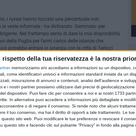
to, i ruvesi hanno toccato una percentuale non
a in veste informale - ha dichiarato .Gemmato- per
 dirigente. Nel frattempo sento di dare la mia disponibilità
uni della Puglia per farmi carico delle istanze che
vo potrebbe entrare in sinergia con la città di Terlizzi
rvizi di trasporto pubblico o corpo dei vigili urbani".
l rispetto della tua riservatezza è la nostra prior
artner
memorizziamo e/o accediamo a informazioni su un dispositivo, c
ali, come identificatori univoci e informazioni standard inviate da un di
zzati, misurazione di annunci e contenuti, analisi dell'audience e svilupp
8 AGOSTO 2026
i e i nostri partner possiamo utilizzare dati precisi di geolocalizzazione 
Ruvo si
“Ruvo aveva il mare”, la Pro Loco
del dispositivo. Puoi fare clic per consentire a noi e ai nostri 1733 partn
 LE FOTO
racconta l’antico legame della
critte. In alternativa puoi accedere a informazioni più dettagliate e modif
città con l’Adriatico
acconsentire o di negare il consenso.
Si rende noto che alcuni trattamen
e il tuo consenso, ma hai il diritto di opporti a tale trattamento. Le tue
 questo sito web. Puoi modificare le tue preferenze o revocare il conse
questo sito e facendo clic sul pulsante "Privacy" in fondo alla pagina