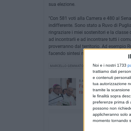
sua elezione.
"Con 581 voti alla Camera e 480 al Sena
indifferente. Sono stato a Ruvo di Pugli
ringraziare i miei sostenitori e la classe
ad incontrarli e ad incontrare tutti i com
proverranno dal territorio. Ad esempio Ru
facendo sintesi nei servizi unici, come se
I
Noi e i nostri 1733
p
MARCELLO GEMMATO
trattiamo dati person
e contenuti personali
8 AGOSTO 2026
tua autorizzazione no
Festa del SS. Salvatore, 
tramite la scansione 
raccoglie in preghiera –
le finalità sopra des
preferenze prima di 
possono non richieder
applicheranno solo a
momento tornando su 