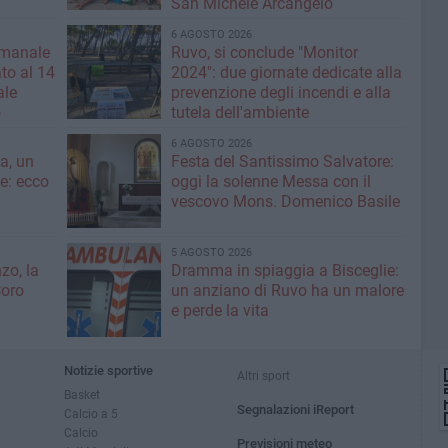
San Michele Arcangelo
6 AGOSTO 2026
imanale
Ruvo, si conclude "Monitor
to al 14
2024": due giornate dedicate alla
ale
prevenzione degli incendi e alla
o
tutela dell'ambiente
6 AGOSTO 2026
a, un
Festa del Santissimo Salvatore:
ce: ecco
oggi la solenne Messa con il
vescovo Mons. Domenico Basile
5 AGOSTO 2026
zo, la
Dramma in spiaggia a Bisceglie:
Coro
un anziano di Ruvo ha un malore
e perde la vita
Notizie sportive
Altri sport
Basket
Segnalazioni iReport
Calcio a 5
Calcio
Previsioni meteo