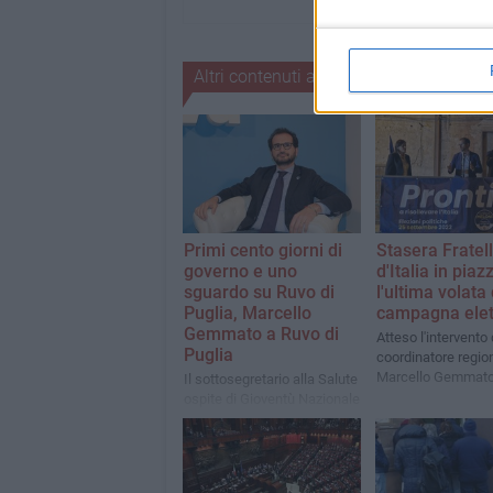
Altri contenuti a tema
Primi cento giorni di
Stasera Fratell
governo e uno
d'Italia in piaz
sguardo su Ruvo di
l'ultima volata 
Puglia, Marcello
campagna elet
Gemmato a Ruvo di
Atteso l'intervento 
Puglia
coordinatore regio
Marcello Gemmat
Il sottosegretario alla Salute
ospite di Gioventù Nazionale