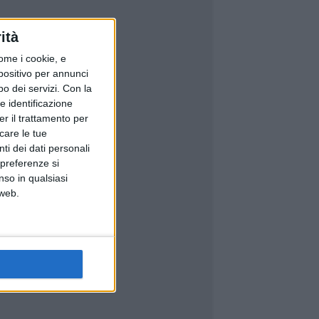
ità
ome i cookie, e
spositivo per annunci
o dei servizi.
Con la
e identificazione
er il trattamento per
icare le tue
ti dei dati personali
 preferenze si
nso in qualsiasi
 web.