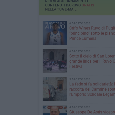
RICEVI AGGIORNAMENTI E
CONTENUTI DA RUVO
GRATIS
NELLA TUA E-MAIL
6 AGOSTO 2026
Crifo Wines Ruvo di Pugli
"principino" sotto le plan
Prince Lumena
6 AGOSTO 2026
Sotto il cielo di San Loren
grande lirica per il Ruvo 
Festival
5 AGOSTO 2026
La fede si fa solidarietà: 
raccolta del Carmine sos
l’Emporio Solidale Lega
4 AGOSTO 2026
Giuseppe De Astis vicepr