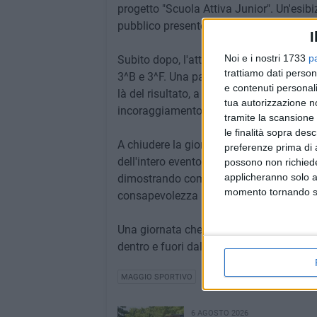
progetto "Scuola Attiva Junior". Un'esib
pubblico presente.
I
Noi e i nostri 1733
p
Subito dopo, l'attenzione si è spostata s
trattiamo dati person
3^B e 3^F. Una partita intensa e combattut
e contenuti personali
là del risultato, a emergere è stato soprat
tua autorizzazione no
incoraggiamento e correttezza in campo
tramite la scansione 
le finalità sopra des
A chiudere la giornata, l'esibizione di 
preferenze prima di 
dell'intero evento. Gli studenti si sono di
possono non richieder
applicheranno solo a
dimostrando come l'attività fisica contr
momento tornando su 
consapevolezza personale.
Una giornata che lascia il segno e che r
dentro e fuori dal campo.
MAGGIO SPORTIVO
6 AGOSTO 2026