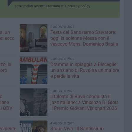
Iscrivendoti accetti i
termini
e la
privacy policy
6 AGOSTO 2026
a, un
Festa del Santissimo Salvatore:
ce: ecco
oggi la solenne Messa con il
vescovo Mons. Domenico Basile
5 AGOSTO 2026
zo, la
Dramma in spiaggia a Bisceglie:
Coro
un anziano di Ruvo ha un malore
e perde la vita
5 AGOSTO 2026
la
Il talento di Ruvo conquista il
tiene
jazz italiano: a Vincenzo Di Gioia
mi ODV
il Premio Giovani Visionari 2026
4 AGOSTO 2026
esidente
Storia Viva - Il Santissimo