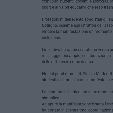
coinvolto studenti, docenti e associazion
sport e ai valori educativi che esso tras
Protagonisti dell'evento sono stati
gli a
Cotugno
, insieme agli istruttori dell'as
rendere la manifestazione un momento di
inclusione.
L'iniziativa ha rappresentato un vero e p
messaggio più ampio, collaborazione, ris
delle differenze come risorsa.
Fin dai primi momenti, Piazza Matteotti 
studenti e cittadini in un clima festoso e
La giornata si è articolata in tre moment
simbolico.
Ad aprire la manifestazione è stata l'es
ha portato in scena ritmo, coordinazione 