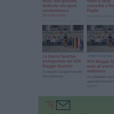
Ruvo: due giornate
valori e della
dedicate allo sport,
comunità a Ru
condivisione e
Puglia
divertimento
Una sfilata di color
entusiasmo ha att
Le iscrizioni sono aperte e
il centro cittadino:
devono essere completate
protagonisti gli alu
entro la giornata di oggi
Bovio-Cotugno
La Danza Sportiva
EVENTI E CULTURA
protagonista del XXX
XXX Maggio Sp
Maggio Sportivo
ecco gli eventi
settimana
Di seguito il programma del
fine settimana
Un calendario ricco
appuntamenti per tu
sportivi