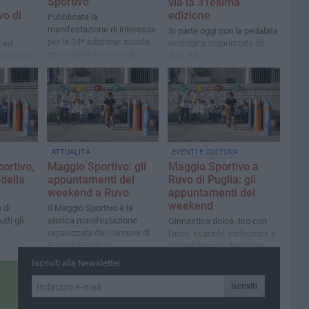
Sportivo
via la 31esima
vo di
edizione
Pubblicata la
manifestazione di interesse
Si parte oggi con la pedalata
per la 34ª edizione: scuole,
ecologica organizzata da
i ed
associazioni e società
Avis Bike
raversato
sportive protagoniste del
programma
nni del
ATTUALITÀ
EVENTI E CULTURA
ortivo,
Maggio Sportivo: gli
Maggio Sportivo a
 della
appuntamenti del
Ruvo di Puglia: gli
weekend a Ruvo
appuntamenti del
weekend
 di
Il Maggio Sportivo è la
tti gli
storica manifestazione
Ginnastica dolce, tiro con
organizzata dal Comune di
l'arco, scacchi, ciclocross e
Ruvo di Puglia in
basket sono le discipline
collaborazione con il Forum
protagoniste questo fine
Iscriviti alla Newsletter
Giovanidee
settimana
Iscriviti