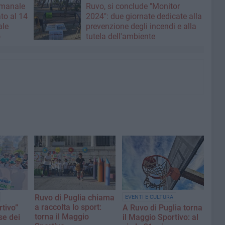
imanale
Ruvo, si conclude "Monitor
to al 14
2024": due giornate dedicate alla
ale
prevenzione degli incendi e alla
o
tutela dell'ambiente
Ruvo di Puglia chiama
EVENTI E CULTURA
a raccolta lo sport:
rtivo”
A Ruvo di Puglia torna
torna il Maggio
se dei
il Maggio Sportivo: al