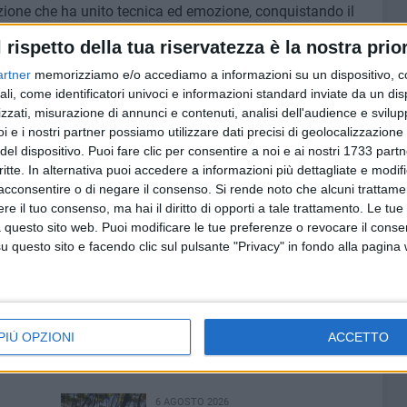
izione che ha unito tecnica ed emozione, conquistando il
l rispetto della tua riservatezza è la nostra prior
artner
memorizziamo e/o accediamo a informazioni su un dispositivo, c
ul campo da gioco con il derby di pallavolo tra le classi
ali, come identificatori univoci e informazioni standard inviate da un di
a, terminata con la vittoria della 3^B per 2 set a 1. Al di
zzati, misurazione di annunci e contenuti, analisi dell'audience e svilupp
tutto lo spirito sportivo: rispetto reciproco,
i e i nostri partner possiamo utilizzare dati precisi di geolocalizzazione 
.
del dispositivo. Puoi fare clic per consentire a noi e ai nostri 1733 partn
critte. In alternativa puoi accedere a informazioni più dettagliate e modif
acrobatica ha regalato uno dei momenti più spettacolari
acconsentire o di negare il consenso.
Si rende noto che alcuni trattamen
stinti per agilità, concentrazione e controllo del corpo,
e il tuo consenso, ma hai il diritto di opporti a tale trattamento. Le tue
 questo sito web. Puoi modificare le tue preferenze o revocare il conse
ibuisca anche allo sviluppo dell'autostima e della
questo sito e facendo clic sul pulsante "Privacy" in fondo alla pagina
innova un messaggio chiaro: lo sport è scuola di vita,
PIÙ OPZIONI
ACCETTO
6 AGOSTO 2026