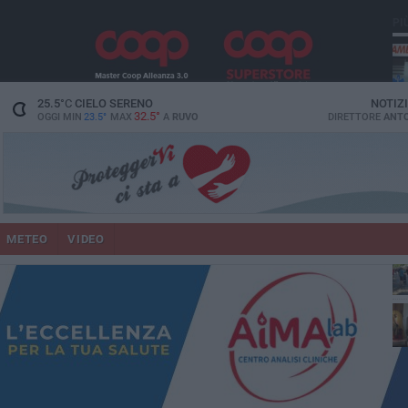
PI
vit
25.5
°C
CIELO SERENO
NOTIZ
32.5°
OGGI MIN
23.5°
MAX
A
RUVO
DIRETTORE
ANTO
lup
METEO
VIDEO
Ruv
co
Do