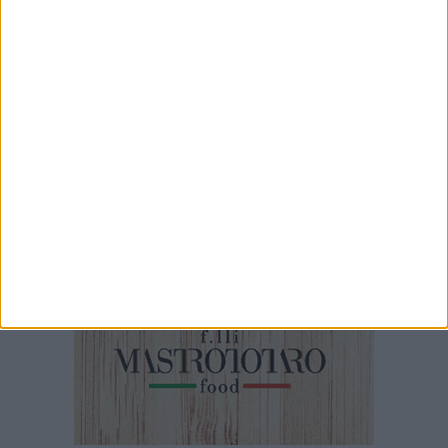
5 AGOSTO 2026
La fede si fa solidarietà: la raccolta del
Carmine sostiene l’Emporio Solidale Legami
ODV
5 AGOSTO 2026
Il talento di Ruvo conquista il jazz italiano: a
Vincenzo Di Gioia il Premio Giovani Visionari
2026