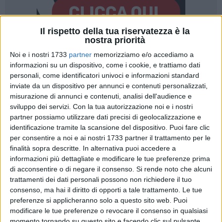
Il rispetto della tua riservatezza è la
nostra priorità
Noi e i nostri 1733
partner
memorizziamo e/o accediamo a
5
informazioni su un dispositivo, come i cookie, e trattiamo dati
Venerdì 10 novembre, alla presenza del Vescovo Mons.
personali, come identificatori univoci e informazioni standard
Domenico Cornacchia e della consigliera regionale con
inviate da un dispositivo per annunci e contenuti personalizzati,
misurazione di annunci e contenuti, analisi dell'audience e
delega alla Cultura avv. Grazia Di Bari, nei nuovi ambienti del
sviluppo dei servizi.
Con la tua autorizzazione noi e i nostri
Seminario Vescovile annessi al Museo Diocesano di
partner possiamo utilizzare dati precisi di geolocalizzazione e
Molfetta è stata inaugurata la mostra dal titolo "Il mestiere
identificazione tramite la scansione del dispositivo. Puoi fare clic
del pittore. Giaquinto, Porta e le botteghe meridionali del
per consentire a noi e ai nostri 1733 partner il trattamento per le
Settecento", in occasione dei 320 anni dalla nascita del
finalità sopra descritte. In alternativa puoi accedere a
grande artista molfettese, Corrado Giaquinto.
informazioni più dettagliate e modificare le tue preferenze prima
di acconsentire o di negare il consenso.
Si rende noto che alcuni
trattamenti dei dati personali possono non richiedere il tuo
L'esposizione, a cura di Cecilia Veronese e Francesco De
consenso, ma hai il diritto di opporti a tale trattamento. Le tue
Nicolo, è promossa dalla ATI "Arte in Arte", composta da
preferenze si applicheranno solo a questo sito web. Puoi
FeArT società cooperativa, Digressione Music, DOT Studio e
modificare le tue preferenze o revocare il consenso in qualsiasi
Fatti d'Arte, e realizzata grazie ai contributi POR Puglia
momento tornando su questo sito e facendo clic sul pulsante