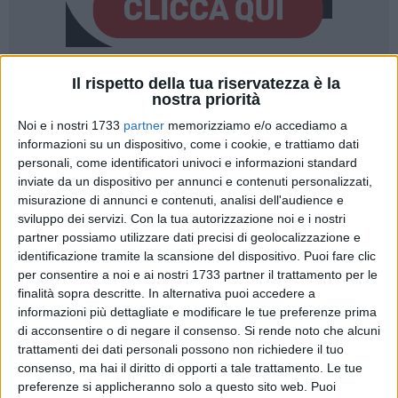
Il rispetto della tua riservatezza è la
32
A cura di
nostra priorità
VINCENZO CASSANO
Noi e i nostri 1733
partner
memorizziamo e/o accediamo a
informazioni su un dispositivo, come i cookie, e trattiamo dati
personali, come identificatori univoci e informazioni standard
E' stato insignito dell'Onorificenza di Commendatore al
inviate da un dispositivo per annunci e contenuti personalizzati,
Merito della Repubblica Italiana, il dottor Aurelio Montaruli,
misurazione di annunci e contenuti, analisi dell'audience e
da pochi mes
i Questore di Chieti.
sviluppo dei servizi.
Con la tua autorizzazione noi e i nostri
La cerimonia si è svolta ieri, giovedì 14 dicembre presso la
partner possiamo utilizzare dati precisi di geolocalizzazione e
Camera di Commercio di Bari, che ha visto la consegna dei
identificazione tramite la scansione del dispositivo. Puoi fare clic
prestigiosi riconoscimenti, concessi con decreto del
per consentire a noi e ai nostri 1733 partner il trattamento per le
finalità sopra descritte. In alternativa puoi accedere a
Presidente della Repubblica Sergio Mattarella, assegnati a
informazioni più dettagliate e modificare le tue preferenze prima
quaranta cittadini, civili e militari del territorio,
di acconsentire o di negare il consenso.
Si rende noto che alcuni
particolarmente distintisi verso la Nazione nel campo delle
trattamenti dei dati personali possono non richiedere il tuo
scienze, delle lettere, delle arti, dell'economia e del
consenso, ma hai il diritto di opporti a tale trattamento. Le tue
disimpegno di pubbliche cariche, ma anche nelle attività
preferenze si applicheranno solo a questo sito web. Puoi