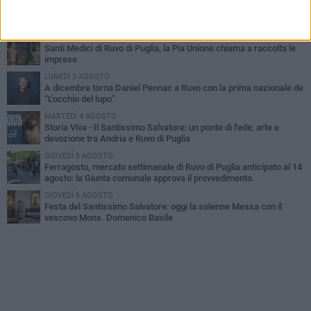
Dramma in spiaggia a Bisceglie: un anziano di Ruvo ha un malore
e perde la vita
MARTEDÌ 4 AGOSTO
Santi Medici di Ruvo di Puglia, la Pia Unione chiama a raccolta le
imprese
LUNEDÌ 3 AGOSTO
A dicembre torna Daniel Pennac a Ruvo con la prima nazionale de
“L’occhio del lupo”
MARTEDÌ 4 AGOSTO
Storia Viva - Il Santissimo Salvatore: un ponte di fede, arte e
devozione tra Andria e Ruvo di Puglia
GIOVEDÌ 6 AGOSTO
Ferragosto, mercato settimanale di Ruvo di Puglia anticipato al 14
agosto: la Giunta comunale approva il provvedimento
GIOVEDÌ 6 AGOSTO
Festa del Santissimo Salvatore: oggi la solenne Messa con il
vescovo Mons. Domenico Basile