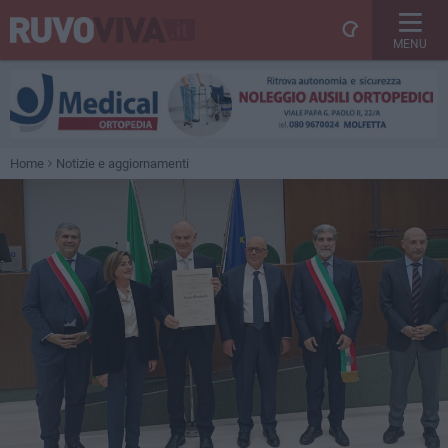
MENU
Home
Notizie e aggiornamenti