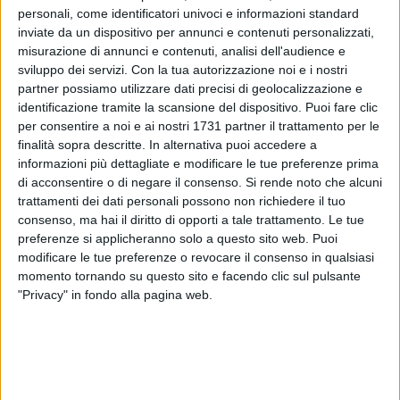
personali, come identificatori univoci e informazioni standard
inviate da un dispositivo per annunci e contenuti personalizzati,
misurazione di annunci e contenuti, analisi dell'audience e
sviluppo dei servizi.
Con la tua autorizzazione noi e i nostri
partner possiamo utilizzare dati precisi di geolocalizzazione e
identificazione tramite la scansione del dispositivo. Puoi fare clic
Erano da poco passate le
dieci
di questa mattina
quando tre
per consentire a noi e ai nostri 1731 partner il trattamento per le
auto sono rimaste coinvolte in un incidente lungo la
finalità sopra descritte. In alternativa puoi accedere a
provinciale 56 che collega Ruvo a Molfetta.
informazioni più dettagliate e modificare le tue preferenze prima
di acconsentire o di negare il consenso.
Si rende noto che alcuni
Un auto che viaggiava in direzione Molfetta avrebbe sfiorato
trattamenti dei dati personali possono non richiedere il tuo
consenso, ma hai il diritto di opporti a tale trattamento. Le tue
le due auto che viaggiavano nel verso opposto.
preferenze si applicheranno solo a questo sito web. Puoi
Le due donne e l'uomo rimasti coinvolti hanno riportato
modificare le tue preferenze o revocare il consenso in qualsiasi
soltanto
lievi ferite.
momento tornando su questo sito e facendo clic sul pulsante
Sul posto sono subito intervenuti gli agenti della Polizia
"Privacy" in fondo alla pagina web.
Municipale di Ruvo, i Carabinieri di Terlizzi e il 118. Al
momento il
traffico è tornato regolare.
6 AGOSTO 2026
Ferragosto, mercato settimanale di Ruvo di