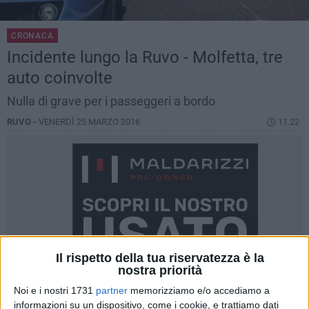
CRONACA
Incidente lungo la Ruvo - Molfetta, tre
auto coinvolte
Nulla di grave per i passeggeri a bordo
RUVO -
VENERDÌ 25 MARZO 2016
11.22
Il rispetto della tua riservatezza è la
nostra priorità
Noi e i nostri 1731
partner
memorizziamo e/o accediamo a
informazioni su un dispositivo, come i cookie, e trattiamo dati