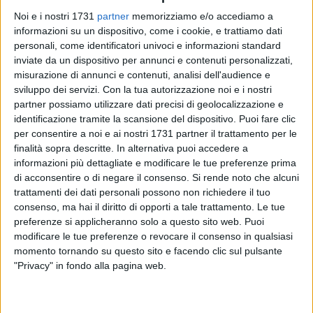
Noi e i nostri 1731
partner
memorizziamo e/o accediamo a
informazioni su un dispositivo, come i cookie, e trattiamo dati
personali, come identificatori univoci e informazioni standard
inviate da un dispositivo per annunci e contenuti personalizzati,
misurazione di annunci e contenuti, analisi dell'audience e
7
sviluppo dei servizi.
Con la tua autorizzazione noi e i nostri
partner possiamo utilizzare dati precisi di geolocalizzazione e
identificazione tramite la scansione del dispositivo. Puoi fare clic
per consentire a noi e ai nostri 1731 partner il trattamento per le
Oggi, intorno alle ore 13, un grave incidente ha bloccato la
finalità sopra descritte. In alternativa puoi accedere a
circolazione sulla strada che collega Ruvo di Puglia ad
informazioni più dettagliate e modificare le tue preferenze prima
Altamura. Un camion si è ribaltato in curva, a circa 13
di acconsentire o di negare il consenso.
Si rende noto che alcuni
chilometri da Ruvo, causando gravi disagi alla viabilità e
trattamenti dei dati personali possono non richiedere il tuo
richiedendo l'intervento immediato delle autorità.
consenso, ma hai il diritto di opporti a tale trattamento. Le tue
preferenze si applicheranno solo a questo sito web. Puoi
modificare le tue preferenze o revocare il consenso in qualsiasi
Le squadre di soccorso sono giunte rapidamente sul luogo
momento tornando su questo sito e facendo clic sul pulsante
dell'incidente. Dopo un lavoro intenso e meticoloso, durato
"Privacy" in fondo alla pagina web.
diverse ore, i soccorritori sono riusciti a rimuovere il camion
ribaltato e a liberare la strada, permettendo così la ripresa
del normale flusso del traffico.