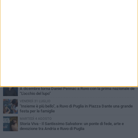
PIÙ LETTI QUESTA SETTIMANA
MERCOLEDÌ 5 AGOSTO
Dramma in spiaggia a Bisceglie: un anziano di Ruvo ha un malore
e perde la vita
MARTEDÌ 4 AGOSTO
Santi Medici di Ruvo di Puglia, la Pia Unione chiama a raccolta le
imprese
VENERDÌ 31 LUGLIO
Pino Minafra sigilla il Beat Onto Jazz Festival: il canto immortale
della banda pugliese
LUNEDÌ 3 AGOSTO
A dicembre torna Daniel Pennac a Ruvo con la prima nazionale de
“L’occhio del lupo”
VENERDÌ 31 LUGLIO
"Insieme è più bello", a Ruvo di Puglia in Piazza Dante una grande
festa per le famiglie
MARTEDÌ 4 AGOSTO
Storia Viva - Il Santissimo Salvatore: un ponte di fede, arte e
devozione tra Andria e Ruvo di Puglia