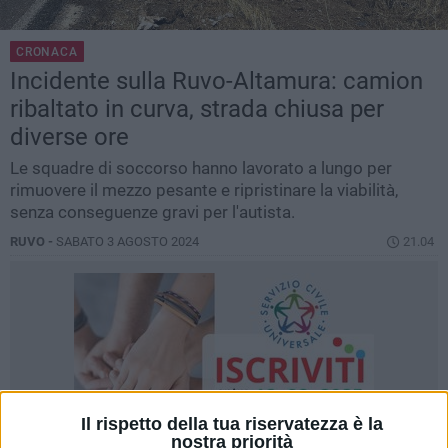
CRONACA
Incidente sulla Ruvo-Altamura: camion
ribaltato in curva, strada chiusa per
diverse ore
Le squadre di soccorso hanno lavorato a lungo per
rimuovere il mezzo pesante e ripristinare la viabilità,
senza conseguenze gravi per l'autista.
RUVO -
SABATO 3 AGOSTO 2024
21.04
Il rispetto della tua riservatezza è la
nostra priorità