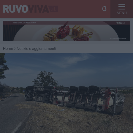
MENU
Home
Notizie e aggiornamenti