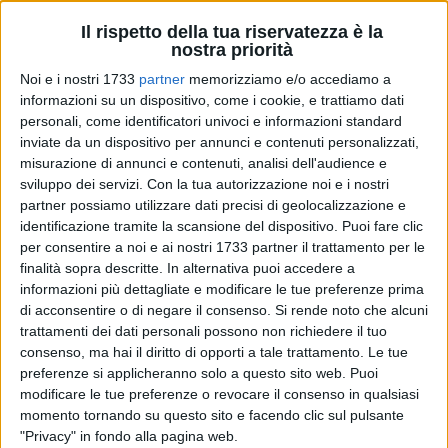
Il rispetto della tua riservatezza è la
nostra priorità
Noi e i nostri 1733
partner
memorizziamo e/o accediamo a
informazioni su un dispositivo, come i cookie, e trattiamo dati
5
personali, come identificatori univoci e informazioni standard
inviate da un dispositivo per annunci e contenuti personalizzati,
misurazione di annunci e contenuti, analisi dell'audience e
"Ioleggoperchè" è un'iniziativa nazionale dedicata alla
sviluppo dei servizi.
Con la tua autorizzazione noi e i nostri
promozione della lettura, pensata per avvicinare bambini e
partner possiamo utilizzare dati precisi di geolocalizzazione e
identificazione tramite la scansione del dispositivo. Puoi fare clic
ragazzi al mondo dei libri. Durante questa settimana, scuole
per consentire a noi e ai nostri 1733 partner il trattamento per le
e biblioteche di tutta Italia collaborano per arricchire le
finalità sopra descritte. In alternativa puoi accedere a
biblioteche scolastiche, organizzando incontri, letture e
informazioni più dettagliate e modificare le tue preferenze prima
attività coinvolgenti per i più giovani.
di acconsentire o di negare il consenso.
Si rende noto che alcuni
trattamenti dei dati personali possono non richiedere il tuo
La biblioteca "Pasquale Testini" di Ruvo di Puglia è pronta
consenso, ma hai il diritto di opporti a tale trattamento. Le tue
ad accogliere le classi della scuola secondaria di 1° grado
preferenze si applicheranno solo a questo sito web. Puoi
modificare le tue preferenze o revocare il consenso in qualsiasi
Giovanni XXIII, con letture ad alta voce che esplorano il tema
momento tornando su questo sito e facendo clic sul pulsante
de viaggio in tutte le sue forme. Dal viaggio fisico a quello
"Privacy" in fondo alla pagina web.
geografico, fino al viaggio esperienziale interiore attraverso