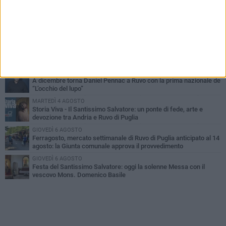
MERCOLEDÌ 5 AGOSTO
Dramma in spiaggia a Bisceglie: un anziano di Ruvo ha un malore
e perde la vita
MARTEDÌ 4 AGOSTO
Santi Medici di Ruvo di Puglia, la Pia Unione chiama a raccolta le
imprese
LUNEDÌ 3 AGOSTO
A dicembre torna Daniel Pennac a Ruvo con la prima nazionale de
“L’occhio del lupo”
MARTEDÌ 4 AGOSTO
Storia Viva - Il Santissimo Salvatore: un ponte di fede, arte e
devozione tra Andria e Ruvo di Puglia
GIOVEDÌ 6 AGOSTO
Ferragosto, mercato settimanale di Ruvo di Puglia anticipato al 14
agosto: la Giunta comunale approva il provvedimento
GIOVEDÌ 6 AGOSTO
Festa del Santissimo Salvatore: oggi la solenne Messa con il
vescovo Mons. Domenico Basile