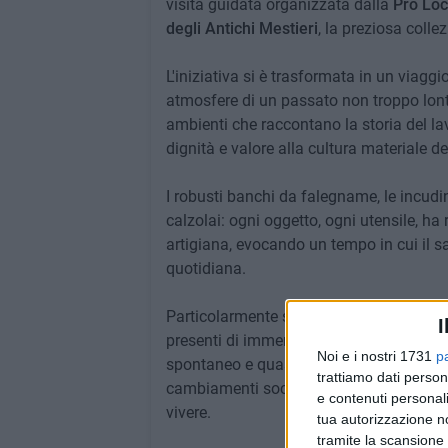
visita guidata organizzata dalla
Pro Loc
degli Antichi Mestieri
, la preziosa colle
L'iniziativa si è trasformata in un viaggi
atmosfere di un passato non troppo lont
ambienti che raccontano la storia del lav
dignità e valore alla cultura materiale del 
I robusti banchi da falegname, le incudini
calzolai: ogni oggetto, ogni utensile, ha
artigiana, evocando un tempo in cui il 
quotidiana.
Particolarmente suggestiva è stata la ri
I
presenti di immergersi nella semplicità 
Noi e i nostri 1731
p
spontaneo e quasi inevitabile con la rea
trattiamo dati person
cambiamenti sociali, culturali e tecnolo
e contenuti personali
vivere.
tua autorizzazione no
tramite la scansione 