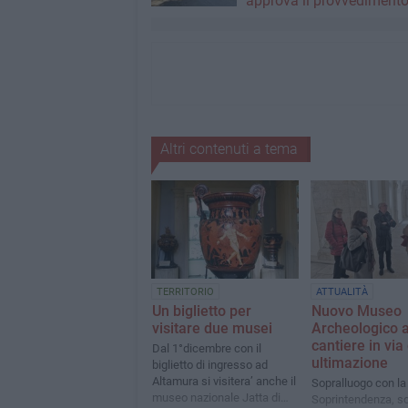
approva il provvediment
Altri contenuti a tema
TERRITORIO
ATTUALITÀ
Un biglietto per
Nuovo Museo
visitare due musei
Archeologico 
cantiere in via 
Dal 1°dicembre con il
ultimazione
biglietto di ingresso ad
Altamura si visitera’ anche il
Sopralluogo con la
museo nazionale Jatta di
Soprintendenza, so