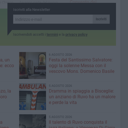
Convento dei
e Chieco
faranno parte del nuovo
Domenicani
museo
Iscriviti alla Newsletter
Un incontro per raccontare i
lavori di riqualificazione in
Iscriviti
corso
Iscrivendoti accetti i
termini
e la
privacy policy
6 AGOSTO 2026
a, un
Festa del Santissimo Salvatore:
ce: ecco
oggi la solenne Messa con il
vescovo Mons. Domenico Basile
5 AGOSTO 2026
zo, la
Dramma in spiaggia a Bisceglie:
Coro
un anziano di Ruvo ha un malore
e perde la vita
5 AGOSTO 2026
la
Il talento di Ruvo conquista il
tiene
jazz italiano: a Vincenzo Di Gioia