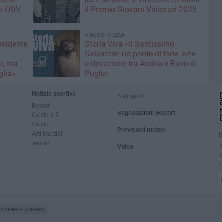
mi ODV
il Premio Giovani Visionari 2026
4 AGOSTO 2026
esidente
Storia Viva - Il Santissimo
:
Salvatore: un ponte di fede, arte
e, ma
e devozione tra Andria e Ruvo di
glia»
Puglia
Notizie sportive
Altri sport
Basket
Segnalazioni iReport
Calcio a 5
Calcio
Previsioni meteo
Arti Marziali
I
Tennis
R
Video
R
t
TY NEWS PLATFORM