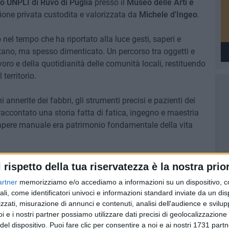
o UNPLI di Ruvo di Puglia
presso il
Museo delle Arti e
zione privata custodita e valorizzata da
Michele d'Ingeo
.
o nel tempo che ha riportato alla luce gesti, saperi e
ano, ma spesso dimenticato. Un percorso tra oggetti e
oro e della quotidianità delle comunità locali, restituendo
territorio.
 annerite dei fabbri, gli strumenti precisi e pazienti dei
 raccontato una storia fatta di fatica, ingegno e maestria
sapere manuale era patrimonio fondamentale della vita
costruzione degli ambienti domestici, che ha permesso ai
l rispetto della tua riservatezza è la nostra prior
essenziale delle abitazioni di un tempo. Un confronto
artner
memorizziamo e/o accediamo a informazioni su un dispositivo, c
ltà contemporanea ha stimolato riflessioni profonde sui
ali, come identificatori univoci e informazioni standard inviate da un di
gici che hanno trasformato radicalmente il nostro modo di
zzati, misurazione di annunci e contenuti, analisi dell'audience e svilupp
i e i nostri partner possiamo utilizzare dati precisi di geolocalizzazione 
del dispositivo. Puoi fare clic per consentire a noi e ai nostri 1731 partn