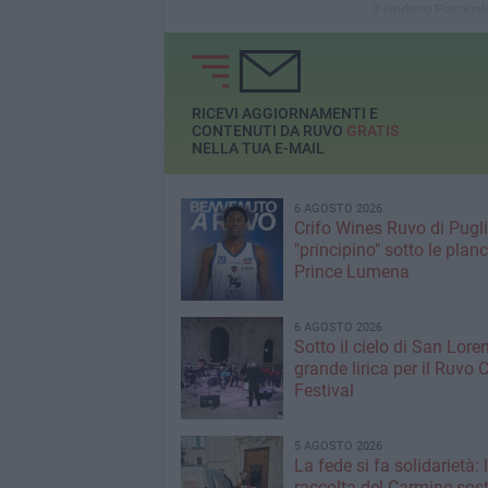
Ruvo di Puglia
il sindaco Pasqual
RICEVI AGGIORNAMENTI E
CONTENUTI DA RUVO
GRATIS
NELLA TUA E-MAIL
6 AGOSTO 2026
Crifo Wines Ruvo di Pugli
"principino" sotto le plan
Prince Lumena
6 AGOSTO 2026
Sotto il cielo di San Loren
grande lirica per il Ruvo 
Festival
5 AGOSTO 2026
La fede si fa solidarietà: 
raccolta del Carmine sos