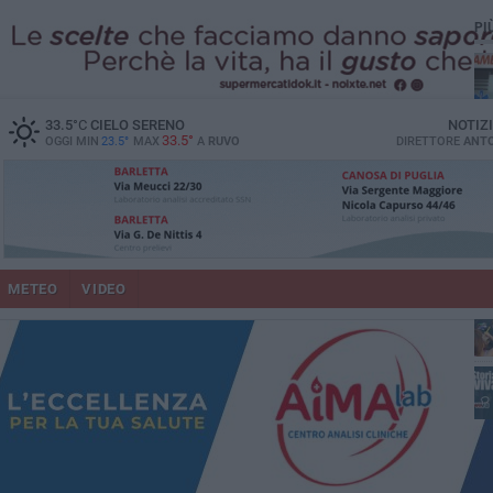
PI
vit
33.5
°C
CIELO SERENO
NOTIZ
33.5°
OGGI MIN
23.5°
MAX
A
RUVO
DIRETTORE
ANTO
pu
METEO
VIDEO
lup
fam
Ruv