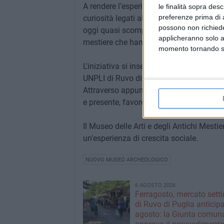
A rendere l'esperienza ancora più coinvol
le finalità sopra des
preferenze prima di 
curiosità legati alla tradizione orale del 
possono non richieder
oggi quasi scomparsi, la visita si è arric
applicheranno solo a
mestiere che hanno suscitato interesse,
momento tornando su 
L'iniziativa si inserisce nel percorso di 
UNPLI di Ruvo di Puglia, impegnata nella
Attraverso appuntamenti come questo, l'a
e presente, favorendo la riscoperta delle
Il Museo delle Arti e degli Antichi Mestie
un'esperienza di crescita sociale.
NUOVO MUSEO ARCHEOLOGICO
6 AGOSTO 2026
Ferragosto, mercato sett
di Ruvo di Puglia anticipa
agosto: la Giunta comun