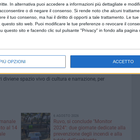
gente sono stati i racconti di Michele, gli aneddoti e le
critte. In alternativa puoi accedere a informazioni più dettagliate e modif
acconsentire o di negare il consenso.
Si rende noto che alcuni trattamen
territorio. Tra antichi telai, lampade a carburo e strumenti
e il tuo consenso, ma hai il diritto di opporti a tale trattamento. Le tue
chita di proverbi, memorie popolari e piccoli segreti del
 questo sito web. Puoi modificare le tue preferenze o revocare il conse
 emozione e partecipazione attiva da parte del gruppo.
questo sito e facendo clic sul pulsante "Privacy" in fondo alla pagina
valorizzazione culturale portato avanti dalla Pro Loco
 promozione del patrimonio storico e identitario locale.
ssociazione ricorda il proprio ruolo di ponte tra passato
PIÙ OPZIONI
ACCETTO
 radici comuni.
ri diviene spazio vivo di cultura e narrazione, per
6 AGOSTO 2026
imanale
Ruvo, si conclude "Monitor
to al 14
2024": due giornate dedicate alla
ale
prevenzione degli incendi e alla