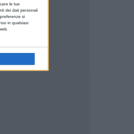
icare le tue
ti dei dati personali
 preferenze si
nso in qualsiasi
 web.