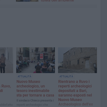
o
tutela dell'ambiente
ATTUALITÀ
ATTUALITÀ
Nuovo Museo
Rientrano a Ruvo i
a Ruvo,
archeologico, un
reperti archeologici
di
tesoro inestimabile
depositati a Bari,
sta per tornare a casa
saranno esposti nel
Nuovo Museo
Il sindaco Chieco presenta i
Archeologico dell'ex
ddisfatto
reperti archeologici che