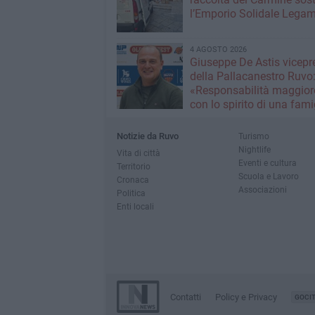
l’Emporio Solidale Lega
4 AGOSTO 2026
Giuseppe De Astis vicepr
della Pallacanestro Ruvo
«Responsabilità maggior
con lo spirito di una fami
Notizie da Ruvo
Turismo
Nightlife
Vita di città
Eventi e cultura
Territorio
Scuola e Lavoro
Cronaca
Associazioni
Politica
Enti locali
Contatti
Policy e Privacy
GOCI