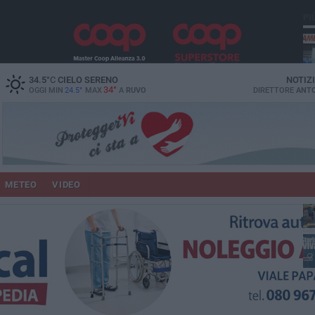
PI
vit
34.5
°C
CIELO SERENO
NOTIZ
34°
OGGI MIN
24.5°
MAX
A
RUVO
DIRETTORE
ANTO
lup
METEO
VIDEO
un
co
Ruv