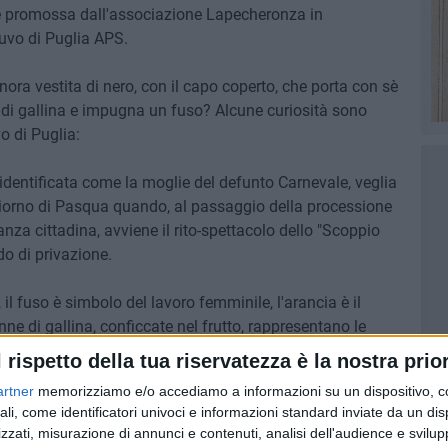
va è promossa dall'associazione Lapecheronza in
uvo di Puglia APS.
nora vestita di nero, con il capo coperto, che porta con sè
 di gallina e impugna un fuso? Alcune curiosità sono
o di Puglia:
identificata come la moglie del defunto Carnevale, veglia
 giorno di Pasqua quando, al passaggio della processione
tanza cittadina, avviene il rito-spettacolo dello "Scoppio
o di privazione.
il fuso è simbolo del lavoro femminile, l'arancia è il
nne di gallina, conficcate nel frutto, rappresentano le
te una ogni settimana sino al giorno di Pasqua. L'aringa
l rispetto della tua riservatezza è la nostra prior
 in passato, nel periodo quaresimale, sostituiva carne,
artner
memorizziamo e/o accediamo a informazioni su un dispositivo, c
ali, come identificatori univoci e informazioni standard inviate da un di
zzati, misurazione di annunci e contenuti, analisi dell'audience e svilupp
lare ha il significato di riappropriarsi di un passato non