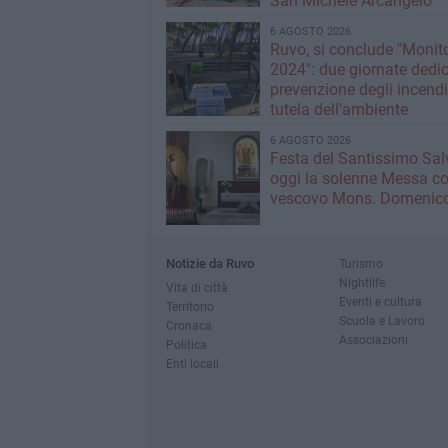
San Michele Arcangelo
6 AGOSTO 2026
Ruvo, si conclude "Monit
2024": due giornate dedic
prevenzione degli incendi
tutela dell'ambiente
6 AGOSTO 2026
Festa del Santissimo Sal
oggi la solenne Messa co
vescovo Mons. Domenico
Notizie da Ruvo
Turismo
Nightlife
Vita di città
Eventi e cultura
Territorio
Scuola e Lavoro
Cronaca
Associazioni
Politica
Enti locali