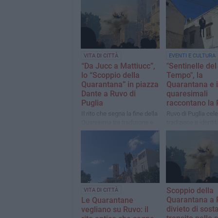
VITA DI CITTÀ
EVENTI E CULTURA
“Da Jucc a Mattiucc”,
"Sentinelle de
lo “Scoppio della
Tempo", la
Quarantana” in piazza
Quarantana e i 
Dante a Ruvo di
quaresimali
Puglia
raccontano la 
Il rito che segna la fine della
Ruvo di Puglia cel
Quaresima tra tradizione e
tradizione e identit
simboli antichi
convegno all’Ex C
dei Domenicani
Scoppio della
VITA DI CITTÀ
Quarantana a 
Le Quarantane
divieto di sost
vegliano su Ruvo: il