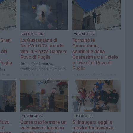
ASSOCIAZIONI
VITA DI CITTÀ
l Gran
La Quarantana di
Tornano le
NoixVoi ODV prende
Quarantane,
riti
vita in Piazza Dante a
sentinelle della
Ruvo di Puglia
Quaresima tra il cielo
Puglia
e i vicoli di Ruvo di
Domenica 1 marzo,
Puglia
tradizione, giochi e un ballo
ebra
speciale per i più piccoli
à in un
Dal Mercoledì delle Ceneri
onvento
allo “scoppio” pasquale, il
rito antico delle pupazze
vestite di nero
VITA DI CITTÀ
TERRITORIO
Ruvo,
Come trasformare un
Si inaugura oggi la
a e
cucchiaio di legno in
mostra Rinascenza: