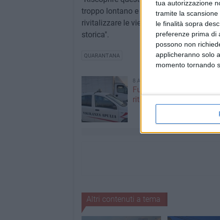
tua autorizzazione no
troppo lontano e di farlo rivivere non so
tramite la scansione 
rivitalizzare le vie del centro della citt
le finalità sopra des
storica".
preferenze prima di 
possono non richieder
applicheranno solo a
QUARANTANA
momento tornando su 
8 AGOSTO 2026
Furgone rubato a Ruvo di
ritrovato a Terlizzi
Altri contenuti a tema