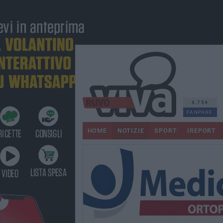
6.754
FANPAGE
HOME
NOTIZIE
SPORT
IREPORT