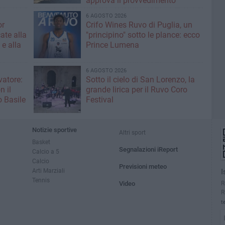
approva il provvedimento
6 AGOSTO 2026
or
Crifo Wines Ruvo di Puglia, un
ate alla
"principino" sotto le plance: ecco
 e alla
Prince Lumena
6 AGOSTO 2026
vatore:
Sotto il cielo di San Lorenzo, la
n il
grande lirica per il Ruvo Coro
 Basile
Festival
Notizie sportive
Altri sport
Basket
Segnalazioni iReport
Calcio a 5
Calcio
Previsioni meteo
Arti Marziali
I
Tennis
R
Video
R
t