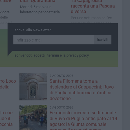
strade
una “Quarantana”
"la Capagrossa"
racconta una Pasqua
Martedì 6 marzo un
diversa
 vigore
laboratorio per costruirla
delle
Per una settimana nell'ex
ica post
convento dei Domenicani
Iscriviti alla Newsletter
Iscriviti
Iscrivendoti accetti i
termini
e la
privacy policy
7 AGOSTO 2026
Pro Loco
Santa Filomena torna a
della
risplendere ai Cappuccini: Ruvo
di Puglia riabbraccia un’antica
devozione
6 AGOSTO 2026
llo che
Ferragosto, mercato settimanale
ude il
di Ruvo di Puglia anticipato al 14
occhia
agosto: la Giunta comunale