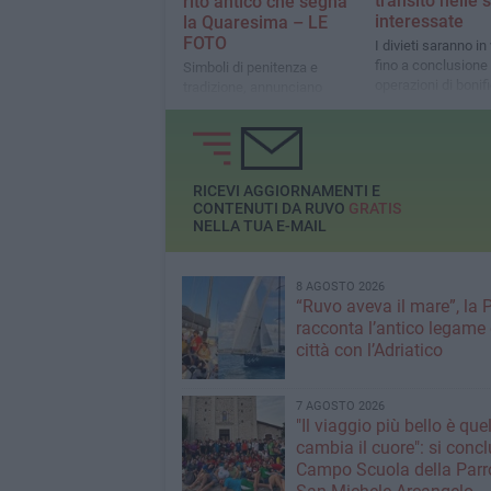
transito nelle 
rito antico che segna
interessate
la Quaresima – LE
FOTO
I divieti saranno in
fino a conclusione 
Simboli di penitenza e
operazioni di bonif
tradizione, annunciano
accensione
l’arrivo della Quaresima
RICEVI AGGIORNAMENTI E
CONTENUTI DA RUVO
GRATIS
NELLA TUA E-MAIL
8 AGOSTO 2026
“Ruvo aveva il mare”, la 
racconta l’antico legame 
città con l’Adriatico
7 AGOSTO 2026
"Il viaggio più bello è que
cambia il cuore": si concl
Campo Scuola della Parr