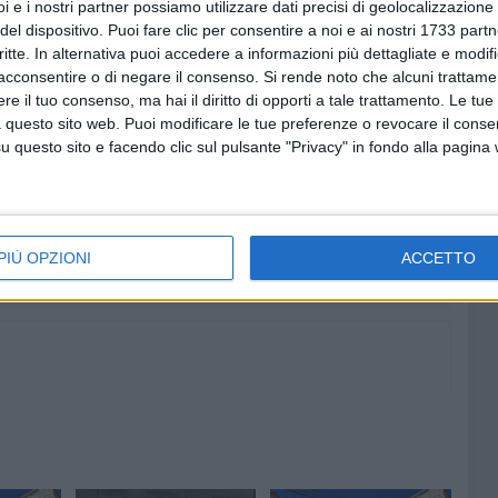
i e i nostri partner possiamo utilizzare dati precisi di geolocalizzazione 
lo nella memoria dei nostri padri, ma anche per
del dispositivo. Puoi fare clic per consentire a noi e ai nostri 1733 partn
à come luoghi privilegiati di rappresentazione della memoria
critte. In alternativa puoi accedere a informazioni più dettagliate e modif
acconsentire o di negare il consenso.
Si rende noto che alcuni trattamen
e il tuo consenso, ma hai il diritto di opporti a tale trattamento. Le tue
 questo sito web. Puoi modificare le tue preferenze o revocare il conse
questo sito e facendo clic sul pulsante "Privacy" in fondo alla pagina
8 AGOSTO 2026
 Puglia
Festa del SS. Salvatore, Ruvo si
raccoglie in preghiera – LE FOTO
PIÙ OPZIONI
ACCETTO