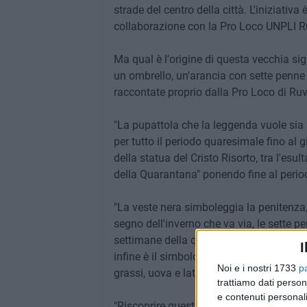
strade del centro della città. L'iniziati
collaborazione con la Pro Loco UNPLI R
Ma qual è l'origine di questa vecchia sig
un ombrello, un'arancia con sette penne
raccontate proprio dalla Pro Loco di Ruv
"La pupattola che la leggenda vuole sia 
per tutto il periodo quaresimale fino al
della statua del Cristo Risorto, tra l'esul
della Quarantana" ponendo fine al period
"La veste nera simboleggia la penitenza, 
segno dell'inverno che va via, le sette pe
settimane della quaresima e vengono tol
I
infine è il simbolo dell'astinenza poiché
Noi e i nostri 1733
p
grassi, uova e latticini".
trattiamo dati person
e contenuti personali
"Riscoprire questa antica tradizione popo