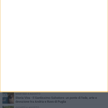
PIÙ LETTI QUESTA SETTIMANA
MERCOLEDÌ 5 AGOSTO
Dramma in spiaggia a Bisceglie: un anziano di Ruvo ha un malore
e perde la vita
MARTEDÌ 4 AGOSTO
Santi Medici di Ruvo di Puglia, la Pia Unione chiama a raccolta le
imprese
LUNEDÌ 3 AGOSTO
A dicembre torna Daniel Pennac a Ruvo con la prima nazionale de
“L’occhio del lupo”
MARTEDÌ 4 AGOSTO
Storia Viva - Il Santissimo Salvatore: un ponte di fede, arte e
devozione tra Andria e Ruvo di Puglia
GIOVEDÌ 6 AGOSTO