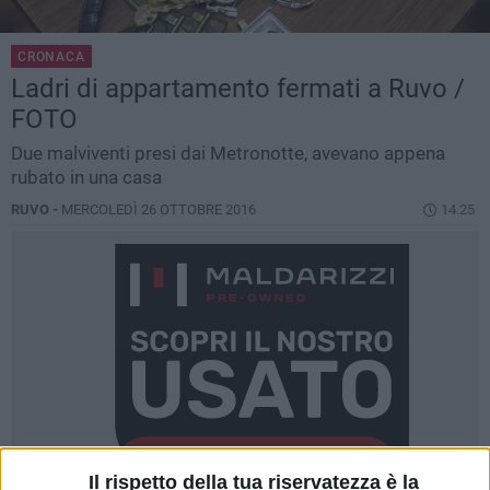
CRONACA
Ladri di appartamento fermati a Ruvo /
FOTO
Due malviventi presi dai Metronotte, avevano appena
rubato in una casa
RUVO -
MERCOLEDÌ 26 OTTOBRE 2016
14.25
Il rispetto della tua riservatezza è la