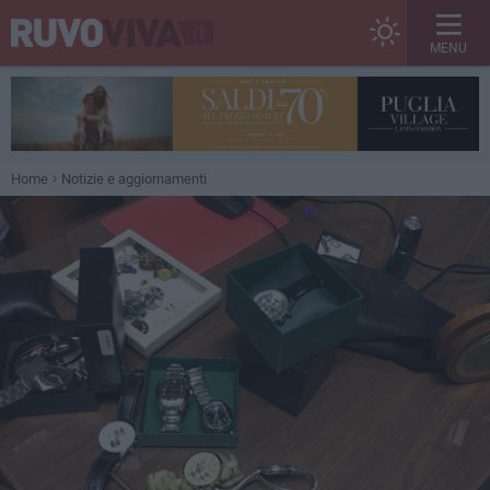
MENU
Home
Notizie e aggiornamenti