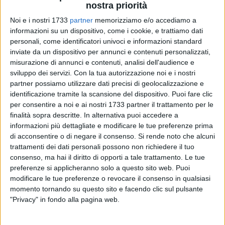
nostra priorità
Noi e i nostri 1733
partner
memorizziamo e/o accediamo a
informazioni su un dispositivo, come i cookie, e trattiamo dati
44
personali, come identificatori univoci e informazioni standard
inviate da un dispositivo per annunci e contenuti personalizzati,
misurazione di annunci e contenuti, analisi dell'audience e
Ladri di appartamenti
baresi in trasferta ieri sera a Ruvo. A
sviluppo dei servizi.
Con la tua autorizzazione noi e i nostri
partner possiamo utilizzare dati precisi di geolocalizzazione e
fermarli ieri sera è stata una pattuglia della
Metronotte Ruvo
identificazione tramite la scansione del dispositivo. Puoi fare clic
insospettita da due individui vestiti di nero che con fare
per consentire a noi e ai nostri 1733 partner il trattamento per le
sospetto sono improvvisamente sbucati da un terreno a
finalità sopra descritte. In alternativa puoi accedere a
margine dell'
estramurale Pertini
, nei pressi dell'incrocio con
informazioni più dettagliate e modificare le tue preferenze prima
via dei Floricoltori
. Uno dei due portava con sé un piccolo
di acconsentire o di negare il consenso.
Si rende noto che alcuni
sacchetto, il che ha ulteriormente insospettito le guardie
trattamenti dei dati personali possono non richiedere il tuo
giurate.
consenso, ma hai il diritto di opporti a tale trattamento. Le tue
preferenze si applicheranno solo a questo sito web. Puoi
modificare le tue preferenze o revocare il consenso in qualsiasi
I due subito dopo
sono saliti a bordo una Renault Scenic
momento tornando su questo sito e facendo clic sul pulsante
sopraggiunta nel frattempo e guidata da un terzo complice.
"Privacy" in fondo alla pagina web.
Alla vista della vettura di servizio dei Metronotte la Scenic ha
tentato di fuggire ma è stata bloccata: due degli occupanti