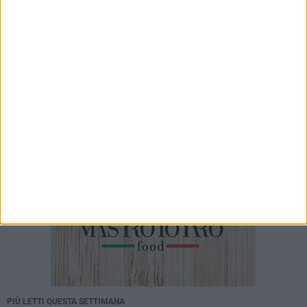
Pallacanestro Ruvo: «Responsabilità maggiore,
ma con lo spirito di una famiglia»
4 AGOSTO 2026
Storia Viva - Il Santissimo Salvatore: un ponte
di fede, arte e devozione tra Andria e Ruvo di
Puglia
PIÙ LETTI QUESTA SETTIMANA