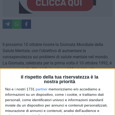
Il prossimo 10 ottobre ricorre la Giornata Mondiale della
Salute Mentale, con l'obiettivo di aumentare la
consapevolezza sui problemi di salute mentale nel mondo.
La Giornata, celebrata per la prima volta il 10 ottobre 1992, è
promossa dalla "World Federation of Mental Health –
Federazione Mondiale della Salute Mentale" ed è sostenuta
Il rispetto della tua riservatezza è la
nostra priorità
dall'Organizzazione Mondiale della Sanità (OMS).
Il tema del 2023 è stato "la salute mentale è un diritto
Noi e i nostri 1731
partner
memorizziamo e/o accediamo a
universale".
informazioni su un dispositivo, come i cookie, e trattiamo dati
In merito, proponiamo un accurato approfondimento con
personali, come identificatori univoci e informazioni standard
inviate da un dispositivo per annunci e contenuti personalizzati,
Marilena Albanese, Medico Chirurgo con specializzazione in
misurazione di annunci e contenuti, analisi dell'audience e
Psichiatria e Abilitazione all'esercizio della professione