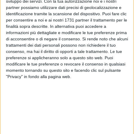
sviluppo dei servizi.
Con la tua autorizzazione noi e i nostri
Piscoterapeutica Cognitivo Comportamentale Post-
partner possiamo utilizzare dati precisi di geolocalizzazione e
Razionalista.
identificazione tramite la scansione del dispositivo. Puoi fare clic
La dott.ssa Albanese è Dirigente Medico presso l'Asl Ba nel
per consentire a noi e ai nostri 1731 partner il trattamento per le
Servizio delle Dipendenze Patologiche presso l'U.O. Bitonto-
finalità sopra descritte. In alternativa puoi accedere a
Ruvo di Puglia.
informazioni più dettagliate e modificare le tue preferenze prima
di acconsentire o di negare il consenso.
Si rende noto che alcuni
trattamenti dei dati personali possono non richiedere il tuo
Si parla in maniera adeguata di salute mentale?
consenso, ma hai il diritto di opporti a tale trattamento. Le tue
No: a mio parere se ne parla sì molto, ma in maniera
preferenze si applicheranno solo a questo sito web. Puoi
sbagliata. L'approccio a questi argomenti - a cura soprattutto
modificare le tue preferenze o revocare il consenso in qualsiasi
dei mass media - è semplicistico e distorto. Basti pensare
momento tornando su questo sito e facendo clic sul pulsante
come, in seguito ai tanti atti di violenza, si senta subito
"Privacy" in fondo alla pagina web.
parlare di "raptus": entità questa che in psichiatria non
esiste. Tali atti, infatti - pur apparentemente improvvisi -
sono frutto di un disagio, se non proprio di una vera
psicopatologia esistente da tempo che, non espressa, alla
fine esita in un atto così eclatante.
Quali sono i disturbi mentali più frequenti nella popolazione
mondiale?