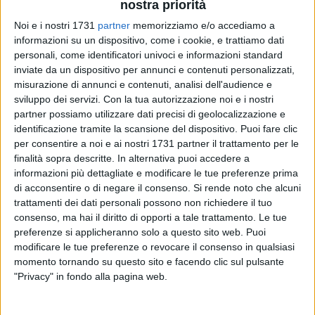
nostra priorità
Noi e i nostri 1731
partner
memorizziamo e/o accediamo a
informazioni su un dispositivo, come i cookie, e trattiamo dati
personali, come identificatori univoci e informazioni standard
inviate da un dispositivo per annunci e contenuti personalizzati,
8
misurazione di annunci e contenuti, analisi dell'audience e
sviluppo dei servizi.
Con la tua autorizzazione noi e i nostri
partner possiamo utilizzare dati precisi di geolocalizzazione e
identificazione tramite la scansione del dispositivo. Puoi fare clic
Aperture straordinarie diurne e serali e orari prolungati di
per consentire a noi e ai nostri 1731 partner il trattamento per le
visita saranno l'offerta del weekend alle porte, nel dichiarato
finalità sopra descritte. In alternativa puoi accedere a
intento da parte della Direzione Regionale Musei Puglia, di
informazioni più dettagliate e modificare le tue preferenze prima
ampliare le possibilità di fruizione dei luoghi della cultura
di acconsentire o di negare il consenso.
Si rende noto che alcuni
durante le festività.
trattamenti dei dati personali possono non richiedere il tuo
consenso, ma hai il diritto di opporti a tale trattamento. Le tue
preferenze si applicheranno solo a questo sito web. Puoi
Si comincia oggi, con numerosi Musei, Castelli e Parchi
modificare le tue preferenze o revocare il consenso in qualsiasi
archeologici visitabili in orari di ingresso diversi rispetto ai
momento tornando su questo sito e facendo clic sul pulsante
consueti e si prosegue sabato 9 e domenica 10 dicembre,
"Privacy" in fondo alla pagina web.
riservando al pubblico nuove occasioni per conoscere la
bellezza.