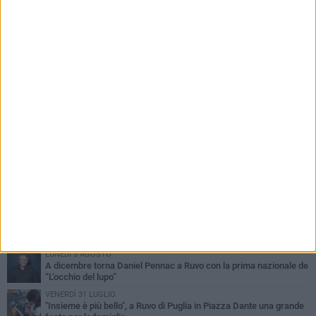
PIÙ LETTI QUESTA SETTIMANA
MERCOLEDÌ 5 AGOSTO
Dramma in spiaggia a Bisceglie: un anziano di Ruvo ha un malore
e perde la vita
MARTEDÌ 4 AGOSTO
Santi Medici di Ruvo di Puglia, la Pia Unione chiama a raccolta le
imprese
VENERDÌ 31 LUGLIO
Pino Minafra sigilla il Beat Onto Jazz Festival: il canto immortale
della banda pugliese
LUNEDÌ 3 AGOSTO
A dicembre torna Daniel Pennac a Ruvo con la prima nazionale de
“L’occhio del lupo”
VENERDÌ 31 LUGLIO
"Insieme è più bello", a Ruvo di Puglia in Piazza Dante una grande