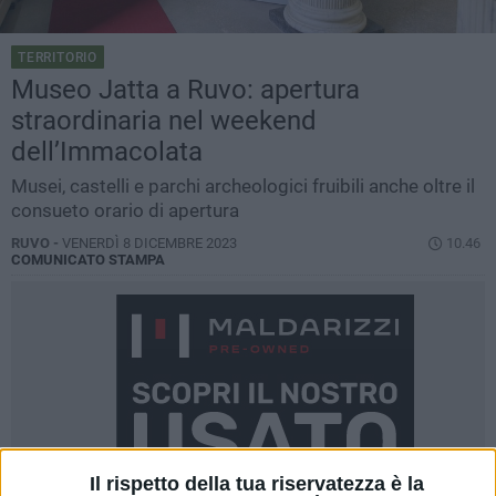
TERRITORIO
Museo Jatta a Ruvo: apertura
straordinaria nel weekend
dell’Immacolata
Musei, castelli e parchi archeologici fruibili anche oltre il
consueto orario di apertura
RUVO -
VENERDÌ 8 DICEMBRE 2023
10.46
COMUNICATO STAMPA
Il rispetto della tua riservatezza è la