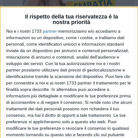
Il rispetto della tua riservatezza è la
nostra priorità
Noi e i nostri 1733
partner
memorizziamo e/o accediamo a
99
A cura di
informazioni su un dispositivo, come i cookie, e trattiamo dati
TERESA FIORE
personali, come identificatori univoci e informazioni standard
inviate da un dispositivo per annunci e contenuti personalizzati,
misurazione di annunci e contenuti, analisi dell'audience e
sviluppo dei servizi.
Con la tua autorizzazione noi e i nostri
Si chiude in grande stile la stagione natalizia in Parco
partner possiamo utilizzare dati precisi di geolocalizzazione e
Belvedere con l'ultimo appuntamento dei
"Mercatini di
identificazione tramite la scansione del dispositivo. Puoi fare clic
Natale 2025"
, organizzati dall'
Associazione Nazionale
per consentire a noi e ai nostri 1733 partner il trattamento per le
Bersaglieri – sezione di Ruvo di Puglia
e patrocinati dal
finalità sopra descritte. In alternativa puoi accedere a
Comune, con la direzione artistica di Ezio Floriano e Daniela
informazioni più dettagliate e modificare le tue preferenze prima
Raffaele Clitorosso.
di acconsentire o di negare il consenso.
Si rende noto che alcuni
trattamenti dei dati personali possono non richiedere il tuo
Domenica 28 dicembre, dalle 10:30 alle 21:00, il
Parco
consenso, ma hai il diritto di opporti a tale trattamento. Le tue
Belvedere Extramurale Pertini
diventerà un luogo magico,
preferenze si applicheranno solo a questo sito web. Puoi
dove la tradizione, il divertimento e l'incanto delle festività si
modificare le tue preferenze o revocare il consenso in qualsiasi
incontrano in un'esperienza indimenticabile per tutta la
momento tornando su questo sito e facendo clic sul pulsante