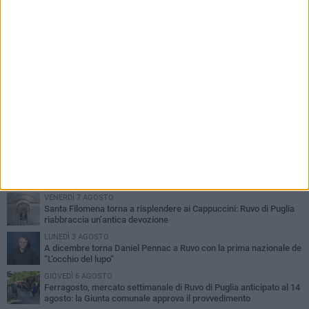
PIÙ LETTI QUESTA SETTIMANA
MERCOLEDÌ 5 AGOSTO
Dramma in spiaggia a Bisceglie: un anziano di Ruvo ha un malore
e perde la vita
MARTEDÌ 4 AGOSTO
Santi Medici di Ruvo di Puglia, la Pia Unione chiama a raccolta le
imprese
VENERDÌ 7 AGOSTO
Santa Filomena torna a risplendere ai Cappuccini: Ruvo di Puglia
riabbraccia un’antica devozione
LUNEDÌ 3 AGOSTO
A dicembre torna Daniel Pennac a Ruvo con la prima nazionale de
“L’occhio del lupo”
GIOVEDÌ 6 AGOSTO
Ferragosto, mercato settimanale di Ruvo di Puglia anticipato al 14
agosto: la Giunta comunale approva il provvedimento