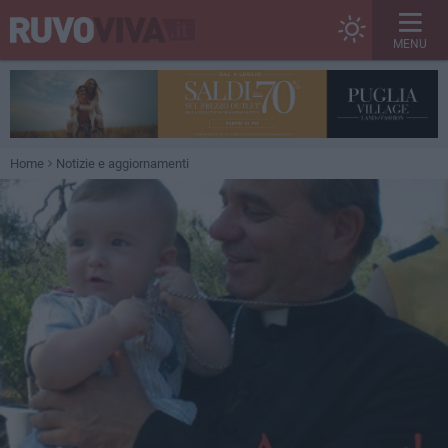
MENU
Home
Notizie e aggiornamenti