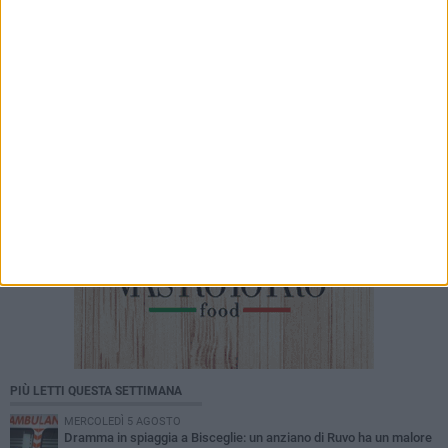
6 AGOSTO 2026
Festa del Santissimo Salvatore: oggi la
solenne Messa con il vescovo Mons.
Domenico Basile
PIÙ LETTI QUESTA SETTIMANA
MERCOLEDÌ 5 AGOSTO
Dramma in spiaggia a Bisceglie: un anziano di Ruvo ha un malore