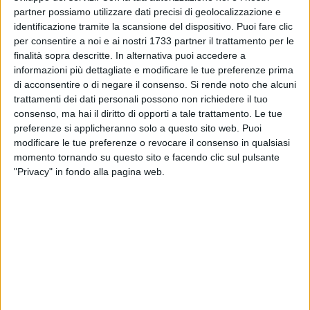
moderno è difficile, ma necessario accogliere il lieto
partner possiamo utilizzare dati precisi di geolocalizzazione e
annuncio» (In compagnia dell'uomo, 2003).
identificazione tramite la scansione del dispositivo. Puoi fare clic
per consentire a noi e ai nostri 1733 partner il trattamento per le
finalità sopra descritte. In alternativa puoi accedere a
«[Tuttavia] oggi assistiamo alla crisi economica mondiale
informazioni più dettagliate e modificare le tue preferenze prima
che provoca disoccupazione e crescente povertà; abbiamo
di acconsentire o di negare il consenso.
Si rende noto che alcuni
una politica malata e litigiosa; le catastrofi naturali, la fame,
trattamenti dei dati personali possono non richiedere il tuo
il razzismo, le violenze sempre più banalizzate e impunite. Si
consenso, ma hai il diritto di opporti a tale trattamento. Le tue
fa forte in questa situazione il desiderio del Natale e non per
preferenze si applicheranno solo a questo sito web. Puoi
la poesia a cui talvolta superficialmente viene ridotto, ma per
modificare le tue preferenze o revocare il consenso in qualsiasi
l'evento che esso significa, per il messaggio che risponde ai
momento tornando su questo sito e facendo clic sul pulsante
"Privacy" in fondo alla pagina web.
bisogni più profondi del cuore umano e della storia»
(
Abbiamo bisogno di Te!, 2011
).
«Non è assente in ogni uomo, anche il più lontano, il
desiderio che qualcosa avvenga, che faccia luce nei non
pochi problemi che ci sovrastano (La gioia di sentirsi amati,
2012); una luce che non smette di illuminare per diradare le
tenebre, anche quelle più fitte, anche quelle più dense e
impenetrabili […] una luce penetrante di un Dio che si fa