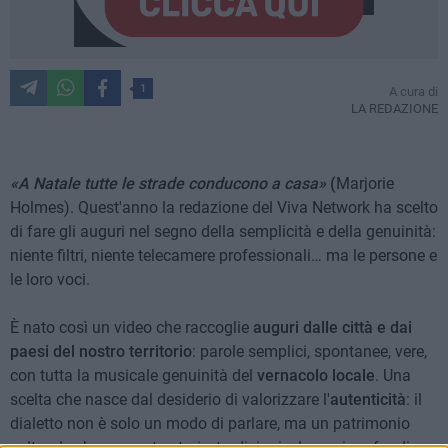
1
A cura di
LA REDAZIONE
«A
Natale tutte le strade conducono a casa»
(
Marjorie
Holmes). Quest'anno la redazione del Viva Network ha scelto
di fare gli auguri nel segno della semplicità e della genuinità:
niente filtri, niente telecamere professionali… ma le persone e
le loro voci.
È nato così un video che raccoglie
auguri dalle città e dai
paesi del nostro territorio
: parole semplici, spontanee, vere,
con tutta la musicale genuinità del
vernacolo locale
. Una
scelta che nasce dal desiderio di valorizzare l'
autenticità
: il
dialetto non è solo un modo di parlare, ma un patrimonio
culturale che racconta storie, tradizioni e legami profondi.