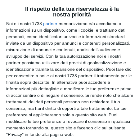
Un'eredità che appartiene a tutti e che
merita di essere
Il rispetto della tua riservatezza è la
nostra priorità
tutelata e tramandata.
Noi e i nostri 1733
partner
memorizziamo e/o accediamo a
Attraverso queste "vive voci", la redazione ha voluto restituire
informazioni su un dispositivo, come i cookie, e trattiamo dati
un'immagine sincera
del territorio: fatta di accenti diversi
personali, come identificatori univoci e informazioni standard
inviate da un dispositivo per annunci e contenuti personalizzati,
(
forse incomprensibili
allentandosi di qualche chilometro
misurazione di annunci e contenuti, analisi dell'audience e
dalla propria città), sorrisi, inflessioni che cambiano, ma che
sviluppo dei servizi.
Con la tua autorizzazione noi e i nostri
hanno in comune un forte senso di
appartenenza.
partner possiamo utilizzare dati precisi di geolocalizzazione e
identificazione tramite la scansione del dispositivo. Puoi fare clic
Grazie alla collaborazione di tutti colori che hanno risposto
per consentire a noi e ai nostri 1733 partner il trattamento per le
al nostro invito per la realizzazione di questi auguri
finalità sopra descritte. In alternativa puoi accedere a
"popolari",
tutta la squadra del Viva Network e di
informazioni più dettagliate e modificare le tue preferenze prima
di acconsentire o di negare il consenso.
Si rende noto che alcuni
InnovaNews augurano a tutti i più gioiosi auguri di Buon
trattamenti dei dati personali possono non richiedere il tuo
Natale!
consenso, ma hai il diritto di opporti a tale trattamento. Le tue
preferenze si applicheranno solo a questo sito web. Puoi
modificare le tue preferenze o revocare il consenso in qualsiasi
momento tornando su questo sito e facendo clic sul pulsante
"Privacy" in fondo alla pagina web.