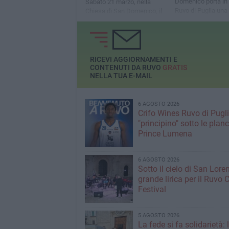
Domenico porta in
Sabato 21 marzo, nella
Ruvo di Puglia una
Chiesa di San Domenico, il
commedia brillante
coro Perfetta Letizia guiderà
tradizione e vita q
i fedeli in un itinerario
spirituale tra musica e
contemplazione
RICEVI AGGIORNAMENTI E
CONTENUTI DA RUVO
GRATIS
NELLA TUA E-MAIL
6 AGOSTO 2026
Crifo Wines Ruvo di Pugli
"principino" sotto le plan
Prince Lumena
6 AGOSTO 2026
Sotto il cielo di San Loren
grande lirica per il Ruvo 
Festival
5 AGOSTO 2026
La fede si fa solidarietà: 