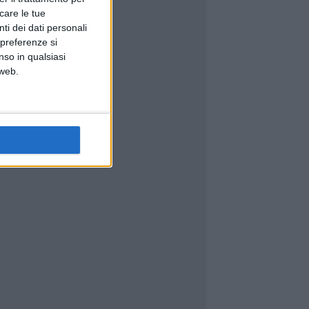
icare le tue
ti dei dati personali
 preferenze si
nso in qualsiasi
 web.