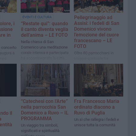
Pellegrinaggio ad
EVENTI E CULTURA
Assisi: i fedeli di San
olore, i
“Restate qui”: quando
Domenico vivono
ssione
il canto diventa veglia
l’emozione del cuore
re in
dell’anima – LE FOTO
francescano – LE
Nella chiesa di San
FOTO
Domenico una meditazione
l concerto
corale intensa e partecipata
naugura a
Oltre 80 parrocchiani in
ha accompagnato la città
empo
viaggio spirituale tra
nel cuore della Passione
timana
preghiera, canto e
devozione alle spoglie di
San Francesco
“Catechesi con l’Arte”
Fra Francesco Maria
nella parrocchia San
ordinato diacono a
Domenico a Ruvo – IL
Ruvo di Puglia
ndo il
PROGRAMMA
a
Un sì che rallegra i fedeli e
entità
unisce tutta la comunità
Un viaggio tra simboli,
significati e spiritualità