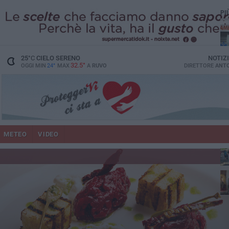
PI
vit
25
°C
CIELO SERENO
NOTIZ
32.5°
OGGI MIN
24°
MAX
A
RUVO
DIRETTORE
ANTO
lup
METEO
VIDEO
Ruv
co
Do