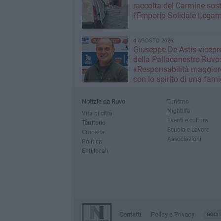
raccolta del Carmine sos
l’Emporio Solidale Lega
4 AGOSTO 2026
Giuseppe De Astis vicepr
della Pallacanestro Ruvo
«Responsabilità maggior
con lo spirito di una fami
Notizie da Ruvo
Turismo
Nightlife
Vita di città
Eventi e cultura
Territorio
Scuola e Lavoro
Cronaca
Associazioni
Politica
Enti locali
Contatti
Policy e Privacy
GOCI