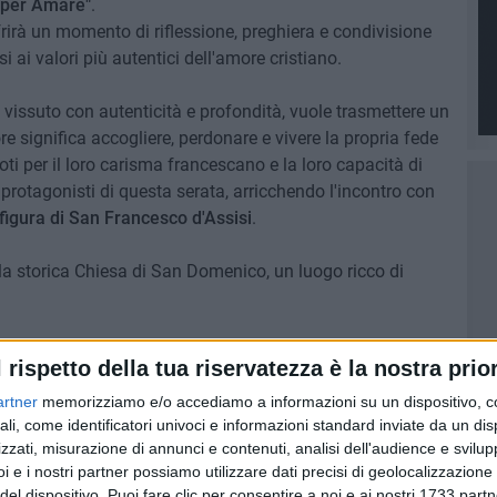
 per Amare"
.
frirà un momento di riflessione, preghiera e condivisione
i ai valori più autentici dell'amore cristiano.
e vissuto con autenticità e profondità, vuole trasmettere un
re significa accogliere, perdonare e vivere la propria fede
noti per il loro carisma francescano e la loro capacità di
 protagonisti di questa serata, arricchendo l'incontro con
figura di San Francesco d'Assisi
.
la storica Chiesa di San Domenico, un luogo ricco di
 giovani, credenti e non, che desiderano fermarsi per un
l rispetto della tua riservatezza è la nostra prior
 stessi e con gli altri. Non importa il livello di
artner
memorizziamo e/o accediamo a informazioni su un dispositivo, c
nto vuole essere
un'occasione di dialogo
, accoglienza e
ali, come identificatori univoci e informazioni standard inviate da un di
francescani di semplicità e amore universale.
zzati, misurazione di annunci e contenuti, analisi dell'audience e svilupp
i e i nostri partner possiamo utilizzare dati precisi di geolocalizzazione 
 gennaio alle ore 20:00. Sarà un momento speciale, dove
del dispositivo. Puoi fare clic per consentire a noi e ai nostri 1733 partn