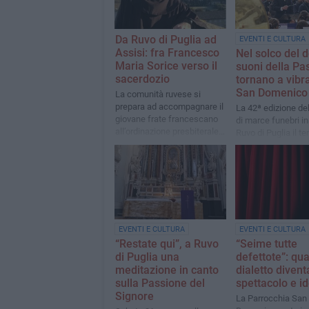
Da Ruvo di Puglia ad
EVENTI E CULTURA
Assisi: fra Francesco
Nel solco del d
Maria Sorice verso il
suoni della Pa
sacerdozio
tornano a vibra
San Domenico
La comunità ruvese si
prepara ad accompagnare il
La 42ª edizione de
giovane frate francescano
di marce funebri i
all’ordinazione presbiterale
Ruvo di Puglia il t
del 27 e 28 giugno
sospeso della Set
Santa
EVENTI E CULTURA
EVENTI E CULTURA
“Restate qui”, a Ruvo
“Seime tutte
di Puglia una
defettote”: qua
meditazione in canto
dialetto divent
sulla Passione del
spettacolo e id
Signore
La Parrocchia San