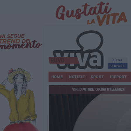
6.754
FANPAGE
HOME
NOTIZIE
SPORT
IREPORT