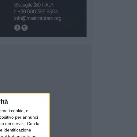
ità
ome i cookie, e
spositivo per annunci
o dei servizi.
Con la
e identificazione
er il trattamento per