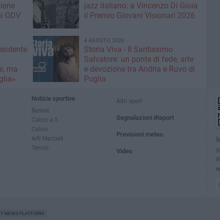
tiene
jazz italiano: a Vincenzo Di Gioia
mi ODV
il Premio Giovani Visionari 2026
4 AGOSTO 2026
esidente
Storia Viva - Il Santissimo
:
Salvatore: un ponte di fede, arte
e, ma
e devozione tra Andria e Ruvo di
glia»
Puglia
Notizie sportive
Altri sport
Basket
Segnalazioni iReport
Calcio a 5
Calcio
Previsioni meteo
Arti Marziali
I
Tennis
R
Video
R
t
TY NEWS PLATFORM