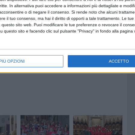
una nuova prospettiva sull'amore e sulla spiritualità.
critte. In alternativa puoi accedere a informazioni più dettagliate e modif
acconsentire o di negare il consenso.
Si rende noto che alcuni trattamen
e il tuo consenso, ma hai il diritto di opporti a tale trattamento. Le tue
 questo sito web. Puoi modificare le tue preferenze o revocare il conse
questo sito e facendo clic sul pulsante "Privacy" in fondo alla pagina
6 AGOSTO 2026
imanale
Ruvo, si conclude "Monitor
to al 14
2024": due giornate dedicate alla
ale
prevenzione degli incendi e alla
o
tutela dell'ambiente
PIÙ OPZIONI
ACCETTO