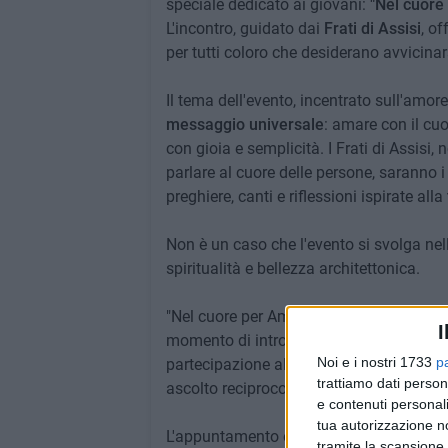
speciale dedicato ai giovani:
"Nel cuore
L'incontro, guidato dai
Frati di Assisi
, of
per tutti coloro che desiderano avvicinars
Il tema dell'evento, incentrato sull'amor
messaggio universale
: amare con il cuo
con gioia e semplicità. I Frati di Assisi, 
parlare al cuore delle persone, saranno i
preghiere, canti e riflessioni ispirate alla
Non è un caso che l'evento si svolga nel
spiritualità e bellezza architettonica.
"Nel cuore per Amare" si rivolge a tutti i
I
momento di introspezione e incontro con se
Noi e i nostri 1733
p
partecipazione alla vita religiosa: l'eve
trattiamo dati person
ascolto reciproco, in linea con i valori 
e contenuti personali
tua autorizzazione no
L'appuntamento è fissato per sabato 27
tramite la scansione 