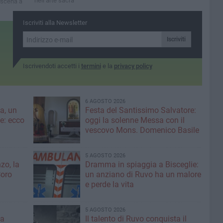
nell’arte sacra
 scena a
 tra
Iscriviti alla Newsletter
uotidiana
Iscriviti
Iscrivendoti accetti i
termini
e la
privacy policy
6 AGOSTO 2026
a, un
Festa del Santissimo Salvatore:
ce: ecco
oggi la solenne Messa con il
vescovo Mons. Domenico Basile
5 AGOSTO 2026
zo, la
Dramma in spiaggia a Bisceglie:
Coro
un anziano di Ruvo ha un malore
e perde la vita
5 AGOSTO 2026
la
Il talento di Ruvo conquista il