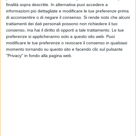
finalità sopra descritte. In alternativa puoi accedere a
informazioni più dettagliate e modificare le tue preferenze prima
3
di acconsentire o di negare il consenso.
Si rende noto che alcuni
trattamenti dei dati personali possono non richiedere il tuo
consenso, ma hai il diritto di opporti a tale trattamento. Le tue
preferenze si applicheranno solo a questo sito web. Puoi
Gli avvocati penalisti di Trani, riuniti nell'organismo della
modificare le tue preferenze o revocare il consenso in qualsiasi
Camera Penale, hanno un nuovo presidente, che succede al
momento tornando su questo sito e facendo clic sul pulsante
prof. Giuseppe Losappio: si tratta del biscegliese Stefano
"Privacy" in fondo alla pagina web.
Dardes, 52 anni.
La nuova giunta della Camera penale è stata eletta giovedì
all'unanimità.
Con Dardes diventa vicepresidente Michele Quinto, 55enne
di Corato; segretario è il tranese Francesco Di Marzio, 40
anni; Marta Amato, 43enne di Molfetta, tesoriere. Infine,
Claudio Cioce (di Barletta), Francesco Montingelli (di Andria)
e Raffaele Losappio (di Andria) assumono il ruolo di
consiglieri.