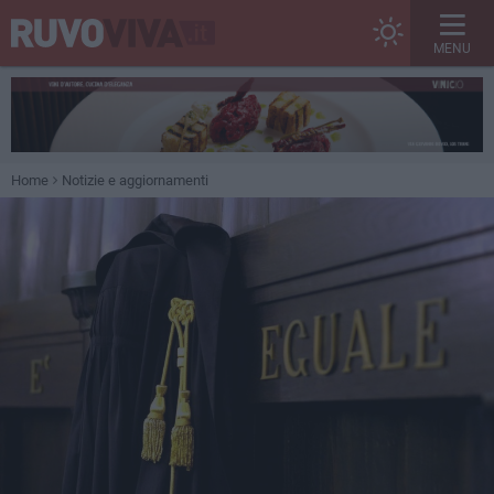
MENU
Home
Notizie e aggiornamenti