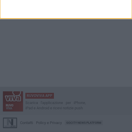
vescovo Mons. Domenico Basile
RUVOVIVA APP
Scarica l'applicazione per iPhone,
iPad e Android e ricevi notizie push
Contatti
Policy e Privacy
GOCITY NEWS PLATFORM