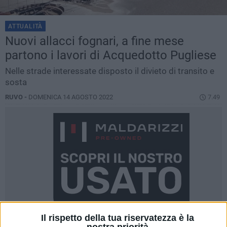
ATTUALITÀ
Nuovi allacci fognari, a fine mese
partono i lavori di Acquedotto Pugliese
Nelle strade interessate disposto il divieto di transito e
sosta
RUVO -
DOMENICA 14 AGOSTO 2022
7.49
Il rispetto della tua riservatezza è la