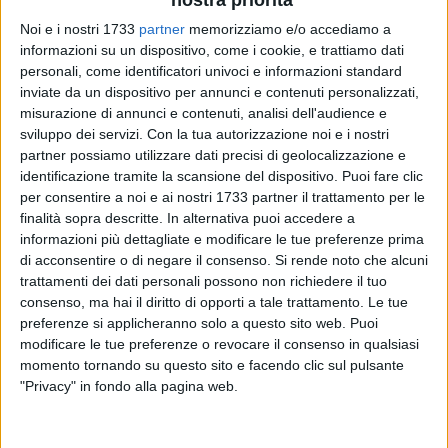
nostra priorità
Noi e i nostri 1733
partner
memorizziamo e/o accediamo a
informazioni su un dispositivo, come i cookie, e trattiamo dati
1
personali, come identificatori univoci e informazioni standard
inviate da un dispositivo per annunci e contenuti personalizzati,
misurazione di annunci e contenuti, analisi dell'audience e
sviluppo dei servizi.
Con la tua autorizzazione noi e i nostri
Partiranno il 29 agosto e proseguiranno per un mese fino a
partner possiamo utilizzare dati precisi di geolocalizzazione e
fine settembre, i lavori di rifacimento dei tronchi e degli
identificazione tramite la scansione del dispositivo. Puoi fare clic
allacci fognari in via Salamone, via Gesmundo e via
per consentire a noi e ai nostri 1733 partner il trattamento per le
Mazzacane. Gli interventi saranno realizzati dall'Acquedotto
finalità sopra descritte. In alternativa puoi accedere a
informazioni più dettagliate e modificare le tue preferenze prima
Pugliese per tramite dell'azienda esecutrice dei lavori
di acconsentire o di negare il consenso.
Si rende noto che alcuni
Cooperativa Prod. e Lav. Giovanni XXIII a.r.l. di Altamura.
trattamenti dei dati personali possono non richiedere il tuo
consenso, ma hai il diritto di opporti a tale trattamento. Le tue
Durante tutto il periodo di attivazione del cantiere le strade
preferenze si applicheranno solo a questo sito web. Puoi
interessate saranno interdette al traffico per ovvi motivi
modificare le tue preferenze o revocare il consenso in qualsiasi
tecnici e di sicurezza. La Polizia Locale ha disposto il divieto
momento tornando su questo sito e facendo clic sul pulsante
di transito e di sosta, dal 29 agosto e fino al 30 settembre
"Privacy" in fondo alla pagina web.
2022 (comunque sino termine dei lavori), dalle ore 8.00 alle
ore 17.00, ambo i lati (con l'applicazione della rimozione