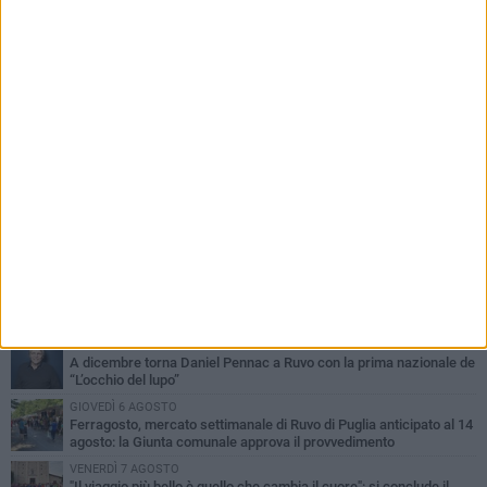
PIÙ LETTI QUESTA SETTIMANA
MERCOLEDÌ 5 AGOSTO
Dramma in spiaggia a Bisceglie: un anziano di Ruvo ha un malore
e perde la vita
MARTEDÌ 4 AGOSTO
Santi Medici di Ruvo di Puglia, la Pia Unione chiama a raccolta le
imprese
VENERDÌ 7 AGOSTO
Santa Filomena torna a risplendere ai Cappuccini: Ruvo di Puglia
riabbraccia un’antica devozione
LUNEDÌ 3 AGOSTO
A dicembre torna Daniel Pennac a Ruvo con la prima nazionale de
“L’occhio del lupo”
GIOVEDÌ 6 AGOSTO
Ferragosto, mercato settimanale di Ruvo di Puglia anticipato al 14
agosto: la Giunta comunale approva il provvedimento
VENERDÌ 7 AGOSTO
"Il viaggio più bello è quello che cambia il cuore": si conclude il