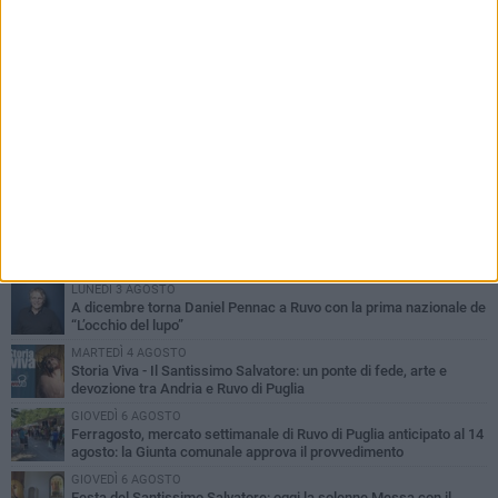
PIÙ LETTI QUESTA SETTIMANA
MERCOLEDÌ 5 AGOSTO
Dramma in spiaggia a Bisceglie: un anziano di Ruvo ha un malore
e perde la vita
MARTEDÌ 4 AGOSTO
Santi Medici di Ruvo di Puglia, la Pia Unione chiama a raccolta le
imprese
LUNEDÌ 3 AGOSTO
A dicembre torna Daniel Pennac a Ruvo con la prima nazionale de
“L’occhio del lupo”
MARTEDÌ 4 AGOSTO
Storia Viva - Il Santissimo Salvatore: un ponte di fede, arte e
devozione tra Andria e Ruvo di Puglia
GIOVEDÌ 6 AGOSTO
Ferragosto, mercato settimanale di Ruvo di Puglia anticipato al 14
agosto: la Giunta comunale approva il provvedimento
GIOVEDÌ 6 AGOSTO
Festa del Santissimo Salvatore: oggi la solenne Messa con il