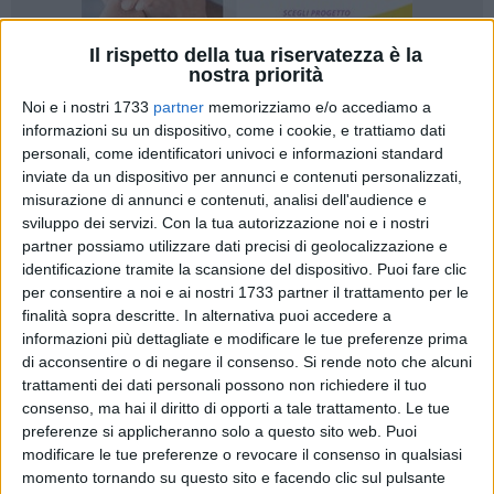
Il rispetto della tua riservatezza è la
nostra priorità
Noi e i nostri 1733
partner
memorizziamo e/o accediamo a
informazioni su un dispositivo, come i cookie, e trattiamo dati
personali, come identificatori univoci e informazioni standard
7
A cura di
TERESA FIORE
inviate da un dispositivo per annunci e contenuti personalizzati,
misurazione di annunci e contenuti, analisi dell'audience e
sviluppo dei servizi.
Con la tua autorizzazione noi e i nostri
partner possiamo utilizzare dati precisi di geolocalizzazione e
Prosegue il rinnovamento pastorale all'interno della
diocesi
identificazione tramite la scansione del dispositivo. Puoi fare clic
di Molfetta-Ruvo-Giovinazzo-Terlizzi
con
l'ingresso di nuovi
per consentire a noi e ai nostri 1733 partner il trattamento per le
parroci
in diverse comunità locali. Tra le nomine di spicco vi
finalità sopra descritte. In alternativa puoi accedere a
sono quelle che coinvolgono alcuni sacerdoti strettamente
informazioni più dettagliate e modificare le tue preferenze prima
di acconsentire o di negare il consenso.
Si rende noto che alcuni
legati alla città di Ruvo di Puglia, evidenziando il continuo
trattamenti dei dati personali possono non richiedere il tuo
impegno del clero locale nella cura spirituale delle comunità.
consenso, ma hai il diritto di opporti a tale trattamento. Le tue
preferenze si applicheranno solo a questo sito web. Puoi
Martedì 8 ottobre, alle ore 19:00,
don Vincenzo Sparapano
modificare le tue preferenze o revocare il consenso in qualsiasi
farà il suo ingresso nella parrocchia di
San Giuseppe a
momento tornando su questo sito e facendo clic sul pulsante