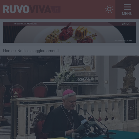
MENU
Home
Notizie e aggiornamenti