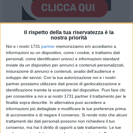
Il rispetto della tua riservatezza è la
8
nostra priorità
Noi e i nostri 1731
partner
memorizziamo e/o accediamo a
informazioni su un dispositivo, come i cookie, e trattiamo dati
Una
"portineria di comunità"
a disposizione del quartiere
personali, come identificatori univoci e informazioni standard
dove rivolgersi per accedere a servizi come supporto
inviate da un dispositivo per annunci e contenuti personalizzati,
domiciliare per anziani e persone fragili per ritirare farmaci e
misurazione di annunci e contenuti, analisi dell'audience e
fare piccole commissioni, babysitting e petsitting,
sviluppo dei servizi.
Con la tua autorizzazione noi e i nostri
partner possiamo utilizzare dati precisi di geolocalizzazione e
accompagnamento ai servizi del Comune, banca del tempo,
identificazione tramite la scansione del dispositivo. Puoi fare clic
coordinamento per la cura collettiva degli spazi comuni,
per consentire a noi e ai nostri 1731 partner il trattamento per le
aiuto nell'orientamento alloggiativo, fino all'organizzazione
finalità sopra descritte. In alternativa puoi accedere a
di pranzi di vicinato e laboratori per socializzare o la
informazioni più dettagliate e modificare le tue preferenze prima
custodia temporanea dei bagagli per i turisti.
di acconsentire o di negare il consenso.
Si rende noto che alcuni
trattamenti dei dati personali possono non richiedere il tuo
Un'idea semplice ma ingegnosa che spiega bene lo spirito di
consenso, ma hai il diritto di opporti a tale trattamento. Le tue