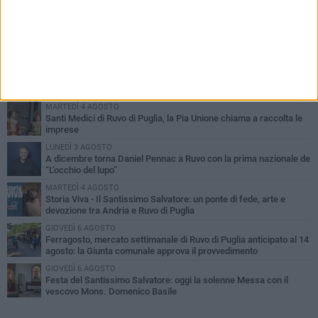
PIÙ LETTI QUESTA SETTIMANA
MERCOLEDÌ 5 AGOSTO
Dramma in spiaggia a Bisceglie: un anziano di Ruvo ha un malore
e perde la vita
MARTEDÌ 4 AGOSTO
Santi Medici di Ruvo di Puglia, la Pia Unione chiama a raccolta le
imprese
LUNEDÌ 3 AGOSTO
A dicembre torna Daniel Pennac a Ruvo con la prima nazionale de
“L’occhio del lupo”
MARTEDÌ 4 AGOSTO
Storia Viva - Il Santissimo Salvatore: un ponte di fede, arte e
devozione tra Andria e Ruvo di Puglia
GIOVEDÌ 6 AGOSTO
Ferragosto, mercato settimanale di Ruvo di Puglia anticipato al 14
agosto: la Giunta comunale approva il provvedimento
GIOVEDÌ 6 AGOSTO
Festa del Santissimo Salvatore: oggi la solenne Messa con il
vescovo Mons. Domenico Basile