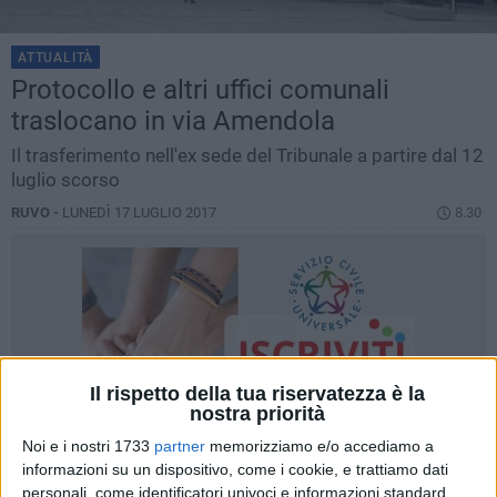
ATTUALITÀ
Protocollo e altri uffici comunali
traslocano in via Amendola
Il trasferimento nell'ex sede del Tribunale a partire dal 12
luglio scorso
RUVO -
LUNEDÌ 17 LUGLIO 2017
8.30
Il rispetto della tua riservatezza è la
nostra priorità
Noi e i nostri 1733
partner
memorizziamo e/o accediamo a
informazioni su un dispositivo, come i cookie, e trattiamo dati
personali, come identificatori univoci e informazioni standard