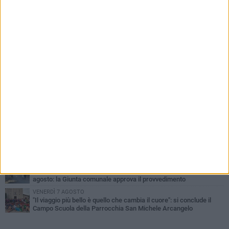
PIÙ LETTI QUESTA SETTIMANA
MERCOLEDÌ 5 AGOSTO
Dramma in spiaggia a Bisceglie: un anziano di Ruvo ha un malore
e perde la vita
MARTEDÌ 4 AGOSTO
Santi Medici di Ruvo di Puglia, la Pia Unione chiama a raccolta le
imprese
VENERDÌ 7 AGOSTO
Santa Filomena torna a risplendere ai Cappuccini: Ruvo di Puglia
riabbraccia un’antica devozione
LUNEDÌ 3 AGOSTO
A dicembre torna Daniel Pennac a Ruvo con la prima nazionale de
“L’occhio del lupo”
GIOVEDÌ 6 AGOSTO
Ferragosto, mercato settimanale di Ruvo di Puglia anticipato al 14
agosto: la Giunta comunale approva il provvedimento
VENERDÌ 7 AGOSTO
"Il viaggio più bello è quello che cambia il cuore": si conclude il
Campo Scuola della Parrocchia San Michele Arcangelo