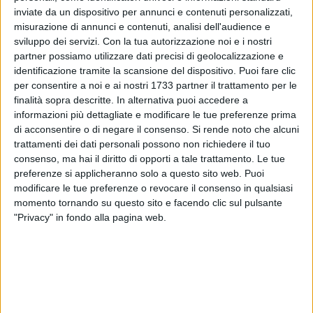
inviate da un dispositivo per annunci e contenuti personalizzati,
misurazione di annunci e contenuti, analisi dell'audience e
sviluppo dei servizi.
Con la tua autorizzazione noi e i nostri
7
partner possiamo utilizzare dati precisi di geolocalizzazione e
identificazione tramite la scansione del dispositivo. Puoi fare clic
per consentire a noi e ai nostri 1733 partner il trattamento per le
finalità sopra descritte. In alternativa puoi accedere a
Trasloco in corso presso il comune di Ruvo. Gli uffici del
informazioni più dettagliate e modificare le tue preferenze prima
protocollo, la segreteria generale, l'ufficio messi e l'ufficio
di acconsentire o di negare il consenso.
Si rende noto che alcuni
elettorale dal 12 luglio scorso si sono trasferiti in via
trattamenti dei dati personali possono non richiedere il tuo
Amendola, presso la ex sede del tribunale. L'annuncio
consenso, ma hai il diritto di opporti a tale trattamento. Le tue
ufficiale è sul sito internet del comune di Ruvo.
preferenze si applicheranno solo a questo sito web. Puoi
modificare le tue preferenze o revocare il consenso in qualsiasi
8 AGOSTO 2026
momento tornando su questo sito e facendo clic sul pulsante
Probabile presenza di un lupo nella aree rurali
"Privacy" in fondo alla pagina web.
di Ruvo di Puglia
8 AGOSTO 2026
Furgone rubato a Ruvo di Puglia ritrovato a
Terlizzi