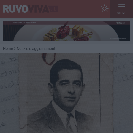
MENU
Home
Notizie e aggiornamenti