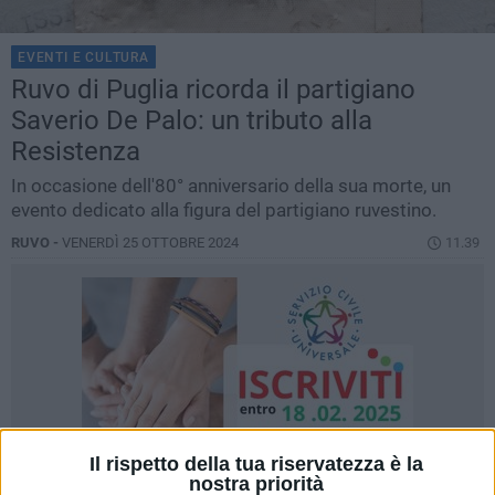
EVENTI E CULTURA
Ruvo di Puglia ricorda il partigiano
Saverio De Palo: un tributo alla
Resistenza
In occasione dell'80° anniversario della sua morte, un
evento dedicato alla figura del partigiano ruvestino.
RUVO -
VENERDÌ 25 OTTOBRE 2024
11.39
Il rispetto della tua riservatezza è la
nostra priorità