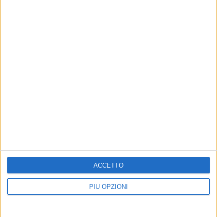
ACCETTO
PIÙ OPZIONI
Altri contenuti a tema