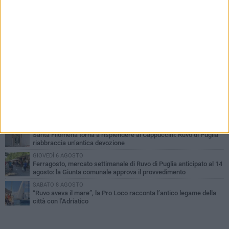
PIÙ LETTI QUESTA SETTIMANA
MERCOLEDÌ 5 AGOSTO
Dramma in spiaggia a Bisceglie: un anziano di Ruvo ha un malore
e perde la vita
MARTEDÌ 4 AGOSTO
Santi Medici di Ruvo di Puglia, la Pia Unione chiama a raccolta le
imprese
SABATO 8 AGOSTO
Probabile presenza di un lupo nella aree rurali di Ruvo di Puglia
VENERDÌ 7 AGOSTO
Santa Filomena torna a risplendere ai Cappuccini: Ruvo di Puglia
riabbraccia un’antica devozione
GIOVEDÌ 6 AGOSTO
Ferragosto, mercato settimanale di Ruvo di Puglia anticipato al 14
agosto: la Giunta comunale approva il provvedimento
SABATO 8 AGOSTO
“Ruvo aveva il mare”, la Pro Loco racconta l’antico legame della
città con l’Adriatico