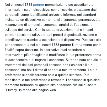
Noi e i nostri 1733
partner
memorizziamo e/o accediamo a
informazioni su un dispositivo, come i cookie, e trattiamo dati
personali, come identificatori univoci e informazioni standard
inviate da un dispositivo per annunci e contenuti personalizzati,
1
A cura di
misurazione di annunci e contenuti, analisi dell'audience e
TERESA FIORE
sviluppo dei servizi.
Con la tua autorizzazione noi e i nostri
partner possiamo utilizzare dati precisi di geolocalizzazione e
identificazione tramite la scansione del dispositivo. Puoi fare clic
per consentire a noi e ai nostri 1733 partner il trattamento per le
Martedì 29 ottobre
, Ruvo di Puglia commemora
l'80°
finalità sopra descritte. In alternativa puoi accedere a
anniversario della morte del partigiano Saverio De Palo,
informazioni più dettagliate e modificare le tue preferenze prima
figura emblematica della
Resistenza italiana
, originario
di acconsentire o di negare il consenso.
Si rende noto che alcuni
proprio della città.
trattamenti dei dati personali possono non richiedere il tuo
L'evento si terrà alle ore 18:30 presso
la sala conferenze di
consenso, ma hai il diritto di opporti a tale trattamento. Le tue
Palazzo Caputi
, all'interno del Museo del Libro - Biblioteca
preferenze si applicheranno solo a questo sito web. Puoi
Comunale, un luogo che si presta perfettamente a ospitare
modificare le tue preferenze o revocare il consenso in qualsiasi
momento tornando su questo sito e facendo clic sul pulsante
un incontro dedicato alla memoria e alla cultura.
"Privacy" in fondo alla pagina web.
Saverio De Palo, il cui coraggio e sacrificio lo hanno reso
uno dei protagonisti della lotta partigiana, sarà ricordato