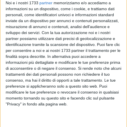
Noi e i nostri 1733
partner
memorizziamo e/o accediamo a
informazioni su un dispositivo, come i cookie, e trattiamo dati
personali, come identificatori univoci e informazioni standard
inviate da un dispositivo per annunci e contenuti personalizzati,
22
misurazione di annunci e contenuti, analisi dell'audience e
sviluppo dei servizi.
Con la tua autorizzazione noi e i nostri
partner possiamo utilizzare dati precisi di geolocalizzazione e
identificazione tramite la scansione del dispositivo. Puoi fare clic
I dipendenti della Soc. Ferrotramviaria S.p.A., aderiscono allo
per consentire a noi e ai nostri 1733 partner il trattamento per le
sciopero nazionale del trasporto pubblico locale previsto per
finalità sopra descritte. In alternativa puoi accedere a
mercoledì 24 luglio.
informazioni più dettagliate e modificare le tue preferenze prima
di acconsentire o di negare il consenso.
Si rende noto che alcuni
Dopo altre società di trasporto pubblico, la Ferrovia del nord
trattamenti dei dati personali possono non richiedere il tuo
barese comunica le modalità con cui i lavoratori
consenso, ma hai il diritto di opporti a tale trattamento. Le tue
protesteranno.
preferenze si applicheranno solo a questo sito web. Puoi
modificare le tue preferenze o revocare il consenso in qualsiasi
momento tornando su questo sito e facendo clic sul pulsante
Lo sciopero nazionale è stato proclamato dalle segreterie
"Privacy" in fondo alla pagina web.
nazionali FILT CGIL, FIT CISL, UILT UIL, FAISA CISAL e UGL
autoferrotramvieri e avrà una durata di 4 ore. L'astensione
dal lavoro riguarderà anche il personale delle aziende di