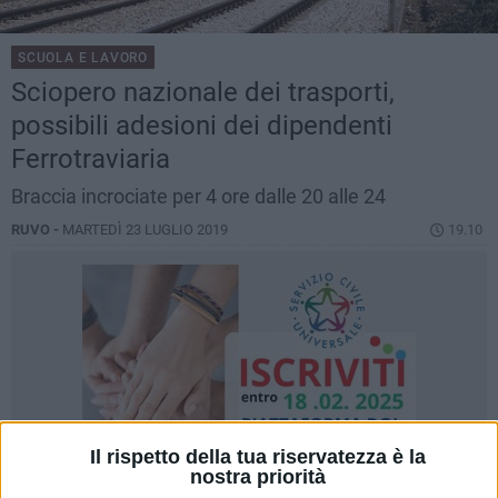
SCUOLA E LAVORO
Sciopero nazionale dei trasporti,
possibili adesioni dei dipendenti
Ferrotraviaria
Braccia incrociate per 4 ore dalle 20 alle 24
RUVO -
MARTEDÌ 23 LUGLIO 2019
19.10
Il rispetto della tua riservatezza è la
nostra priorità