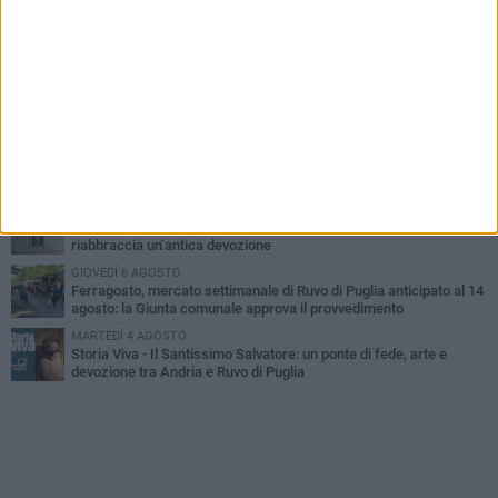
MERCOLEDÌ 5 AGOSTO
Dramma in spiaggia a Bisceglie: un anziano di Ruvo ha un malore
e perde la vita
MARTEDÌ 4 AGOSTO
Santi Medici di Ruvo di Puglia, la Pia Unione chiama a raccolta le
imprese
LUNEDÌ 3 AGOSTO
A dicembre torna Daniel Pennac a Ruvo con la prima nazionale de
“L’occhio del lupo”
VENERDÌ 7 AGOSTO
Santa Filomena torna a risplendere ai Cappuccini: Ruvo di Puglia
riabbraccia un’antica devozione
GIOVEDÌ 6 AGOSTO
Ferragosto, mercato settimanale di Ruvo di Puglia anticipato al 14
agosto: la Giunta comunale approva il provvedimento
MARTEDÌ 4 AGOSTO
Storia Viva - Il Santissimo Salvatore: un ponte di fede, arte e
devozione tra Andria e Ruvo di Puglia