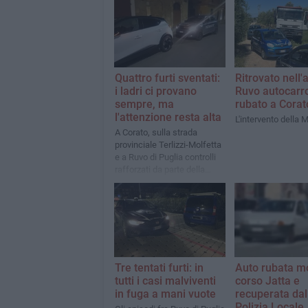
Quattro furti sventati:
Ritrovato nell'
i ladri ci provano
Ruvo autocarr
sempre, ma
rubato a Corat
l'attenzione resta alta
L'intervento della 
A Corato, sulla strada
provinciale Terlizzi-Molfetta
e a Ruvo di Puglia controlli
rafforzati da parte della
Metronotte
Tre tentati furti: in
Auto rubata mo
tutti i casi malviventi
corso Jatta e
in fuga a mani vuote
recuperata dal
Polizia Locale