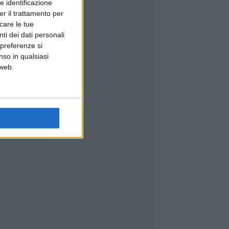
e identificazione
er il trattamento per
icare le tue
ti dei dati personali
 preferenze si
nso in qualsiasi
 web.