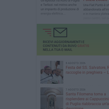
Gli episodi fra Ruvo di Puglia
e Terlizzi: nel mirino anche
Una Fiat Punto è s
un impianto di produzione di
abbandonata all'im
energia elettrica.
e in maniera platea
Recuperato un veicolo
pieno centro, nel 
rubato a Molfetta
di ieri
RICEVI AGGIORNAMENTI E
CONTENUTI DA RUVO
GRATIS
NELLA TUA E-MAIL
8 AGOSTO 2026
Festa del SS. Salvatore, 
raccoglie in preghiera –
7 AGOSTO 2026
Santa Filomena torna a
risplendere ai Cappuccini
di Puglia riabbraccia un’
devozione