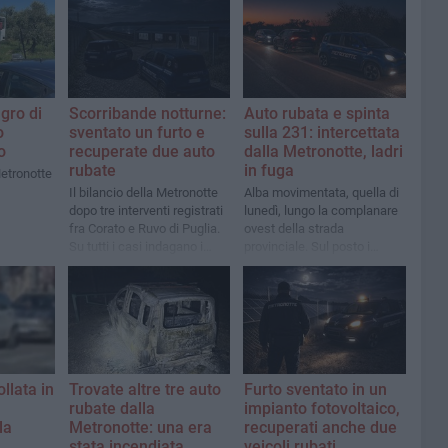
agro di
Scorribande notturne:
Auto rubata e spinta
o
sventato un furto e
sulla 231: intercettata
o
recuperate due auto
dalla Metronotte, ladri
rubate
in fuga
Metronotte
Il bilancio della Metronotte
Alba movimentata, quella di
dopo tre interventi registrati
lunedì, lungo la complanare
fra Corato e Ruvo di Puglia.
ovest della strada
Su tutti i casi indagano i
provinciale. Sul posto i
Carabinieri
Carabinieri, recuperata una
Kia Sportage
llata in
Trovate altre tre auto
Furto sventato in un
rubate dalla
impianto fotovoltaico,
la
Metronotte: una era
recuperati anche due
stata incendiata
veicoli rubati