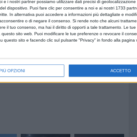
i e i nostri partner possiamo utilizzare dati precisi di geolocalizzazione 
ivo della pattuglia della
Metronotte
che ha mandato
del dispositivo. Puoi fare clic per consentire a noi e ai nostri 1733 partn
si. La refurtiva, invece, è stata riconsegnata al legittimo
critte. In alternativa puoi accedere a informazioni più dettagliate e modif
acconsentire o di negare il consenso.
Si rende noto che alcuni trattamen
e il tuo consenso, ma hai il diritto di opporti a tale trattamento. Le tue
 questo sito web. Puoi modificare le tue preferenze o revocare il conse
questo sito e facendo clic sul pulsante "Privacy" in fondo alla pagina
8 AGOSTO 2026
 lupo
Furgone rubato a Ruvo di Puglia
i Puglia
ritrovato a Terlizzi
PIÙ OPZIONI
ACCETTO