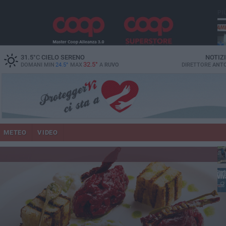
PI
vit
31.5
°C
CIELO SERENO
NOTIZ
32.5°
DOMANI MIN
24.5°
MAX
A
RUVO
DIRETTORE
ANTO
lup
METEO
VIDEO
un
co
Ruv