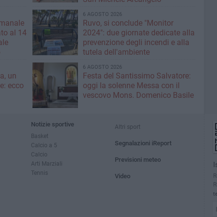
6 AGOSTO 2026
imanale
Ruvo, si conclude "Monitor
to al 14
2024": due giornate dedicate alla
ale
prevenzione degli incendi e alla
o
tutela dell'ambiente
6 AGOSTO 2026
a, un
Festa del Santissimo Salvatore:
ce: ecco
oggi la solenne Messa con il
vescovo Mons. Domenico Basile
Notizie sportive
Altri sport
Basket
Segnalazioni iReport
Calcio a 5
Calcio
Previsioni meteo
Arti Marziali
I
Tennis
R
Video
R
t