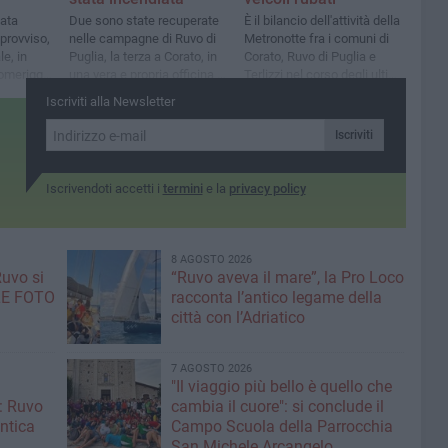
tata
Due sono state recuperate
È il bilancio dell'attività della
provviso,
nelle campagne di Ruvo di
Metronotte fra i comuni di
le, in
Puglia, la terza a Corato, in
Corato, Ruvo di Puglia e
pomeriggio
una vera e propria officina a
Terlizzi nel corso degli ultimi
cielo aperto
giorni
Iscriviti alla Newsletter
Iscriviti
Iscrivendoti accetti i
termini
e la
privacy policy
8 AGOSTO 2026
Ruvo si
“Ruvo aveva il mare”, la Pro Loco
 LE FOTO
racconta l’antico legame della
città con l’Adriatico
7 AGOSTO 2026
"Il viaggio più bello è quello che
: Ruvo
cambia il cuore": si conclude il
antica
Campo Scuola della Parrocchia
San Michele Arcangelo