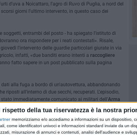
urti d'uva a Noicattaro, l'agro di Ruvo di Puglia, a nord del
scorsi giorni l'ultimo intervento, in questo caso dei
e soggetti, entrambi del posto - ha spiegato l'istituto di
dovranno ora rispondere per i reati contestati». Risale,
giovedì l'intervento delle guardie particolari giurate in via
icolo, infatti, «due banditi erano intenti a
raccogliere
hanno fatto sapere in un post pubblicato sulla pagina
no dati alla fuga a bordo di un'autovettura, abbandonando
e riposti all'interno di due secchi, recuperati. L'episodio,
è stato immediatamente comunicato ai militari dell'
Arma
o, con professionalità e rapidità sono riusciti ad
l rispetto della tua riservatezza è la nostra prior
vo di Puglia, che dovranno adesso rispondere per i reati
artner
memorizziamo e/o accediamo a informazioni su un dispositivo, c
ali, come identificatori univoci e informazioni standard inviate da un di
zzati, misurazione di annunci e contenuti, analisi dell'audience e svilupp
entito di desumere che i due erano nelle vicinanze del luogo