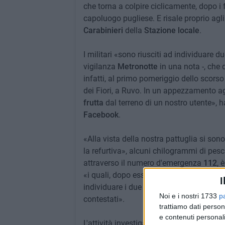
che torna a colpire ciclicamente, dopo i f
capoluogo pugliese. E risale proprio agli 
Carabinieri
della
Stazione locale
.
I militari «sono riusciti ad individuare du
vigilanza
Metronotte
in una nota -, che 
infatti, al primo pomeriggio dello scorso 
dei Fiori, a Ruvo. In un appezzamento agr
frutta
dal terreno di un nostro utente», 
Facebook
.
«Alla vista della nostra pattuglia si so
la refurtiva», alcuni chilogrammi di pesch
attraverso il numero d'emergenza
112
, 
«i quali, dopo essere intervenuti sul post
I
individuare i due uomini, entrambi di Ru
Noi e i nostri 1733
p
contestati».
trattiamo dati person
e contenuti personali
L'attività investigativa, infatti, ha cons