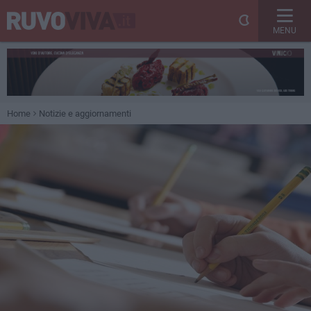
MENU
Home
Notizie e aggiornamenti