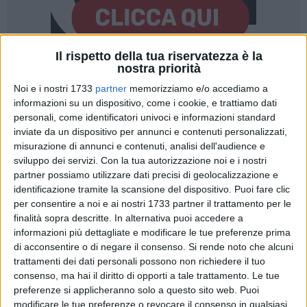
Il rispetto della tua riservatezza è la
nostra priorità
Noi e i nostri 1733
partner
memorizziamo e/o accediamo a
informazioni su un dispositivo, come i cookie, e trattiamo dati
personali, come identificatori univoci e informazioni standard
Iniziano oggi in tutta Italia le prove orali del tanto temuto e
inviate da un dispositivo per annunci e contenuti personalizzati,
agognato esame di maturità, anche quest'anno condizionato
misurazione di annunci e contenuti, analisi dell'audience e
sviluppo dei servizi.
Con la tua autorizzazione noi e i nostri
dalla pandemia.
partner possiamo utilizzare dati precisi di geolocalizzazione e
identificazione tramite la scansione del dispositivo. Puoi fare clic
Il presidente dell'Ordine degli Psicologi di Puglia
Vincenzo
per consentire a noi e ai nostri 1733 partner il trattamento per le
Gesualdo
esprima il suo augurio a tutti gli studenti pugliesi
finalità sopra descritte. In alternativa puoi accedere a
che si apprestano ad affrontare l'ultima tappa di un percorso
informazioni più dettagliate e modificare le tue preferenze prima
di istruzione superiore vissuto in un anno che li ha esposti
di acconsentire o di negare il consenso.
Si rende noto che alcuni
ulteriormente ad ansie, angosce e forme di adattamento.
trattamenti dei dati personali possono non richiedere il tuo
consenso, ma hai il diritto di opporti a tale trattamento. Le tue
preferenze si applicheranno solo a questo sito web. Puoi
"Il secondo anno con un lockdown di mezzo ha amplificato
modificare le tue preferenze o revocare il consenso in qualsiasi