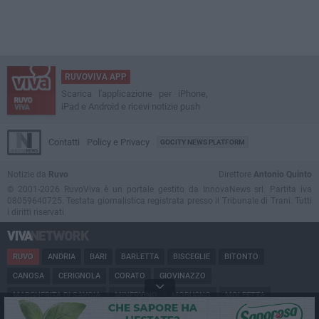
RUVOVIVA APP
Scarica l'applicazione per iPhone,
iPad e Android e ricevi notizie push
Contatti
Policy e Privacy
GOCITY NEWS PLATFORM
Notizie da
Ruvo
Direttore
Antonio Quinto
© 2001-2026 RuvoViva è un portale gestito da InnovaNews srl. Partita iva
08059640725. Testata giornalistica registrata presso il Tribunale di Trani. Tutti
i diritti riservati.
RUVO
ANDRIA
BARI
BARLETTA
BISCEGLIE
BITONTO
CANOSA
CERIGNOLA
CORATO
GIOVINAZZO
MARGHERITA DI SAVOIA
MINERVINO
MODUGNO
MOLFETTA
PUGLIA
SAN FERDINANDO
SPINAZZOLA
TERLIZZI
TRANI