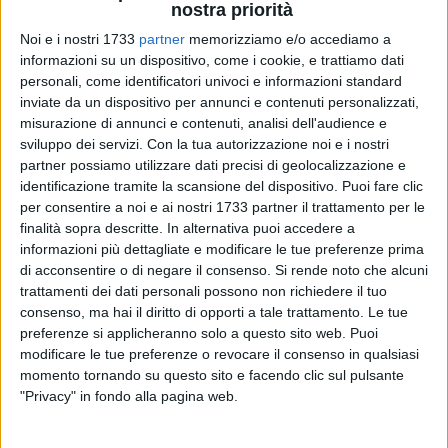
nostra priorità
Noi e i nostri 1733
partner
memorizziamo e/o accediamo a
informazioni su un dispositivo, come i cookie, e trattiamo dati
personali, come identificatori univoci e informazioni standard
inviate da un dispositivo per annunci e contenuti personalizzati,
8
A cura di
misurazione di annunci e contenuti, analisi dell'audience e
TERESA FIORE
sviluppo dei servizi.
Con la tua autorizzazione noi e i nostri
partner possiamo utilizzare dati precisi di geolocalizzazione e
identificazione tramite la scansione del dispositivo. Puoi fare clic
per consentire a noi e ai nostri 1733 partner il trattamento per le
Il Comune di
Ruvo di Puglia
rinnova il suo impegno per la
finalità sopra descritte. In alternativa puoi accedere a
tutela dell'ambiente e il decoro urbano attivando il servizio
informazioni più dettagliate e modificare le tue preferenze prima
gratuito di
ritiro a domicilio dei rifiuti ingombranti
.
di acconsentire o di negare il consenso.
Si rende noto che alcuni
trattamenti dei dati personali possono non richiedere il tuo
Un'iniziativa pensata per agevolare i cittadini che non hanno
consenso, ma hai il diritto di opporti a tale trattamento. Le tue
la possibilità di raggiungere l'isola ecologica e per
preferenze si applicheranno solo a questo sito web. Puoi
modificare le tue preferenze o revocare il consenso in qualsiasi
contrastare l'abbandono indiscriminato di rifiuti sul territorio.
momento tornando su questo sito e facendo clic sul pulsante
"Privacy" in fondo alla pagina web.
Grazie alla collaborazione con la
SANB S.p.A.
, è ora
possibile prenotare il ritiro di
mobili, elettrodomestici e altri