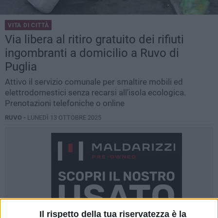
VITA DI CITTÀ
Via libera al ritiro gratuito dei rifiuti
ingombranti a domicilio a Ruvo di
Puglia
Attivo il servizio comunale per smaltire mobili ed
elettrodomestici senza recarsi all’isola ecologica.
Prenotazioni telefoniche o online
RUVO -
LUNEDÌ 13 OTTOBRE 2025
Il rispetto della tua riservatezza è la