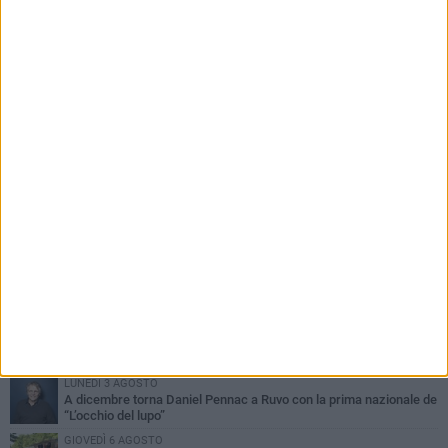
PIÙ LETTI QUESTA SETTIMANA
MERCOLEDÌ 5 AGOSTO
Dramma in spiaggia a Bisceglie: un anziano di Ruvo ha un malore
e perde la vita
MARTEDÌ 4 AGOSTO
Santi Medici di Ruvo di Puglia, la Pia Unione chiama a raccolta le
imprese
VENERDÌ 7 AGOSTO
Santa Filomena torna a risplendere ai Cappuccini: Ruvo di Puglia
riabbraccia un’antica devozione
LUNEDÌ 3 AGOSTO
A dicembre torna Daniel Pennac a Ruvo con la prima nazionale de
“L’occhio del lupo”
GIOVEDÌ 6 AGOSTO