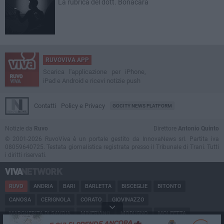
La rubrica del dott. Bonacara
RUVOVIVA APP
Scarica l'applicazione per iPhone,
iPad e Android e ricevi notizie push
Contatti
Policy e Privacy
GOCITY NEWS PLATFORM
Notizie da
Ruvo
Direttore
Antonio Quinto
© 2001-2026 RuvoViva è un portale gestito da InnovaNews srl. Partita iva
08059640725. Testata giornalistica registrata presso il Tribunale di Trani. Tutti
i diritti riservati.
RUVO
ANDRIA
BARI
BARLETTA
BISCEGLIE
BITONTO
CANOSA
CERIGNOLA
CORATO
GIOVINAZZO
MARGHERITA DI SAVOIA
MINERVINO
MODUGNO
MOLFETTA