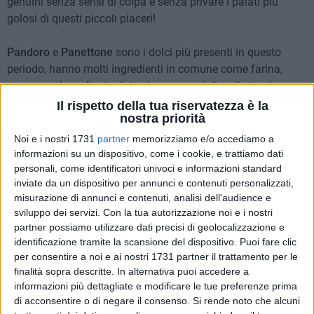
genuini senza sensi di colpa e senza privare i palati più
golosi di questi piccoli piaceri!
Pandoro
e
Panettone
sono i dolci più presenti in questo
periodo, hanno molti ingredienti in comune come farina,
uova, zucchero, lievito, latte, burro e vaniglia, gli stessi
ingredienti che li rendono dolci molto calorici, il panettone
Il rispetto della tua riservatezza è la
nostra priorità
prevede anche l'aggiunta di miele e uvetta e le modalità di
preparazione differiscono leggermente. Le dimensioni inoltre
Noi e i nostri 1731
partner
memorizziamo e/o accediamo a
portano, anche involontariamente, ad abbondare con le
informazioni su un dispositivo, come i cookie, e trattiamo dati
personali, come identificatori univoci e informazioni standard
quantità, quindi meglio fare molta attenzione poiché il
inviate da un dispositivo per annunci e contenuti personalizzati,
contenuto di grassi e zuccheri in questi dolci è
misurazione di annunci e contenuti, analisi dell'audience e
considerevole.
sviluppo dei servizi.
Con la tua autorizzazione noi e i nostri
partner possiamo utilizzare dati precisi di geolocalizzazione e
Le
pettole dolci
invece non prevedono moltissimi ingredienti,
identificazione tramite la scansione del dispositivo. Puoi fare clic
solo farina, lievito di birra, sale, acqua, olio extravergine di
per consentire a noi e ai nostri 1731 partner il trattamento per le
oliva e infine zucchero o miele (certamente più genuino il
finalità sopra descritte. In alternativa puoi accedere a
informazioni più dettagliate e modificare le tue preferenze prima
secondo), quindi qual è il problema di questo dolce?
di acconsentire o di negare il consenso.
Si rende noto che alcuni
Purtroppo la modalità di cottura che prevede la frittura delle