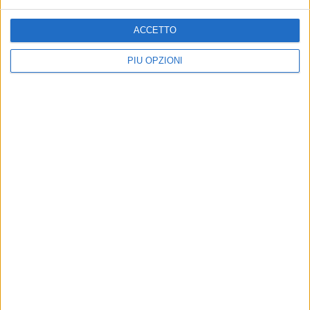
ACCETTO
PIÙ OPZIONI
Iscriviti alla Newsletter
Iscriviti
Iscrivendoti accetti i
termini
e la
privacy policy
Altri contenuti a tema