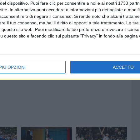
del dispositivo. Puoi fare clic per consentire a noi e ai nostri 1733 partn
po giovedì 21 febbraio e sarà in campo domenica 24 nel
critte. In alternativa puoi accedere a informazioni più dettagliate e modif
acconsentire o di negare il consenso.
Si rende noto che alcuni trattamen
e il tuo consenso, ma hai il diritto di opporti a tale trattamento. Le tue
GOLD
 questo sito web. Puoi modificare le tue preferenze o revocare il conse
questo sito e facendo clic sul pulsante "Privacy" in fondo alla pagina
7 AGOSTO 2026
"Il viaggio più bello è quello che
: Ruvo
cambia il cuore": si conclude il
antica
Campo Scuola della Parrocchia
San Michele Arcangelo
PIÙ OPZIONI
ACCETTO