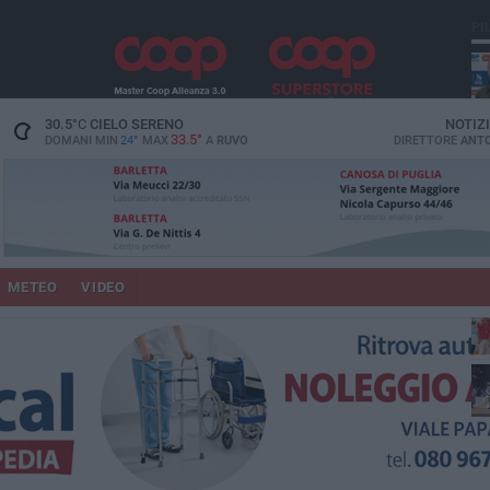
PI
mag
30.5
°C
CIELO SERENO
NOTIZ
33.5°
DOMANI MIN
24°
MAX
A
RUVO
DIRETTORE
ANTO
METEO
VIDEO
20