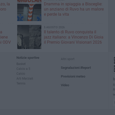
zo, la
Dramma in spiaggia a Bisceglie:
Coro
un anziano di Ruvo ha un malore
e perde la vita
5 AGOSTO 2026
la
Il talento di Ruvo conquista il
tiene
jazz italiano: a Vincenzo Di Gioia
mi ODV
il Premio Giovani Visionari 2026
Notizie sportive
Altri sport
Basket
Segnalazioni iReport
Calcio a 5
Calcio
Previsioni meteo
Arti Marziali
I
Tennis
R
Video
R
t