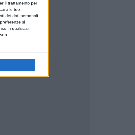
er il trattamento per
icare le tue
ti dei dati personali
 preferenze si
nso in qualsiasi
 web.