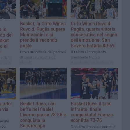
Basket, la Crifo Wines
Crifo Wines Ruvo di
Ruvo di Puglia supera
Puglia, quarta vittoria
a lo
Montecatini e si
consecutiva nel segno
rdo del
prende il secondo
dell’emozione: San
sket
posto
Severo battuta 80-69
o al
e
Prova autoritaria dei padroni
Il saluto al compianto
di casa in un clima da
presidente Nicola
 in A2:
playoff
Fracchiolla, poi lo show in
e sa di
campo
 urlo:
Basket Ruvo, che
Basket Ruvo, il tabù
 via
beffa nel finale!
infranto, finale
Livorno passa 78-88 e
conquistata! Faenza
conquista la
sconfitta 70-76
Severo
Supercoppa
 dei
Decisivo il parziale centrale