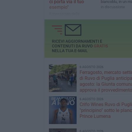
ci porta via il tuo
biancoblu, in un m
esempio"
in discussione
Il messaggio della
Pallacanestro Ruvo di Puglia
Crifo Wines
RICEVI AGGIORNAMENTI E
CONTENUTI DA RUVO
GRATIS
NELLA TUA E-MAIL
6 AGOSTO 2026
Ferragosto, mercato sett
di Ruvo di Puglia anticipa
agosto: la Giunta comun
approva il provvediment
6 AGOSTO 2026
Crifo Wines Ruvo di Pugli
"principino" sotto le plan
Prince Lumena
6 AGOSTO 2026