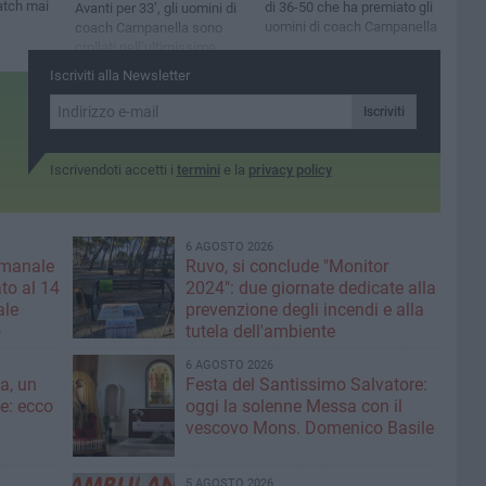
atch mai
di 36-50 che ha premiato gli
Avanti per 33’, gli uomini di
uomini di coach Campanella
coach Campanella sono
crollati nell’ultimissima
parte di gara
Iscriviti alla Newsletter
Iscriviti
Iscrivendoti accetti i
termini
e la
privacy policy
6 AGOSTO 2026
imanale
Ruvo, si conclude "Monitor
to al 14
2024": due giornate dedicate alla
ale
prevenzione degli incendi e alla
o
tutela dell'ambiente
6 AGOSTO 2026
a, un
Festa del Santissimo Salvatore:
ce: ecco
oggi la solenne Messa con il
vescovo Mons. Domenico Basile
5 AGOSTO 2026