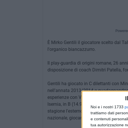
Powere
È Mirko Gentili il giocatore scelto dal T
l'organico biancazzurro.
Il play-guardia di origini romane, 26 ann
disposizione di coach Dimitri Patella, fo
Gentili ha giocato in C dilettanti con M
nell'annata 2013/2014 e guadagnandosi u
esperienze con Virtus Valmontone e Orto
I
Isernia, in B (14.9 punti di media), quind
Noi e i nostri 1733
p
stagione l'esterno ha vestito ancora la 
trattiamo dati person
nazionale, giocando 22.7 minuti di medi
e contenuti personali
tua autorizzazione no