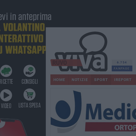
6.754
FANPAGE
HOME
NOTIZIE
SPORT
IREPORT