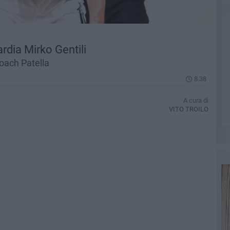
ardia Mirko Gentili
coach Patella
8.38
A cura di
VITO TROILO