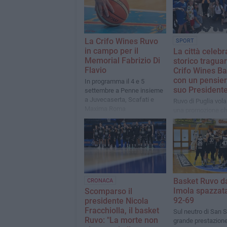
La Crifo Wines Ruvo
SPORT
in campo per il
La città celebr
Memorial Fabrizio Di
storico tragua
Flavio
Crifo Wines Ba
con un pensier
In programma il 4 e 5
suo President
settembre a Penne insieme
a Juvecaserta, Scafati e
Ruvo di Puglia vola
Maxima Roma
una promozione ch
eternità
Basket Ruvo da
CRONACA
Imola spazzata
Scomparso il
92-69
presidente Nicola
Fracchiolla, il basket
Sul neutro di San 
Ruvo: "La morte non
grande prestazione