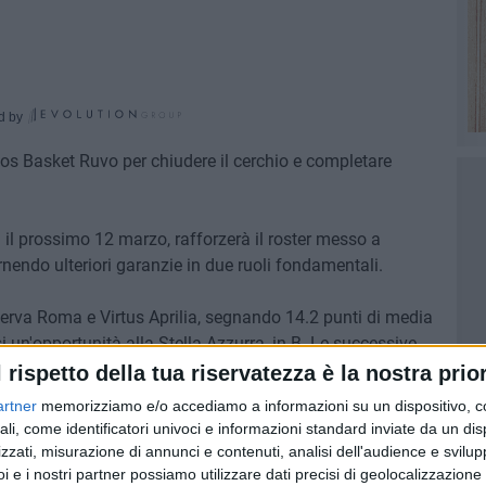
d by
alos Basket Ruvo per chiudere il cerchio e completare
i il prossimo 12 marzo, rafforzerà il roster messo a
rnendo ulteriori garanzie in due ruoli fondamentali.
inerva Roma e Virtus Aprilia, segnando 14.2 punti di media
n'opportunità alla Stella Azzurra, in B. Le successive
na (di nuovo in C) hanno preceduto il passaggio a
l rispetto della tua riservatezza è la nostra prior
i Palermo (in C, con 12.2 punti realizzati). Nell'ultima
artner
memorizziamo e/o accediamo a informazioni su un dispositivo, c
canotta di Valmontone nel terzo torneo cestistico
ali, come identificatori univoci e informazioni standard inviate da un di
a con 6.1 punti.
zzati, misurazione di annunci e contenuti, analisi dell'audience e svilupp
i e i nostri partner possiamo utilizzare dati precisi di geolocalizzazione 