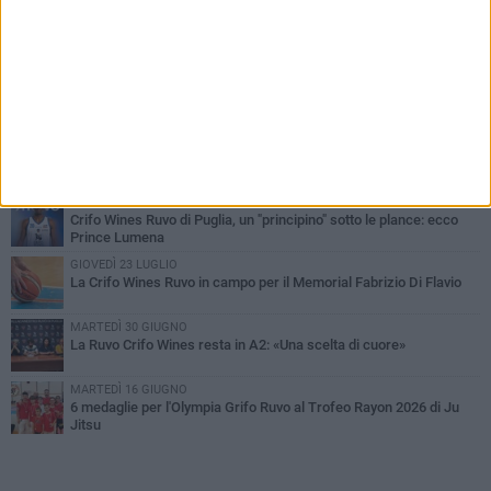
PIÙ LETTI QUESTA SETTIMANA
MARTEDÌ 4 AGOSTO
Giuseppe De Astis vicepresidente della Pallacanestro Ruvo:
«Responsabilità maggiore, ma con lo spirito di una famiglia»
GIOVEDÌ 6 AGOSTO
Crifo Wines Ruvo di Puglia, un "principino" sotto le plance: ecco
Prince Lumena
GIOVEDÌ 23 LUGLIO
La Crifo Wines Ruvo in campo per il Memorial Fabrizio Di Flavio
MARTEDÌ 30 GIUGNO
La Ruvo Crifo Wines resta in A2: «Una scelta di cuore»
MARTEDÌ 16 GIUGNO
6 medaglie per l'Olympia Grifo Ruvo al Trofeo Rayon 2026 di Ju
Jitsu