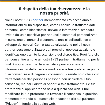
Il rispetto della tua riservatezza è la
nostra priorità
Noi e i nostri 1733
partner
memorizziamo e/o accediamo a
informazioni su un dispositivo, come i cookie, e trattiamo dati
personali, come identificatori univoci e informazioni standard
inviate da un dispositivo per annunci e contenuti personalizzati,
Meravigliosa prova dell'
Olympia Grifo
di Ruvo di Puglia all'
misurazione di annunci e contenuti, analisi dell'audience e
International Mediterranean Ju Jitsu Open 2026
,
sviluppo dei servizi.
Con la tua autorizzazione noi e i nostri
partner possiamo utilizzare dati precisi di geolocalizzazione e
competizione che si è svolta al PalaPellicone di Ostia (RM)
identificazione tramite la scansione del dispositivo. Puoi fare clic
dal 3 al 7 Giugno 2026, e che ha visto la partecipazione di
per consentire a noi e ai nostri 1733 partner il trattamento per le
oltre 600 atleti provenienti da 7 nazioni. Oltre l' Italia come
finalità sopra descritte. In alternativa puoi accedere a
paese ospitante, presenti le selezioni di Grecia, Portogallo,
informazioni più dettagliate e modificare le tue preferenze prima
Romania, Francia, Colombia, e la rappresentativa dei
di acconsentire o di negare il consenso.
Si rende noto che alcuni
Rifugiati Politici. La squadra ruvese conquista 3 medaglie
trattamenti dei dati personali possono non richiedere il tuo
(un oro, un argento, un bronzo).
consenso, ma hai il diritto di opporti a tale trattamento. Le tue
preferenze si applicheranno solo a questo sito web. Puoi
modificare le tue preferenze o revocare il consenso in qualsiasi
Ancora un successo per
Fortunato Emanuele
(categoria
momento tornando su questo sito e facendo clic sul pulsante
Master 69 kg) che conquista la
medaglia d'oro
nella
"Privacy" in fondo alla pagina web.