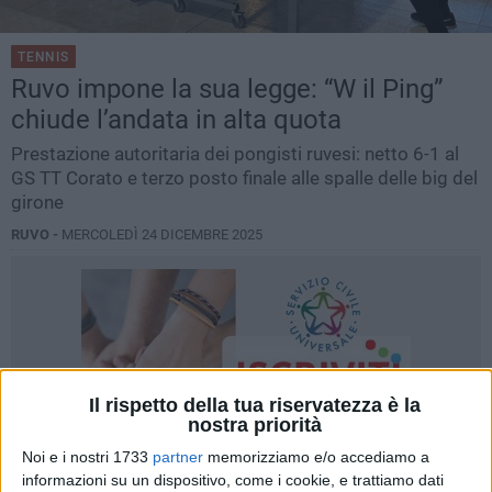
TENNIS
Ruvo impone la sua legge: “W il Ping”
chiude l’andata in alta quota
Prestazione autoritaria dei pongisti ruvesi: netto 6-1 al
GS TT Corato e terzo posto finale alle spalle delle big del
girone
RUVO -
MERCOLEDÌ 24 DICEMBRE 2025
Il rispetto della tua riservatezza è la
nostra priorità
Noi e i nostri 1733
partner
memorizziamo e/o accediamo a
informazioni su un dispositivo, come i cookie, e trattiamo dati