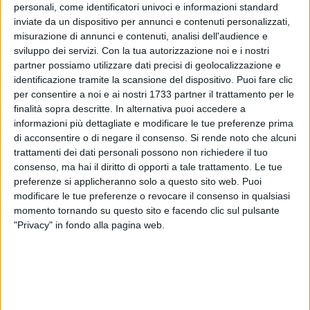
personali, come identificatori univoci e informazioni standard
inviate da un dispositivo per annunci e contenuti personalizzati,
misurazione di annunci e contenuti, analisi dell'audience e
sviluppo dei servizi.
Con la tua autorizzazione noi e i nostri
20
A cura di
partner possiamo utilizzare dati precisi di geolocalizzazione e
TERESA FIORE
identificazione tramite la scansione del dispositivo. Puoi fare clic
per consentire a noi e ai nostri 1733 partner il trattamento per le
finalità sopra descritte. In alternativa puoi accedere a
informazioni più dettagliate e modificare le tue preferenze prima
Ruvo di Puglia celebra una serata di grande tennistavolo e di
di acconsentire o di negare il consenso.
Si rende noto che alcuni
forte identità sportiva.
trattamenti dei dati personali possono non richiedere il tuo
Il
W il Ping
conferma solidità, compattezza e ambizioni
consenso, ma hai il diritto di opporti a tale trattamento. Le tue
superando con un eloquente 6-1 il GS TT Corato "Mediatio" e
preferenze si applicheranno solo a questo sito web. Puoi
chiudendo il girone d'andata in un prestigioso
terzo posto
,
modificare le tue preferenze o revocare il consenso in qualsiasi
alle spalle soltanto delle capoliste
L'Azzurro Molfetta "C" e
momento tornando su questo sito e facendo clic sul pulsante
"Privacy" in fondo alla pagina web.
CTT Terlizzi
.
Il match, disputato tra le mura amiche, si è indirizzato fin
dalle prime battute grazie a un avvio fulminante della
formazione ruvese.
Minafra
apre le danze imponendosi con
sicurezza su
Rutigliano
, seguito dalla prova solida di
Di