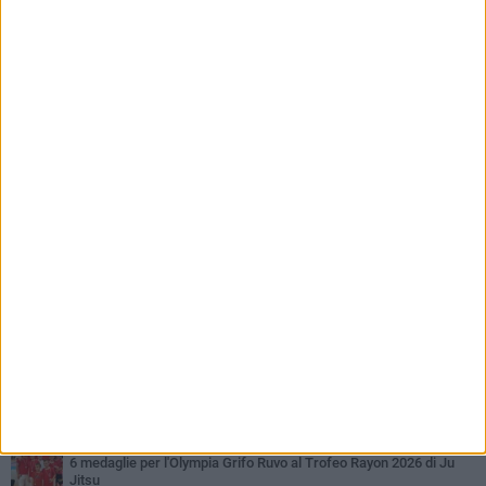
PIÙ LETTI QUESTA SETTIMANA
MARTEDÌ 4 AGOSTO
Giuseppe De Astis vicepresidente della Pallacanestro Ruvo:
«Responsabilità maggiore, ma con lo spirito di una famiglia»
GIOVEDÌ 6 AGOSTO
Crifo Wines Ruvo di Puglia, un "principino" sotto le plance: ecco
Prince Lumena
GIOVEDÌ 23 LUGLIO
La Crifo Wines Ruvo in campo per il Memorial Fabrizio Di Flavio
MARTEDÌ 30 GIUGNO
La Ruvo Crifo Wines resta in A2: «Una scelta di cuore»
MARTEDÌ 16 GIUGNO
6 medaglie per l'Olympia Grifo Ruvo al Trofeo Rayon 2026 di Ju
Jitsu