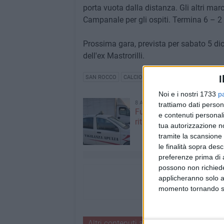
porta vuota dalla distanza. Gli altri ma
Campanale per gli ospiti. Termina 6 – 2 
Prossima gara, prevista per sabato 5 dic
dell'ex Mastrorilli.
I
SAN ROCCO
CALCIO A 5
CANOSA
Noi e i nostri 1733
p
8 AGOSTO 2026
trattiamo dati person
Furgone rubato a Ruvo di
e contenuti personali
ritrovato a Terlizzi
tua autorizzazione no
tramite la scansione 
le finalità sopra des
preferenze prima di 
possono non richieder
applicheranno solo a
momento tornando su 
Altri contenuti a tema