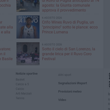
ude il
di Ruvo di Puglia anticipato al 14
occhia
agosto: la Giunta comunale
approva il provvedimento
6 AGOSTO 2026
or
Crifo Wines Ruvo di Puglia, un
ate alla
"principino" sotto le plance: ecco
 e alla
Prince Lumena
6 AGOSTO 2026
vatore:
Sotto il cielo di San Lorenzo, la
n il
grande lirica per il Ruvo Coro
 Basile
Festival
Notizie sportive
Altri sport
Basket
Segnalazioni iReport
Calcio a 5
Calcio
Previsioni meteo
Arti Marziali
I
Tennis
R
Video
R
t