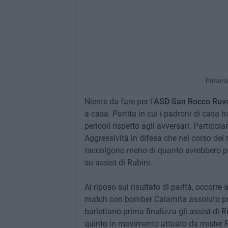
Powere
Niente da fare per l'
ASD San Rocco Ruv
a casa. Partita in cui i padroni di cas
pericoli rispetto agli avversari. Particol
Aggressività in difesa che nel corso del
raccolgono meno di quanto avrebbero potu
su assist di Rubini.
Al riposo sul risultato di parità, occorr
match con bomber Calamita assoluto pro
barlettano prima finalizza gli assist di Ru
quinto in movimento attuato da mister Rut