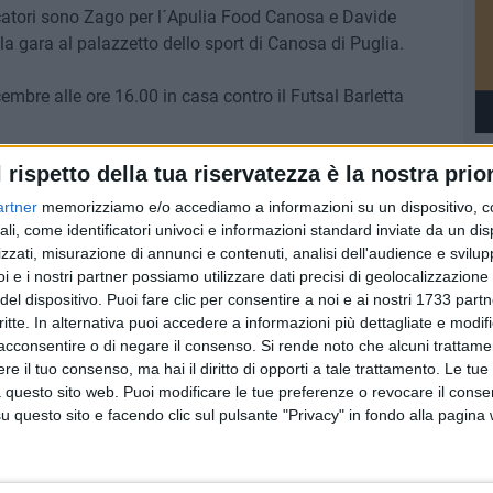
rcatori sono Zago per l´Apulia Food Canosa e Davide
la gara al palazzetto dello sport di Canosa di Puglia.
embre alle ore 16.00 in casa contro il Futsal Barletta
l rispetto della tua riservatezza è la nostra prior
artner
memorizziamo e/o accediamo a informazioni su un dispositivo, c
8 AGOSTO 2026
ali, come identificatori univoci e informazioni standard inviate da un di
 Puglia
Festa del SS. Salvatore, Ruvo si
zzati, misurazione di annunci e contenuti, analisi dell'audience e svilupp
raccoglie in preghiera – LE FOTO
i e i nostri partner possiamo utilizzare dati precisi di geolocalizzazione 
del dispositivo. Puoi fare clic per consentire a noi e ai nostri 1733 partn
critte. In alternativa puoi accedere a informazioni più dettagliate e modif
acconsentire o di negare il consenso.
Si rende noto che alcuni trattamen
e il tuo consenso, ma hai il diritto di opporti a tale trattamento. Le tue
 questo sito web. Puoi modificare le tue preferenze o revocare il conse
questo sito e facendo clic sul pulsante "Privacy" in fondo alla pagina