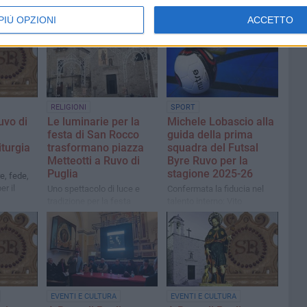
PIÙ OPZIONI
ACCETTO
RELIGIONI
SPORT
uvo di
Le luminarie per la
Michele Lobascio alla
festa di San Rocco
guida della prima
iturgia
trasformano piazza
squadra del Futsal
Metteotti a Ruvo di
Byre Ruvo per la
Puglia
stagione 2025-26
e, fede,
er il
Uno spettacolo di luce e
Confermata la fiducia nel
tradizione per la festa
talento interno: Vito
esterna di san Rocco
Altamura sarà il nuovo
tecnico dell’Under 21
EVENTI E CULTURA
EVENTI E CULTURA