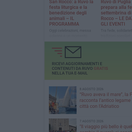
San Rocco: a Ruvo la
Ruvo di Puglia 
festa liturgica e la
prepara alla f
benedizione degli
settembrina di
animali – IL
Rocco – LE DA
PROGRAMMA
GLI EVENTI
Oggi celebrazioni, messa
Tra fede, solidarie
solenne e un momento
tradizioni popolari:
speciale dedicato agli amici
donazione straordi
a quattro zampe
sagra della salsicc
RICEVI AGGIORNAMENTI E
CONTENUTI DA RUVO
GRATIS
NELLA TUA E-MAIL
8 AGOSTO 2026
“Ruvo aveva il mare”, la 
racconta l’antico legame 
città con l’Adriatico
7 AGOSTO 2026
"Il viaggio più bello è que