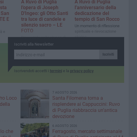
si
A Ruvo di Puglia
A Ruvo di Puglia
esta
l’opera di Joseph
l’anniversario della
 San
D’Ingeo: gli Otto Santi
dedicazione del
TE E
tra luce di candele e
tempio di San Rocco
silenzio sacro – LE
Un momento di riflessione
FOTO
spirituale e rievocazione
tà e
storica
Presentato nella chiesa di
naria e
San Rocco “Tra luce e
Iscriviti alla Newsletter
ia
ombra”, viaggio fotografico
nel mistero della Settimana
Iscriviti
Santa
Iscrivendoti accetti i
termini
e la
privacy policy
7 AGOSTO 2026
Pro Loco
Santa Filomena torna a
della
risplendere ai Cappuccini: Ruvo
di Puglia riabbraccia un’antica
devozione
6 AGOSTO 2026
llo che
Ferragosto, mercato settimanale