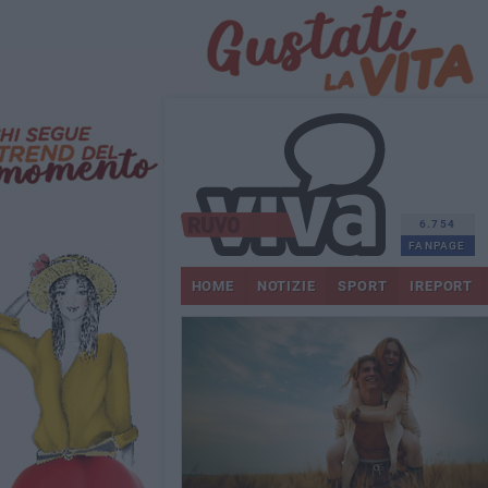
6.754
FANPAGE
HOME
NOTIZIE
SPORT
IREPORT