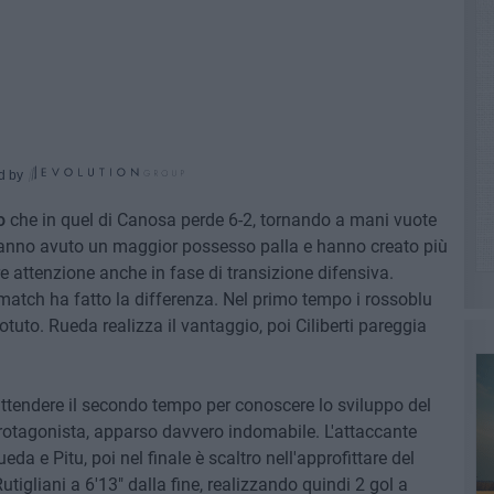
d by
o
che in quel di Canosa perde 6-2, tornando a mani vuote
a hanno avuto un maggior possesso palla e hanno creato più
are attenzione anche in fase di transizione difensiva.
 match ha fatto la differenza. Nel primo tempo i rossoblu
to. Rueda realizza il vantaggio, poi Ciliberti pareggia
e attendere il secondo tempo per conoscere lo sviluppo del
tagonista, apparso davvero indomabile. L'attaccante
eda e Pitu, poi nel finale è scaltro nell'approfittare del
igliani a 6'13" dalla fine, realizzando quindi 2 gol a