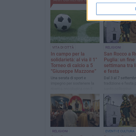
VITA DI CITTÀ
RELIGIONI
In campo per la
San Rocco a R
solidarietà: al via il 1°
Puglia: un fine
Torneo di calcio a 5
settimana tra l
“Giuseppe Mazzone”
e festa
Una serata di sport e
Dal 3 al 7 settembr
impegno per sostenere la
tradizione e festa p
ricerca oncologica con il
santo pellegrino
ricordo di Giuseppe
Mazzone di Ruvo di Puglia
RELIGIONI
EVENTI E CULTURA