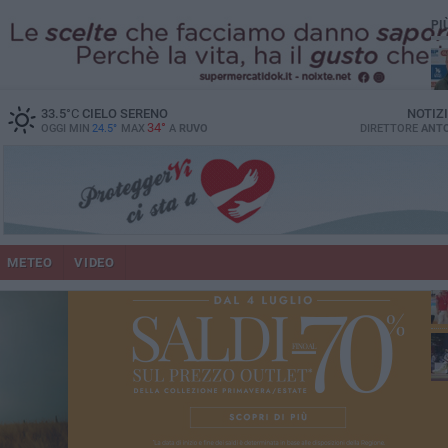
PI
mag
33.5
°C
CIELO SERENO
NOTIZ
34°
OGGI MIN
24.5°
MAX
A
RUVO
DIRETTORE
ANTO
METEO
VIDEO
20