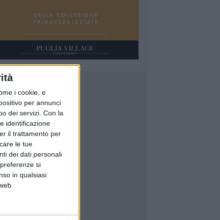
ità
ome i cookie, e
spositivo per annunci
o dei servizi.
Con la
e identificazione
er il trattamento per
icare le tue
ti dei dati personali
 preferenze si
nso in qualsiasi
 web.