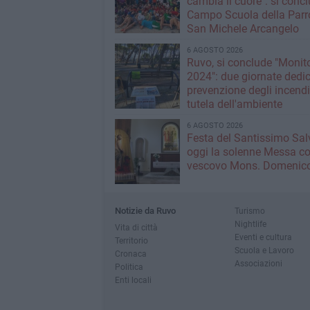
cambia il cuore": si concl
Campo Scuola della Parr
San Michele Arcangelo
6 AGOSTO 2026
Ruvo, si conclude "Monit
2024": due giornate dedic
prevenzione degli incendi
tutela dell'ambiente
6 AGOSTO 2026
Festa del Santissimo Sal
oggi la solenne Messa co
vescovo Mons. Domenico
Notizie da Ruvo
Turismo
Nightlife
Vita di città
Eventi e cultura
Territorio
Scuola e Lavoro
Cronaca
Associazioni
Politica
Enti locali