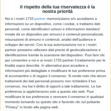
Il rispetto della tua riservatezza è la
nostra priorità
Noi e i nostri 1733
partner
memorizziamo e/o accediamo a
3
A cura di
informazioni su un dispositivo, come i cookie, e trattiamo dati
VITO TROILO
personali, come identificatori univoci e informazioni standard
inviate da un dispositivo per annunci e contenuti personalizzati,
misurazione di annunci e contenuti, analisi dell'audience e
sviluppo dei servizi.
Con la tua autorizzazione noi e i nostri
Quel 14-27 del quarto periodo non è frutto di una diversa
partner possiamo utilizzare dati precisi di geolocalizzazione e
condizione fisica ma mentale. L'entusiasmo per una
identificazione tramite la scansione del dispositivo. Puoi fare clic
clamorosa rimonta compiuta fino alla qualificazione nei
per consentire a noi e ai nostri 1733 partner il trattamento per le
playoff è l'elemento che rende Faenza, al suo decimo
finalità sopra descritte. In alternativa puoi accedere a
successo consecutivo, il cliente peggiore per un Talos Ruvo
informazioni più dettagliate e modificare le tue preferenze prima
che pur essendosi lasciato sorprendere in gara1 dei quarti ha
di acconsentire o di negare il consenso.
Si rende noto che alcuni
tutto per risollevarsi subito e conquistare l'accesso alle
trattamenti dei dati personali possono non richiedere il tuo
consenso, ma hai il diritto di opporti a tale trattamento. Le tue
semifinali. Martedì, intanto, servirà far fronte alle mancanze
preferenze si applicheranno solo a questo sito web. Puoi
emerse nella sfida d'apertura della complicata serie: dal -10
modificare le tue preferenze o revocare il consenso in qualsiasi
a rimbalzo (35-45), frutto dell'impanto di Aromando e Poggi
momento tornando su questo sito e facendo clic sul pulsante
sul match, al 47% nel tiro pesante concesso dal team di
"Privacy" in fondo alla pagina web.
Ponticiello agli avversari, con Sebastian Vico grande