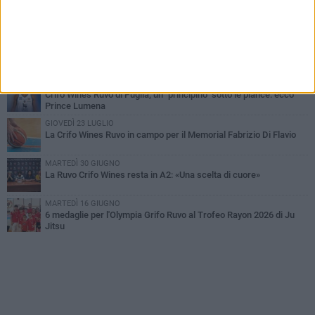
PIÙ LETTI QUESTA SETTIMANA
MARTEDÌ 4 AGOSTO
Giuseppe De Astis vicepresidente della Pallacanestro Ruvo:
«Responsabilità maggiore, ma con lo spirito di una famiglia»
GIOVEDÌ 6 AGOSTO
Crifo Wines Ruvo di Puglia, un "principino" sotto le plance: ecco
Prince Lumena
GIOVEDÌ 23 LUGLIO
La Crifo Wines Ruvo in campo per il Memorial Fabrizio Di Flavio
MARTEDÌ 30 GIUGNO
La Ruvo Crifo Wines resta in A2: «Una scelta di cuore»
MARTEDÌ 16 GIUGNO
6 medaglie per l'Olympia Grifo Ruvo al Trofeo Rayon 2026 di Ju
Jitsu