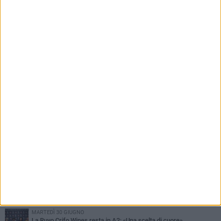
PIÙ LETTI QUESTA SETTIMANA
MARTEDÌ 4 AGOSTO
Giuseppe De Astis vicepresidente della Pallacanestro Ruvo:
«Responsabilità maggiore, ma con lo spirito di una famiglia»
GIOVEDÌ 6 AGOSTO
Crifo Wines Ruvo di Puglia, un "principino" sotto le plance: ecco
Prince Lumena
GIOVEDÌ 23 LUGLIO
La Crifo Wines Ruvo in campo per il Memorial Fabrizio Di Flavio
MARTEDÌ 30 GIUGNO
La Ruvo Crifo Wines resta in A2: «Una scelta di cuore»