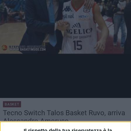
BASKET
Tecno Switch Talos Basket Ruvo, arriva
Alessandro Amoruso
La squadra prende forma in vista della prossima
Il rispetto della tua riservatezza è la