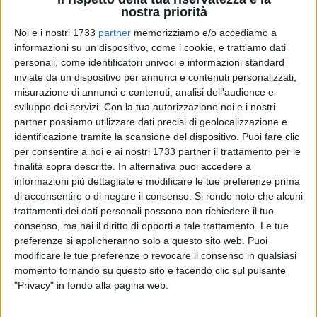
nostra priorità
stagione
Noi e i nostri 1733
partner
memorizziamo e/o accediamo a
RUVO -
VENERDÌ 1 LUGLIO 2016
informazioni su un dispositivo, come i cookie, e trattiamo dati
personali, come identificatori univoci e informazioni standard
inviate da un dispositivo per annunci e contenuti personalizzati,
misurazione di annunci e contenuti, analisi dell'audience e
sviluppo dei servizi.
Con la tua autorizzazione noi e i nostri
partner possiamo utilizzare dati precisi di geolocalizzazione e
identificazione tramite la scansione del dispositivo. Puoi fare clic
per consentire a noi e ai nostri 1733 partner il trattamento per le
finalità sopra descritte. In alternativa puoi accedere a
informazioni più dettagliate e modificare le tue preferenze prima
di acconsentire o di negare il consenso.
Si rende noto che alcuni
trattamenti dei dati personali possono non richiedere il tuo
consenso, ma hai il diritto di opporti a tale trattamento. Le tue
preferenze si applicheranno solo a questo sito web. Puoi
modificare le tue preferenze o revocare il consenso in qualsiasi
momento tornando su questo sito e facendo clic sul pulsante
"Privacy" in fondo alla pagina web.