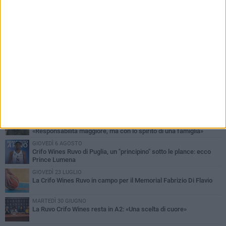
PIÙ LETTI QUESTA SETTIMANA
MARTEDÌ 4 AGOSTO
Giuseppe De Astis vicepresidente della Pallacanestro Ruvo:
«Responsabilità maggiore, ma con lo spirito di una famiglia»
GIOVEDÌ 6 AGOSTO
Crifo Wines Ruvo di Puglia, un "principino" sotto le plance: ecco
Prince Lumena
GIOVEDÌ 23 LUGLIO
La Crifo Wines Ruvo in campo per il Memorial Fabrizio Di Flavio
MARTEDÌ 30 GIUGNO
La Ruvo Crifo Wines resta in A2: «Una scelta di cuore»