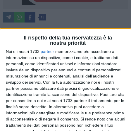
15
Il rispetto della tua riservatezza è la
La
Crifo Wines Ruvo di Puglia
piazza il secondo tassello
nostra priorità
della serie e rispetta il fattore campo, superando 87-72 una
Noi e i nostri 1733
partner
memorizziamo e/o accediamo a
volitiva e mai doma
Fidenza
. Dopo un primo tempo molto
informazioni su un dispositivo, come i cookie, e trattiamo dati
simile a gara 1, con Ruvo l'ottima partenza pugliese e il
personali, come identificatori univoci e informazioni standard
ritorno ospite, la squadra di
coach Rajola
rientra in campo
inviate da un dispositivo per annunci e contenuti personalizzati,
confezionando un parziale clamoroso di 12-0 in soli 120",
misurazione di annunci e contenuti, analisi dell'audience e
sviluppo dei servizi.
Con la tua autorizzazione noi e i nostri
indirizzando di fatto il match, giocando un secondo tempo
partner possiamo utilizzare dati precisi di geolocalizzazione e
da top team e tenendo a bada le folate della
Fulgor
, brava a
identificazione tramite la scansione del dispositivo. Puoi fare clic
rientrare fino al -4. Venerdì a Fidenza
Jackson
e compagni
per consentire a noi e ai nostri 1733 partner il trattamento per le
avranno il primo match point per chiudere la serie e volare in
finalità sopra descritte. In alternativa puoi accedere a
semifinale, ma sarà tutt'altro che semplice.
informazioni più dettagliate e modificare le tue preferenze prima
di acconsentire o di negare il consenso.
Si rende noto che alcuni
La partenza è come al solito folgorante dei padroni di casa,
trattamenti dei dati personali possono non richiedere il tuo