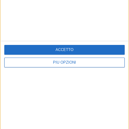
RUVO - 29 GENNAIO 2016
Sacchetti per la differenziata disponibili presso
l'ex tribunale
Precedente
1
2
...
631
632
633
634
635
...
Successiva
ACCETTO
PIÙ OPZIONI