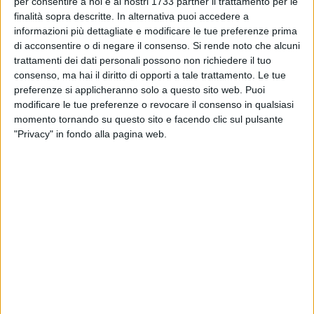
con i ruvesi
per consentire a noi e ai nostri 1733 partner il trattamento per le
finalità sopra descritte. In alternativa puoi accedere a
informazioni più dettagliate e modificare le tue preferenze prima
RUVO - 3 FEBBRAIO 2016
di acconsentire o di negare il consenso.
Si rende noto che alcuni
Incidente sulla 231, rassicuranti le condizioni
trattamenti dei dati personali possono non richiedere il tuo
dell'automobilista ruvese
consenso, ma hai il diritto di opporti a tale trattamento. Le tue
preferenze si applicheranno solo a questo sito web. Puoi
modificare le tue preferenze o revocare il consenso in qualsiasi
RUVO - 3 FEBBRAIO 2016
Incidente sulla tratta ferroviaria Corato - Ruvo
momento tornando su questo sito e facendo clic sul pulsante
"Privacy" in fondo alla pagina web.
RUVO - 3 FEBBRAIO 2016
Rinviata la sospensione dell'elettricità nel
centro storico
RUVO - 3 FEBBRAIO 2016
Il Pd verso le primarie per la scelta del
candidato sindaco
RUVO - 3 FEBBRAIO 2016
"Saremo costretti a tenere chiuse le nostre