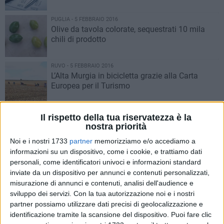
PUGLIA - 5 FEBBRAIO 2016
Olive da tavola colorate, sequestrati 10 mila
chili di prodotto
RUVO - 5 FEBBRAIO 2016
L’Alta Murgia in bicicletta grazie alla Carta
Europea per il Turismo
RUVO - 4 FEBBRAIO 2016
Il rispetto della tua riservatezza è la
Alessandro Ambrosi nominato vice presidente
nostra priorità
nazionale di Confcommercio
Noi e i nostri 1733
partner
memorizziamo e/o accediamo a
informazioni su un dispositivo, come i cookie, e trattiamo dati
RUVO - 4 FEBBRAIO 2016
personali, come identificatori univoci e informazioni standard
Project M, la nuova web serie di Tammacco e
inviate da un dispositivo per annunci e contenuti personalizzati,
Pinto
misurazione di annunci e contenuti, analisi dell'audience e
sviluppo dei servizi.
Con la tua autorizzazione noi e i nostri
partner possiamo utilizzare dati precisi di geolocalizzazione e
RUVO - 4 FEBBRAIO 2016
identificazione tramite la scansione del dispositivo. Puoi fare clic
Rifiuti, peso o risorsa? Rifondazione ne discute