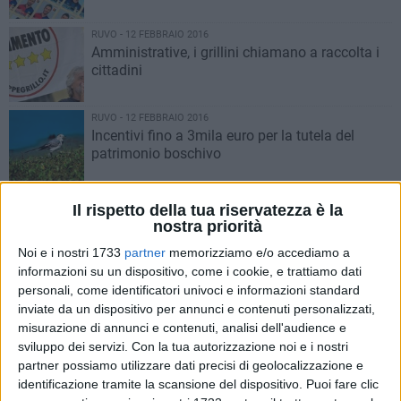
RUVO - 12 FEBBRAIO 2016
Amministrative, i grillini chiamano a raccolta i
cittadini
RUVO - 12 FEBBRAIO 2016
Incentivi fino a 3mila euro per la tutela del
patrimonio boschivo
RUVO - 12 FEBBRAIO 2016
Il rispetto della tua riservatezza è la
Raccolta porta a porta: a gennaio è record
nostra priorità
Noi e i nostri 1733
partner
memorizziamo e/o accediamo a
informazioni su un dispositivo, come i cookie, e trattiamo dati
RUVO - 11 FEBBRAIO 2016
personali, come identificatori univoci e informazioni standard
Ladri auto, bici e pneumatici fermati a Bitonto
inviate da un dispositivo per annunci e contenuti personalizzati,
misurazione di annunci e contenuti, analisi dell'audience e
sviluppo dei servizi.
Con la tua autorizzazione noi e i nostri
partner possiamo utilizzare dati precisi di geolocalizzazione e
RUVO - 11 FEBBRAIO 2016
identificazione tramite la scansione del dispositivo. Puoi fare clic
“Cuore di Puglia” alla borsa del turismo di