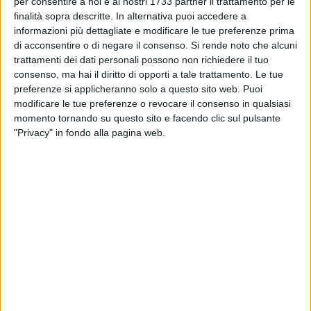
Milano
per consentire a noi e ai nostri 1733 partner il trattamento per le
finalità sopra descritte. In alternativa puoi accedere a
informazioni più dettagliate e modificare le tue preferenze prima
RUVO - 11 FEBBRAIO 2016
di acconsentire o di negare il consenso.
Si rende noto che alcuni
Illuminazione che và, illuminazione che viene
trattamenti dei dati personali possono non richiedere il tuo
consenso, ma hai il diritto di opporti a tale trattamento. Le tue
preferenze si applicheranno solo a questo sito web. Puoi
modificare le tue preferenze o revocare il consenso in qualsiasi
RUVO - 11 FEBBRAIO 2016
Per S. Valentino un'escursione a Monte Cucco
momento tornando su questo sito e facendo clic sul pulsante
"Privacy" in fondo alla pagina web.
RUVO - 10 FEBBRAIO 2016
“Un giorno da pilota" al Gran shopping
Mongolfiera
RUVO - 10 FEBBRAIO 2016
E allora le foibe? L'associazione Prolet rilegge
la storia
RUVO - 10 FEBBRAIO 2016
Elettrotreni di ultima generazione per la