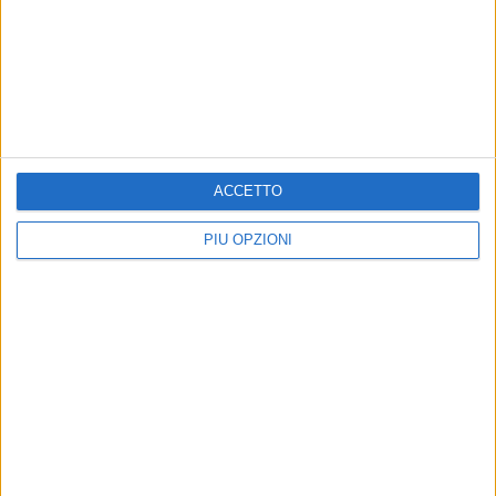
RUVO - 6 FEBBRAIO 2016
Presentata la rete di 720 chilometri di ciclovie
del Parco
Precedente
1
2
...
630
631
632
633
634
...
Successiva
ACCETTO
PIÙ OPZIONI