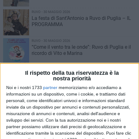
RUVO - 30 MAGGIO 2026
La festa di Sant’Antonio a Ruvo di Puglia – IL
PROGRAMMA
RUVO - 30 MAGGIO 2026
“Come il vento tra le onde”: Ruvo di Puglia e il
ricordo di Vito e Marina
RUVO - 29 MAGGIO 2026
Il rispetto della tua riservatezza è la
Al via il contest fotografico del festival “Rerum
nostra priorità
Rubis”: la memoria passa dagli scatti del
Noi e i nostri 1733
partner
memorizziamo e/o accediamo a
pubblico
informazioni su un dispositivo, come i cookie, e trattiamo dati
RUVO - 29 MAGGIO 2026
personali, come identificatori univoci e informazioni standard
Il Maggio Sportivo di Ruvo di Puglia tra sport,
inviate da un dispositivo per annunci e contenuti personalizzati,
scuola e inclusione
misurazione di annunci e contenuti, analisi dell'audience e
sviluppo dei servizi.
Con la tua autorizzazione noi e i nostri
partner possiamo utilizzare dati precisi di geolocalizzazione e
RUVO - 28 MAGGIO 2026
identificazione tramite la scansione del dispositivo. Puoi fare clic
“Nata due volte” a Palazzo Camerino: la danza