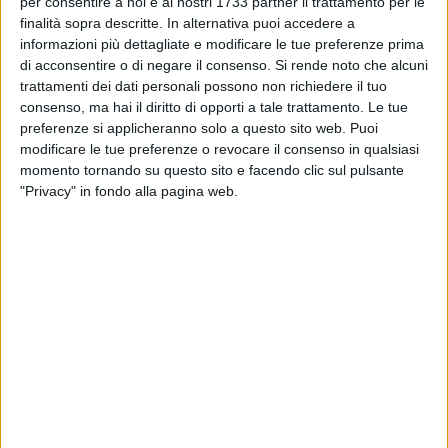
che riscrive la storia
per consentire a noi e ai nostri 1733 partner il trattamento per le
finalità sopra descritte. In alternativa puoi accedere a
informazioni più dettagliate e modificare le tue preferenze prima
RUVO - 28 MAGGIO 2026
di acconsentire o di negare il consenso.
Si rende noto che alcuni
A Calentano nuovi contenitori per olio esausto
trattamenti dei dati personali possono non richiedere il tuo
e farmaci scaduti
consenso, ma hai il diritto di opporti a tale trattamento. Le tue
preferenze si applicheranno solo a questo sito web. Puoi
modificare le tue preferenze o revocare il consenso in qualsiasi
RUVO - 27 MAGGIO 2026
Vent’anni di UTE, la "fabbrica della cultura" di
momento tornando su questo sito e facendo clic sul pulsante
Ruvo di Puglia festeggia il suo ventennale
"Privacy" in fondo alla pagina web.
RUVO - 27 MAGGIO 2026
L’ultimo accordo di Margherita: se il
clavicembalo suona ancora, è per l'eternità del
suo sogno
RUVO - 26 MAGGIO 2026
Rapina finisce nel sangue, tabaccaio
accoltellato: indagini su un minore
RUVO - 26 MAGGIO 2026
L'evento conclusivo "Polo steam" a Ruvo: