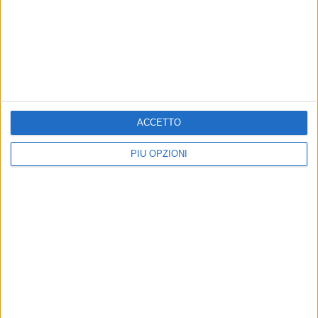
RUVO - 21 MAGGIO 2026
RERUM RUBIS 2026: Ruvo di Puglia riapre il
libro del tempo – IL PROGRAMMA
Precedente
1
2
...
7
8
9
10
11
...
Successiva
ACCETTO
PIÙ OPZIONI