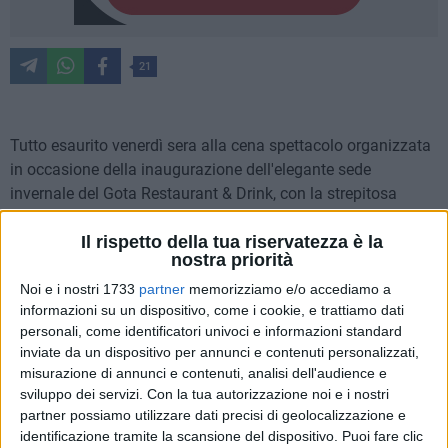
21
Tutto esaurito venerdì sera alla cena spettacolo organizzata
in occasione della inaugurazione dell'elegante sede
invernale del Gota Restaurant & Drink, con la strepitosa
performance dello showman Federico Pigna (da
Formentera) che ha reso davvero fuori dal comune
Il rispetto della tua riservatezza è la
nostra priorità
l'appuntamento in questa location adagiata al centro del
lungomare Cristoforo Colombo a Trani, che già nel corso
Noi e i nostri 1733
partner
memorizziamo e/o accediamo a
informazioni su un dispositivo, come i cookie, e trattiamo dati
delle ultime due stagioni estive, con la sua spiaggia e
personali, come identificatori univoci e informazioni standard
piscina privata e gli eventi del nightclubbing, aveva catturato
inviate da un dispositivo per annunci e contenuti personalizzati,
l'attenzione e la presenza di una vasta clientela proveniente
misurazione di annunci e contenuti, analisi dell'audience e
da ogni parte della regione.
sviluppo dei servizi.
Con la tua autorizzazione noi e i nostri
partner possiamo utilizzare dati precisi di geolocalizzazione e
È in questa location sofisticata e accogliente, affacciata sui
identificazione tramite la scansione del dispositivo. Puoi fare clic