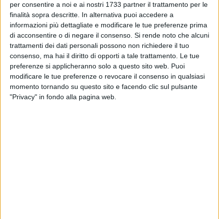
colori del mare, che trovano il luogo giusto dove poter
per consentire a noi e ai nostri 1733 partner il trattamento per le
finalità sopra descritte. In alternativa puoi accedere a
gustare un buon pasto in un ambiente dotato di quel tocco
informazioni più dettagliate e modificare le tue preferenze prima
di raffinatezza che lo rende oltremodo piacevole, dove è
di acconsentire o di negare il consenso.
Si rende noto che alcuni
importante l'attenzione ai dettagli che donano un senso di
trattamenti dei dati personali possono non richiedere il tuo
raffinatezza al cliente che si accomoda al tavolo.
consenso, ma hai il diritto di opporti a tale trattamento. Le tue
preferenze si applicheranno solo a questo sito web. Puoi
Affacciato sull'Adriatico il Gota, nuovo
8 FOTO
modificare le tue preferenze o revocare il consenso in qualsiasi
Restaurant&Drink sul lungomare di Trani
momento tornando su questo sito e facendo clic sul pulsante
"Privacy" in fondo alla pagina web.