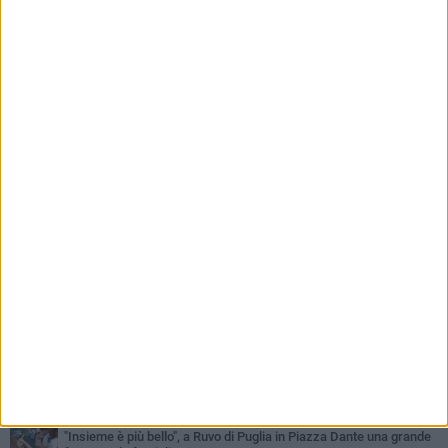
PIÙ LETTI QUESTA SETTIMANA
MERCOLEDÌ 5 AGOSTO
Dramma in spiaggia a Bisceglie: un anziano di Ruvo ha un malore
e perde la vita
MARTEDÌ 4 AGOSTO
Santi Medici di Ruvo di Puglia, la Pia Unione chiama a raccolta le
imprese
VENERDÌ 31 LUGLIO
Pino Minafra sigilla il Beat Onto Jazz Festival: il canto immortale
della banda pugliese
LUNEDÌ 3 AGOSTO
A dicembre torna Daniel Pennac a Ruvo con la prima nazionale de
“L’occhio del lupo”
VENERDÌ 31 LUGLIO
"Insieme è più bello", a Ruvo di Puglia in Piazza Dante una grande