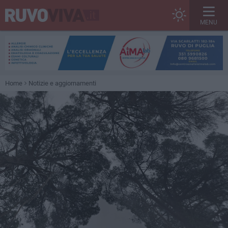
MENU
Home
Notizie e aggiornamenti