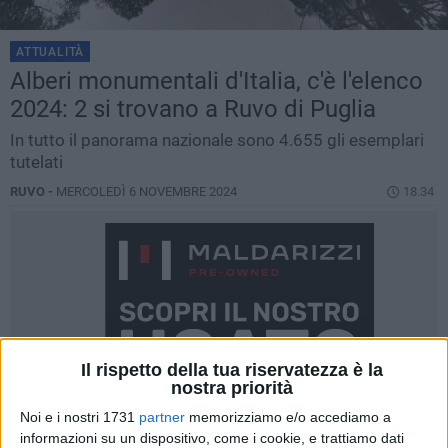
ATTUALITÀ
Alberi monumentali d'Italia, c'è l'elenco
2024: 2 si trovano a Ruvo di Puglia
In tutto il panorama nazionale sono 4.655 gli esemplari
tutelati
RUVO -
MERCOLEDÌ 6 NOVEMBRE 2024
18.34
Il rispetto della tua riservatezza è la
nostra priorità
Noi e i nostri 1731
partner
memorizziamo e/o accediamo a
informazioni su un dispositivo, come i cookie, e trattiamo dati