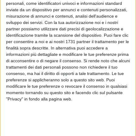
personali, come identificatori univoci e informazioni standard
inviate da un dispositivo per annunci e contenuti personalizzati,
misurazione di annunci e contenuti, analisi dell'audience e
2
sviluppo dei servizi.
Con la tua autorizzazione noi e i nostri
partner possiamo utilizzare dati precisi di geolocalizzazione e
identificazione tramite la scansione del dispositivo. Puoi fare clic
per consentire a noi e ai nostri 1731 partner il trattamento per le
Pubblicato l'elenco 2024 degli Alberi Monumentali d'Italia:
finalità sopra descritte. In alternativa puoi accedere a
404 nuovi ingressi e 4.655 esemplari tutelati. Il Ministero
informazioni più dettagliate e modificare le tue preferenze prima
dell'Agricoltura, della Sovranità Alimentare e delle Foreste ha
di acconsentire o di negare il consenso.
Si rende noto che alcuni
reso disponibile sul proprio sito l'Elenco aggiornato degli
trattamenti dei dati personali possono non richiedere il tuo
alberi monumentali d'Italia. Nel 2024, vengono inseriti 404
consenso, ma hai il diritto di opporti a tale trattamento. Le tue
preferenze si applicheranno solo a questo sito web. Puoi
nuovi esemplari, mentre 37 alberi sono stati esclusi
modificare le tue preferenze o revocare il consenso in qualsiasi
dall'elenco per morte naturale, abbattimento o elevato
momento tornando su questo sito e facendo clic sul pulsante
deperimento strutturale e fisiologico. Con queste modifiche,
"Privacy" in fondo alla pagina web.
il numero totale di alberi o sistemi omogenei di alberi protetti
e valorizzati sale a 4.655 unità.
Si tratta di alberi che si distinguono per il loro valore
biologico ed ecologico, storico e culturale, oltre che per la