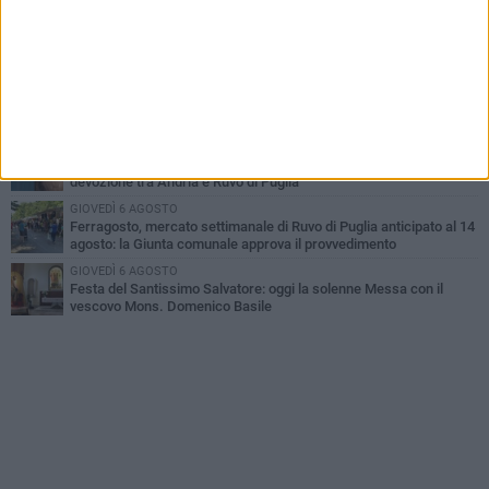
MARTEDÌ 4 AGOSTO
Santi Medici di Ruvo di Puglia, la Pia Unione chiama a raccolta le
imprese
LUNEDÌ 3 AGOSTO
A dicembre torna Daniel Pennac a Ruvo con la prima nazionale de
“L’occhio del lupo”
MARTEDÌ 4 AGOSTO
Storia Viva - Il Santissimo Salvatore: un ponte di fede, arte e
devozione tra Andria e Ruvo di Puglia
GIOVEDÌ 6 AGOSTO
Ferragosto, mercato settimanale di Ruvo di Puglia anticipato al 14
agosto: la Giunta comunale approva il provvedimento
GIOVEDÌ 6 AGOSTO
Festa del Santissimo Salvatore: oggi la solenne Messa con il
vescovo Mons. Domenico Basile