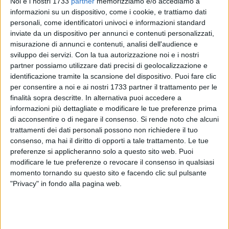
Noi e i nostri 1733
partner
memorizziamo e/o accediamo a
informazioni su un dispositivo, come i cookie, e trattiamo dati
personali, come identificatori univoci e informazioni standard
10
inviate da un dispositivo per annunci e contenuti personalizzati,
misurazione di annunci e contenuti, analisi dell'audience e
sviluppo dei servizi.
Con la tua autorizzazione noi e i nostri
partner possiamo utilizzare dati precisi di geolocalizzazione e
Il Comune di Ruvo di Puglia comunica che sono aperte le
identificazione tramite la scansione del dispositivo. Puoi fare clic
iscrizioni all'Asilo Nido Comunale di via C. Stasi per l'anno
per consentire a noi e ai nostri 1733 partner il trattamento per le
educativo 2020/2021.
finalità sopra descritte. In alternativa puoi accedere a
informazioni più dettagliate e modificare le tue preferenze prima
Possono accedere al servizi educativo bambini dai 3 mesi ai
di acconsentire o di negare il consenso.
Si rende noto che alcuni
3 anni. le domande, su apposito
modulo disponibile sul sito
trattamenti dei dati personali possono non richiedere il tuo
del Comune
o nella sede della scuola, dovranno pervenire
consenso, ma hai il diritto di opporti a tale trattamento. Le tue
preferenze si applicheranno solo a questo sito web. Puoi
entro il 26 agosto il lunedì, mercoledì e venerdì dalle ore
modificare le tue preferenze o revocare il consenso in qualsiasi
10.00 alle 12.00 in sede inviate via mail all'indirizzo
momento tornando su questo sito e facendo clic sul pulsante
koinos.info@gmail.com
"Privacy" in fondo alla pagina web.
Il servizio educativo è iscritto a catalogo regionale, le
famiglie potranno beneficiare della compartecipazione alla
retta accedendo ai fondi nazionali PAC fino a esaurimento, e