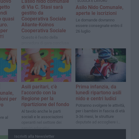
nuovo
L’asilo nido comunale
SCUOLA E LAVORO
getto
di Via C. Stasi sarà
Asilo Nido Comunale,
ndi
gestito da
aperte le iscrizioni
o quasi
Cooperativa Sociale
Le domande dovranno
uro.
Aliante-Koinos
essere consegnate entro il
 per
Cooperativa Sociale
26 luglio
ti
Questo è l'esito della
procedura di gara conclusa
dal Comune di Ruvo
rogetto
ndersen”
Asili paritari, c'è
Prima infanzia, da
l'accordo con la
lunedì ripartono asili
unale,
Regione per la
nido e centri ludici
zioni per
ripartizione del fondo
vo
Potranno svolgere le attività,
per i bambini in fascia di età
Al tavolo anche le parti
3-36 mesi, le strutture
sociali e le associazioni
re al
deputate ad accogliere i
operanti nel settore dei
piccolissimi
servizi educativi
Iscriviti alla Newsletter