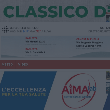
PI
vit
33
°C
CIELO SERENO
NOTIZ
32°
OGGI MIN
24.5°
MAX
A
RUVO
DIRETTORE
ANTO
lup
METEO
VIDEO
un
co
Ruv