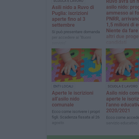
Ruvo avrà un 
SCUOLA E LAVORO
asilo nido: pro
Asili nido a Ruvo di
ammesso ai fo
Puglia: iscrizioni
PNRR, arrivan
aperte fino al 3
1,5 milioni di e
settembre
Niente da fare
Si può presentare domanda
altri due proget
per accedere ai "Buoni
candidati
servizio"
Non finanziato il p
relativo alla scuola
dell’infanzia “C. A
ENTI LOCALI
SCUOLA E LAVORO
Aperte le iscrizioni
Asilo nido com
all'asilo nido
aperte le iscri
comunale
l'anno educati
2020/2021
Ecco come iscrivere i propri
figli. Scadenza fissata al 26
Ecco come accede
agosto
servizio educativo