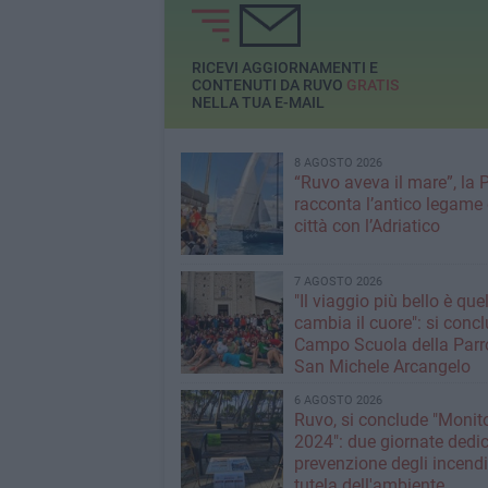
RICEVI AGGIORNAMENTI E
CONTENUTI DA RUVO
GRATIS
NELLA TUA E-MAIL
8 AGOSTO 2026
“Ruvo aveva il mare”, la 
racconta l’antico legame 
città con l’Adriatico
7 AGOSTO 2026
"Il viaggio più bello è que
cambia il cuore": si concl
Campo Scuola della Parr
San Michele Arcangelo
6 AGOSTO 2026
Ruvo, si conclude "Monit
2024": due giornate dedic
prevenzione degli incendi
tutela dell'ambiente