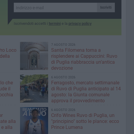
Iscriviti
Iscrivendoti accetti i
termini
e la
privacy policy
7 AGOSTO 2026
Pro Loco
Santa Filomena torna a
della
risplendere ai Cappuccini: Ruvo
di Puglia riabbraccia un’antica
devozione
6 AGOSTO 2026
llo che
Ferragosto, mercato settimanale
ude il
di Ruvo di Puglia anticipato al 14
occhia
agosto: la Giunta comunale
approva il provvedimento
6 AGOSTO 2026
or
Crifo Wines Ruvo di Puglia, un
ate alla
"principino" sotto le plance: ecco
 e alla
Prince Lumena