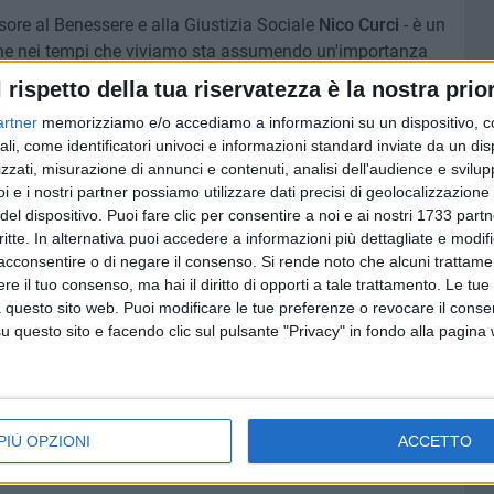
ssore al Benessere e alla Giustizia Sociale
Nico Curci
- è un
" che nei tempi che viviamo sta assumendo un'importanza
ità.
l rispetto della tua riservatezza è la nostra prior
ni di qualità per le bambine e i bambini rappresenta uno
artner
memorizziamo e/o accediamo a informazioni su un dispositivo, c
lle diseguaglianze di ingresso nel sistema scolastico e
ali, come identificatori univoci e informazioni standard inviate da un di
e per prevenire la dispersione.
zzati, misurazione di annunci e contenuti, analisi dell'audience e svilupp
agogica ed educativa inoltre, un servizio di asilo nido
i e i nostri partner possiamo utilizzare dati precisi di geolocalizzazione 
e usufruiscono anche un supporto alla genitorialità, la
del dispositivo. Puoi fare clic per consentire a noi e ai nostri 1733 partn
e dei tempi famiglia/lavoro, un sostegno all'accesso al
critte. In alternativa puoi accedere a informazioni più dettagliate e modif
acconsentire o di negare il consenso.
Si rende noto che alcuni trattamen
e il tuo consenso, ma hai il diritto di opporti a tale trattamento. Le tue
 questo sito web. Puoi modificare le tue preferenze o revocare il conse
amo di migliorare ancora il servizio che offriamo alla
questo sito e facendo clic sul pulsante "Privacy" in fondo alla pagina
so le opportunità offerte dal PNRR è intenzione
ruire a Ruvo nuovi asili nido con l'obiettivo di avvicinarci
o nazionale di 33 posti in asilo nido ogni 100 bambini per la
PIÙ OPZIONI
ACCETTO
ittà passa anche da qui."