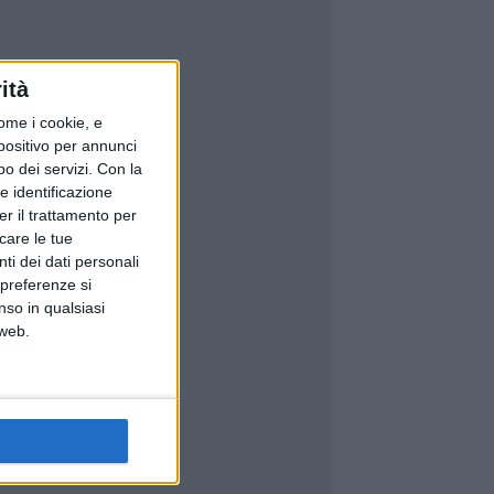
ità
ome i cookie, e
spositivo per annunci
o dei servizi.
Con la
e identificazione
er il trattamento per
icare le tue
ti dei dati personali
 preferenze si
nso in qualsiasi
 web.