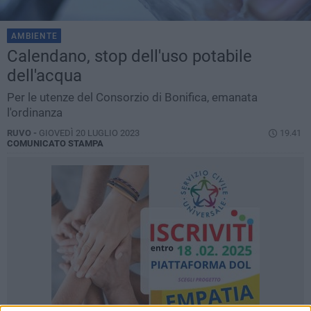
AMBIENTE
Calendano, stop dell'uso potabile
dell'acqua
Per le utenze del Consorzio di Bonifica, emanata
l'ordinanza
RUVO -
GIOVEDÌ 20 LUGLIO 2023
19.41
COMUNICATO STAMPA