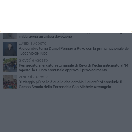
e perde la vita
MARTEDÌ 4 AGOSTO
Santi Medici di Ruvo di Puglia, la Pia Unione chiama a raccolta le
imprese
VENERDÌ 7 AGOSTO
Santa Filomena torna a risplendere ai Cappuccini: Ruvo di Puglia
riabbraccia un’antica devozione
LUNEDÌ 3 AGOSTO
A dicembre torna Daniel Pennac a Ruvo con la prima nazionale de
“L’occhio del lupo”
GIOVEDÌ 6 AGOSTO
Ferragosto, mercato settimanale di Ruvo di Puglia anticipato al 14
agosto: la Giunta comunale approva il provvedimento
VENERDÌ 7 AGOSTO
"Il viaggio più bello è quello che cambia il cuore": si conclude il
Campo Scuola della Parrocchia San Michele Arcangelo