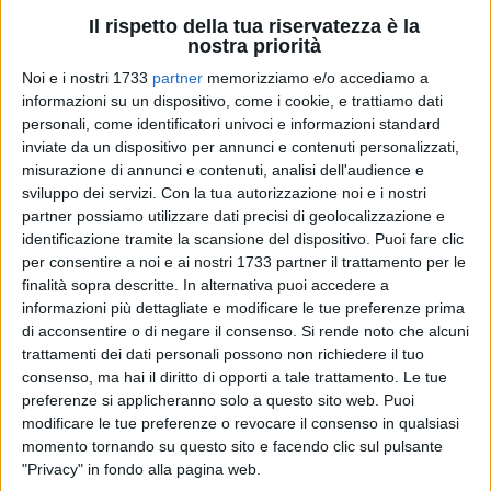
Il rispetto della tua riservatezza è la
nostra priorità
Noi e i nostri 1733
partner
memorizziamo e/o accediamo a
36
informazioni su un dispositivo, come i cookie, e trattiamo dati
personali, come identificatori univoci e informazioni standard
inviate da un dispositivo per annunci e contenuti personalizzati,
misurazione di annunci e contenuti, analisi dell'audience e
A partire dalla giornata di oggi e fino a nuova
sviluppo dei servizi.
Con la tua autorizzazione noi e i nostri
comunicazione è vietato l'utilizzo ai fini potabili dell'acqua
partner possiamo utilizzare dati precisi di geolocalizzazione e
nelle circa 120 utenze della frazione di Calendano fornite dal
identificazione tramite la scansione del dispositivo. Puoi fare clic
Consorzio di Bonifica Terre D'Apulia. E quanto dispone
per consentire a noi e ai nostri 1733 partner il trattamento per le
un'ordinanza sindacale emanata oggi proprio sulla scorta di
finalità sopra descritte. In alternativa puoi accedere a
una comunicazione del Consorzio.
informazioni più dettagliate e modificare le tue preferenze prima
di acconsentire o di negare il consenso.
Si rende noto che alcuni
trattamenti dei dati personali possono non richiedere il tuo
consenso, ma hai il diritto di opporti a tale trattamento. Le tue
Il provvedimento di divieto risulta particolarmente
preferenze si applicheranno solo a questo sito web. Puoi
problematico in questo periodo estivo nel quale la
modificare le tue preferenze o revocare il consenso in qualsiasi
popolazione della frazione aumenta significativamente.
momento tornando su questo sito e facendo clic sul pulsante
All'origine del divieto è un problema tecnico: il mancato
"Privacy" in fondo alla pagina web.