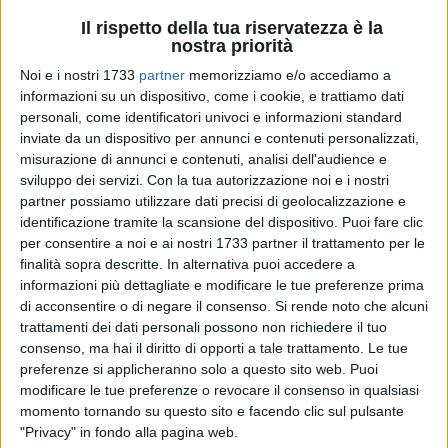
Il rispetto della tua riservatezza è la
nostra priorità
Noi e i nostri 1733
partner
memorizziamo e/o accediamo a
informazioni su un dispositivo, come i cookie, e trattiamo dati
1
personali, come identificatori univoci e informazioni standard
inviate da un dispositivo per annunci e contenuti personalizzati,
misurazione di annunci e contenuti, analisi dell'audience e
sviluppo dei servizi.
Con la tua autorizzazione noi e i nostri
Conclusi secondo le richieste della direzione scolastica i
partner possiamo utilizzare dati precisi di geolocalizzazione e
necessari lavori di adeguamento in vista del primo giorno di
identificazione tramite la scansione del dispositivo. Puoi fare clic
scuola in programma oggi, lo scorso sabato 14 settembre il
per consentire a noi e ai nostri 1733 partner il trattamento per le
sindaco
Pasquale Chieco
, l'assessore Lavori Pubblici
finalità sopra descritte. In alternativa puoi accedere a
Antonio Mazzone
e il direttore dell'Area 8 in Ingegner
Gildo
informazioni più dettagliate e modificare le tue preferenze prima
di acconsentire o di negare il consenso.
Si rende noto che alcuni
Gramegna
hanno formalmente consegnato alla direttrice del
trattamenti dei dati personali possono non richiedere il tuo
Comprensivo Carducci – Giovanni XXIII
, professoressa
consenso, ma hai il diritto di opporti a tale trattamento. Le tue
Gabriella Colaprice
le chiavi dei due plessi che per i prossimi
preferenze si applicheranno solo a questo sito web. Puoi
mesi ospiteranno le classi delle scuole Giovanni XXIII e
modificare le tue preferenze o revocare il consenso in qualsiasi
Bartolo di Terlizzi.
momento tornando su questo sito e facendo clic sul pulsante
"Privacy" in fondo alla pagina web.