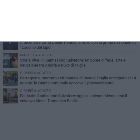
MERCOLEDÌ 5 AGOSTO
Dramma in spiaggia a Bisceglie: un anziano di Ruvo ha un malore
e perde la vita
MARTEDÌ 4 AGOSTO
Santi Medici di Ruvo di Puglia, la Pia Unione chiama a raccolta le
imprese
LUNEDÌ 3 AGOSTO
A dicembre torna Daniel Pennac a Ruvo con la prima nazionale de
“L’occhio del lupo”
MARTEDÌ 4 AGOSTO
Storia Viva - Il Santissimo Salvatore: un ponte di fede, arte e
devozione tra Andria e Ruvo di Puglia
GIOVEDÌ 6 AGOSTO
Ferragosto, mercato settimanale di Ruvo di Puglia anticipato al 14
agosto: la Giunta comunale approva il provvedimento
GIOVEDÌ 6 AGOSTO
Festa del Santissimo Salvatore: oggi la solenne Messa con il
vescovo Mons. Domenico Basile