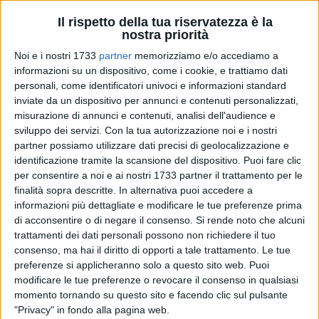
Il rispetto della tua riservatezza è la
nostra priorità
Noi e i nostri 1733
partner
memorizziamo e/o accediamo a
informazioni su un dispositivo, come i cookie, e trattiamo dati
1
personali, come identificatori univoci e informazioni standard
inviate da un dispositivo per annunci e contenuti personalizzati,
misurazione di annunci e contenuti, analisi dell'audience e
Favorire lo sviluppo culturale di un'intera comunità,
sviluppo dei servizi.
Con la tua autorizzazione noi e i nostri
partner possiamo utilizzare dati precisi di geolocalizzazione e
attraverso percorsi di istruzione e formazione, il dialogo tra
identificazione tramite la scansione del dispositivo. Puoi fare clic
adulti e ragazzi e nuovi processi di condivisione. È questo
per consentire a noi e ai nostri 1733 partner il trattamento per le
l'obiettivo di "
Confabulare ad alta voce"
, il progetto che vede
finalità sopra descritte. In alternativa puoi accedere a
all'opera, insieme, l'associazione "
La Luna nel Letto Ets"
,
informazioni più dettagliate e modificare le tue preferenze prima
l'associazione culturale "
Calliope ODV
, la
Libreria L'Agorà –
di acconsentire o di negare il consenso.
Si rende noto che alcuni
Bottega delle Nuvole"
e il
Circolo A.C.L.I. "Pasquale
trattamenti dei dati personali possono non richiedere il tuo
Altamura"
.
consenso, ma hai il diritto di opporti a tale trattamento. Le tue
preferenze si applicheranno solo a questo sito web. Puoi
modificare le tue preferenze o revocare il consenso in qualsiasi
Quattro soggetti di
Ruvo di Puglia
, dunque, impegnati da
momento tornando su questo sito e facendo clic sul pulsante
ottobre 2023 a luglio 2024, in un progetto destinato al
"Privacy" in fondo alla pagina web.
territorio e alla sua comunità, finanziato dal
Centro per il