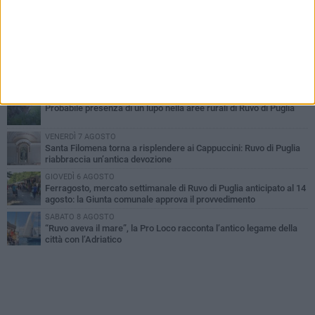
MERCOLEDÌ 5 AGOSTO
Dramma in spiaggia a Bisceglie: un anziano di Ruvo ha un malore
e perde la vita
MARTEDÌ 4 AGOSTO
Santi Medici di Ruvo di Puglia, la Pia Unione chiama a raccolta le
imprese
SABATO 8 AGOSTO
Probabile presenza di un lupo nella aree rurali di Ruvo di Puglia
VENERDÌ 7 AGOSTO
Santa Filomena torna a risplendere ai Cappuccini: Ruvo di Puglia
riabbraccia un’antica devozione
GIOVEDÌ 6 AGOSTO
Ferragosto, mercato settimanale di Ruvo di Puglia anticipato al 14
agosto: la Giunta comunale approva il provvedimento
SABATO 8 AGOSTO
“Ruvo aveva il mare”, la Pro Loco racconta l’antico legame della
città con l’Adriatico